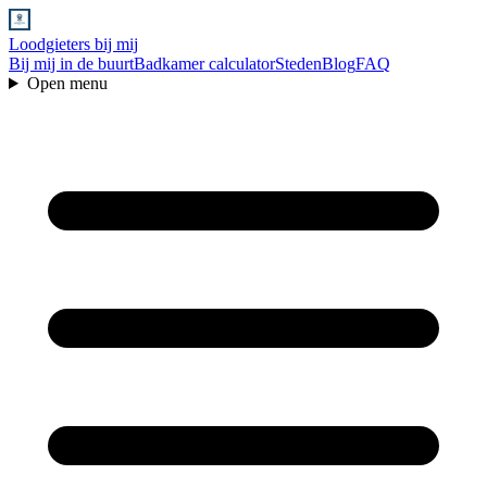
Loodgieters bij mij
Bij mij in de buurt
Badkamer calculator
Steden
Blog
FAQ
Open menu