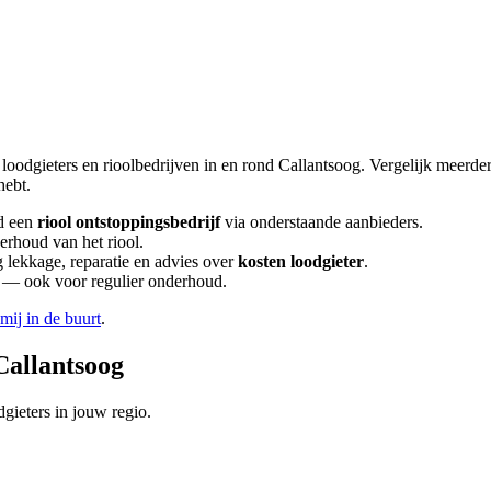
 loodgieters en rioolbedrijven in en rond
Callantsoog
. Vergelijk meerde
hebt.
d een
riool ontstoppingsbedrijf
via onderstaande aanbieders.
erhoud van het riool.
lekkage, reparatie en advies over
kosten loodgieter
.
en — ook voor regulier onderhoud.
 mij in de buurt
.
Callantsoog
gieters in jouw regio.