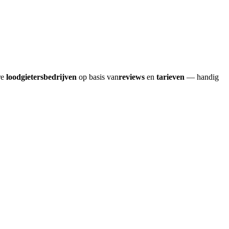
re
loodgietersbedrijven
op basis van
reviews
en
tarieven
— handig