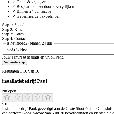
✓ Gratis & vrijblijvend
✓ Bespaar tot 40% door te vergelijken
✓ Binnen 24 uur reactie
✓ Geverifieerde vakbedrijven
Stap
1
:
Spoed
Stap
2
:
Klus
Stap
3
:
Adres
Stap
4
:
Contact
Is het spoed? (binnen 24 uur)
Ja
Nee
Jouw aanvraag is gratis en vrijblijvend.
Volgende stap
Resultaten
1
-
16
van
16
installatiebedrijf Paul
Nu open
5.0
Installatiebedrijf Paul, gevestigd aan de Grote Sloot 462 in Oudesluis
een perfecte Google-score van 5 uit 20 beoordelingen en klanten die 