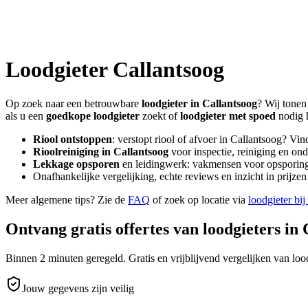
Loodgieter
Callantsoog
Op zoek naar een betrouwbare
loodgieter in
Callantsoog
? Wij tonen
als u een
goedkope loodgieter
zoekt of
loodgieter met spoed
nodig 
Riool ontstoppen
: verstopt riool of afvoer in
Callantsoog
? Vin
Rioolreiniging in
Callantsoog
voor inspectie, reiniging en ond
Lekkage opsporen
en leidingwerk: vakmensen voor opsporing 
Onafhankelijke vergelijking, echte reviews en inzicht in prijz
Meer algemene tips? Zie de
FAQ
of zoek op locatie via
loodgieter bij
Ontvang gratis offertes van loodgieters in
Binnen 2 minuten geregeld. Gratis en vrijblijvend vergelijken van lood
Jouw gegevens zijn veilig