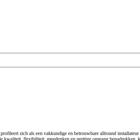
, profileert zich als een vakkundige en betrouwbare allround installateur
de kwaliteit, flexibiliteit, meedenken en prettige omgang benadrukken,