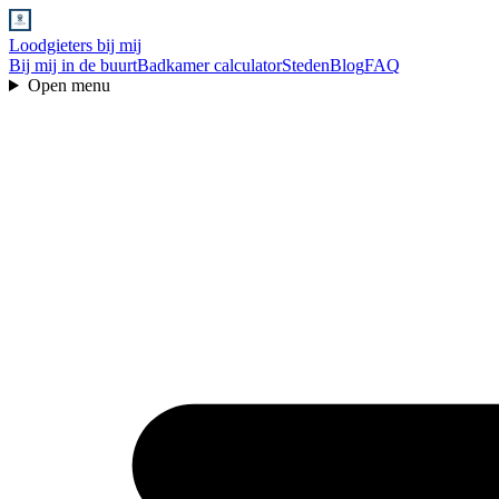
Loodgieters bij mij
Bij mij in de buurt
Badkamer calculator
Steden
Blog
FAQ
Open menu