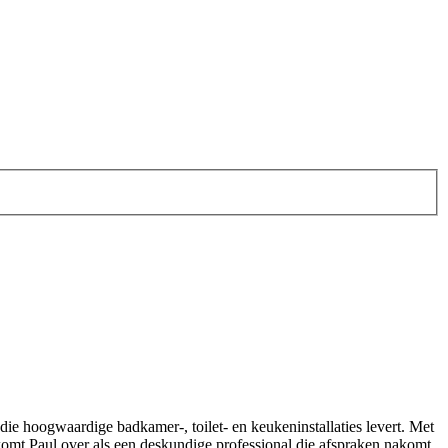
 die hoogwaardige badkamer-, toilet- en keukeninstallaties levert. Met
 komt Paul over als een deskundige professional die afspraken nakomt