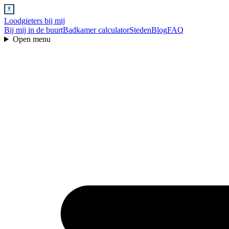
Loodgieters bij mij
Bij mij in de buurt
Badkamer calculator
Steden
Blog
FAQ
Open menu