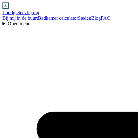
Loodgieters bij mij
Bij mij in de buurt
Badkamer calculator
Steden
Blog
FAQ
Open menu