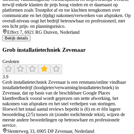
terwijl enkele klanten de prijs hoog vinden en er daarnaast op
platformen zoals Trustpilot af en toe klachten terugkomen over
communicatie en het (tijdig) nakomen/verwerken van afspraken. Op
overall-niveau oogt het bedrijf betrouwbaar en professioneel, met
een licht prijs- en planningsrisico.
Effect 7, 6921 RG Duiven, Nederland
Bekijk details
Grob installatietechniek Zevenaar
Gesloten
3.9
Grob installatietechniek Zevenaar is een eenmans/online vindbaar
installatiebedrijf (loodgieter/verwarming/installatietechniek) in
Zevenaar, dat op basis van de beschikbare Google Places
klantfeedback vooral wordt geprezen om nette afwerking, het
nakomen van afspraken en het snel verhelpen van storingen.
Hoewel het totaal aantal reviews beperkt is (6) en er één lagere
beoordeling (2/5) tussen zit (zonder toelichtende tekst), wijzen de
meeste andere beoordelingen op betrouwbare en professionele
service.
Slenterweg 33, 6905 DP Zevenaar, Nederland