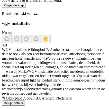
Jouw aanvraag is gratis en vrijblijvend.
Volgende stap
Resultaten
1
-
44
van
44
wgv installatie
Nu open
4.8
WGV Installatie (Oldorphof 7, Arnhem) staat in de Google Places-
data te boek als een zeer betrouwbaar installatie-/loodgietersbedrijf
met een hoge waardering (4.9/5 op 32 reviews). Klanten roemen
vooral het vakwerk bij leidingwerk en installaties, de netheid, de
snelle inzet bij storingen en lekkages, en de mate van communicatie
—waarbij Mirko/VGV-installatie ook actief meedenkt en duidelijk
uitlegt wat er gebeurt en hoe het wordt opgelost. Op basis van de
beschikbare input lijkt het bedrijf sterk in probleemoplossing tijdens
het werk (o.a. bij verschuivingen in de
warmtepomp-/vloerverwarming-situatie) en daarom wordt het in de
reviews consequent aanbevolen.
Oldorphof 7, 6825 BA Arnhem, Nederland
Bekijk details