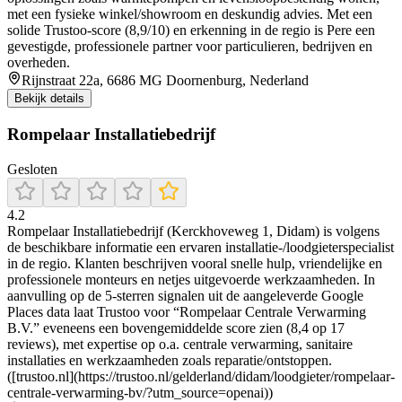
met een fysieke winkel/showroom en deskundig advies. Met een
solide Trustoo-score (8,9/10) en erkenning in de regio is Pere een
gevestigde, professionele partner voor particulieren, bedrijven en
overheden.
Rijnstraat 22a, 6686 MG Doornenburg, Nederland
Bekijk details
Rompelaar Installatiebedrijf
Gesloten
4.2
Rompelaar Installatiebedrijf (Kerckhoveweg 1, Didam) is volgens
de beschikbare informatie een ervaren installatie-/loodgieterspecialist
in de regio. Klanten beschrijven vooral snelle hulp, vriendelijke en
professionele monteurs en netjes uitgevoerde werkzaamheden. In
aanvulling op de 5-sterren signalen uit de aangeleverde Google
Places data laat Trustoo voor “Rompelaar Centrale Verwarming
B.V.” eveneens een bovengemiddelde score zien (8,4 op 17
reviews), met expertise op o.a. centrale verwarming, sanitaire
installaties en werkzaamheden zoals reparatie/ontstoppen.
([trustoo.nl](https://trustoo.nl/gelderland/didam/loodgieter/rompelaar-
centrale-verwarming-bv/?utm_source=openai))