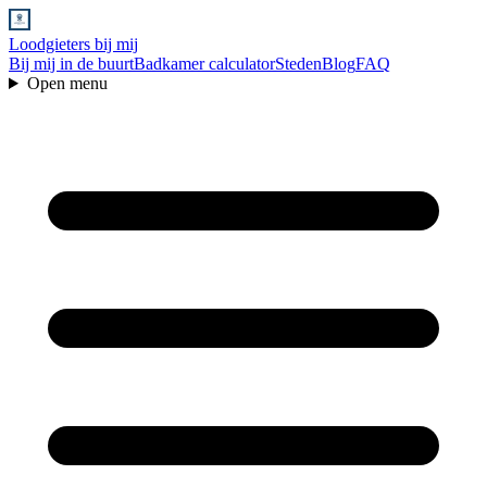
Loodgieters bij mij
Bij mij in de buurt
Badkamer calculator
Steden
Blog
FAQ
Open menu