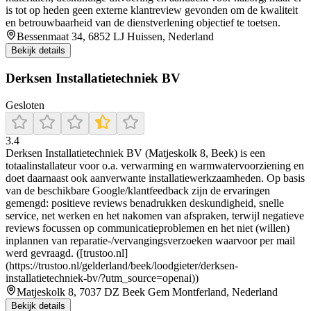
is tot op heden geen externe klantreview gevonden om de kwaliteit
en betrouwbaarheid van de dienstverlening objectief te toetsen.
Bessenmaat 34, 6852 LJ Huissen, Nederland
Bekijk details
Derksen Installatietechniek BV
Gesloten
3.4
Derksen Installatietechniek BV (Matjeskolk 8, Beek) is een
totaalinstallateur voor o.a. verwarming en warmwatervoorziening en
doet daarnaast ook aanverwante installatiewerkzaamheden. Op basis
van de beschikbare Google/klantfeedback zijn de ervaringen
gemengd: positieve reviews benadrukken deskundigheid, snelle
service, net werken en het nakomen van afspraken, terwijl negatieve
reviews focussen op communicatieproblemen en het niet (willen)
inplannen van reparatie-/vervangingsverzoeken waarvoor per mail
werd gevraagd. ([trustoo.nl]
(https://trustoo.nl/gelderland/beek/loodgieter/derksen-
installatietechniek-bv/?utm_source=openai))
Matjeskolk 8, 7037 DZ Beek Gem Montferland, Nederland
Bekijk details