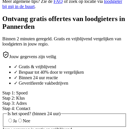
Meer algemene tips? Zie de
FAQ
of zoek op locatie via
loodgieter
bij mij in de buurt
.
Ontvang gratis offertes van loodgieters in
Pannerden
Binnen 2 minuten geregeld. Gratis en vrijblijvend vergelijken van
loodgieters in jouw regio.
Jouw gegevens zijn veilig
✓ Gratis & vrijblijvend
✓ Bespaar tot 40% door te vergelijken
✓ Binnen 24 uur reactie
✓ Geverifieerde vakbedrijven
Stap
1
:
Spoed
Stap
2
:
Klus
Stap
3
:
Adres
Stap
4
:
Contact
Is het spoed? (binnen 24 uur)
Ja
Nee