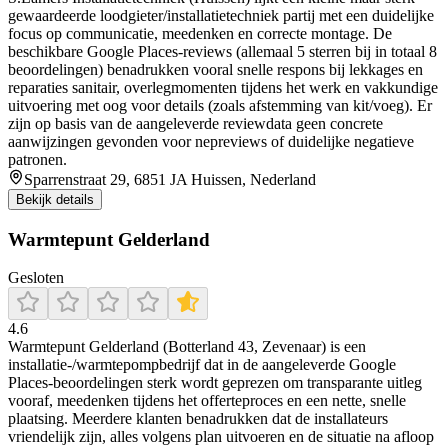
gewaardeerde loodgieter/installatietechniek partij met een duidelijke
focus op communicatie, meedenken en correcte montage. De
beschikbare Google Places-reviews (allemaal 5 sterren bij in totaal 8
beoordelingen) benadrukken vooral snelle respons bij lekkages en
reparaties sanitair, overlegmomenten tijdens het werk en vakkundige
uitvoering met oog voor details (zoals afstemming van kit/voeg). Er
zijn op basis van de aangeleverde reviewdata geen concrete
aanwijzingen gevonden voor nepreviews of duidelijke negatieve
patronen.
Sparrenstraat 29, 6851 JA Huissen, Nederland
Bekijk details
Warmtepunt Gelderland
Gesloten
4.6
Warmtepunt Gelderland (Botterland 43, Zevenaar) is een
installatie-/warmtepompbedrijf dat in de aangeleverde Google
Places-beoordelingen sterk wordt geprezen om transparante uitleg
vooraf, meedenken tijdens het offerteproces en een nette, snelle
plaatsing. Meerdere klanten benadrukken dat de installateurs
vriendelijk zijn, alles volgens plan uitvoeren en de situatie na afloop