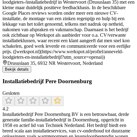
loodgieters-/installatiebedrijf in Westervoort (Drususlaan 35) met een
kleine maar duidelijk positieve feedbackbasis. In de beschikbare
Google Places reviews worden onder meer een nieuwe CV-
installatie, de montage van een zinken regenpijp en hulp bij een
lekkage van het toilet genoemd, telkens met nadruk op netheid,
nakomen van afspraken en vakmanschap. Daarnaast is het bedrijf
ook zichtbaar op Werkspot als aanbieder voor o.a. CV/verwante
installatieklussen, waar recent een klant aangeeft dat men snel kon
schakelen, goed werk leverde en communiceerde voor een eerlijke
prijs. ([werkspot.nl](https://www.werkspot.nl/profiel/anneveld-
loodgieters-en-installatiebedrijf?utm_source=openai))
Drususlaan 35, 6932 NR Westervoort, Nederland
Bekijk details
Installatiebedrijf Pere Doornenburg
Gesloten
4.2
Installatiebedrijf Pere Doornenburg BV is een betrouwbaar, derde
generatie familie-installatiebedrijf in Doornenburg, opgericht in
1958 en actief lid van Techniek Nederland. Het bedrijf biedt een
breed scala aan installatieservices, van cv-onderhoud tot duurzame
oplossingen zoals warmtepompen en levensloopbestendig wonen,