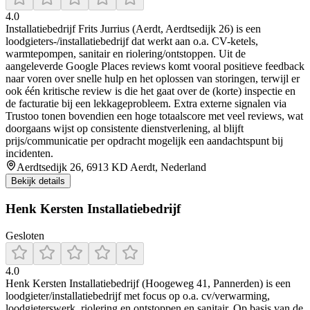
4.0
Installatiebedrijf Frits Jurrius (Aerdt, Aerdtsedijk 26) is een
loodgieters-/installatiebedrijf dat werkt aan o.a. CV-ketels,
warmtepompen, sanitair en riolering/ontstoppen. Uit de
aangeleverde Google Places reviews komt vooral positieve feedback
naar voren over snelle hulp en het oplossen van storingen, terwijl er
ook één kritische review is die het gaat over de (korte) inspectie en
de facturatie bij een lekkageprobleem. Extra externe signalen via
Trustoo tonen bovendien een hoge totaalscore met veel reviews, wat
doorgaans wijst op consistente dienstverlening, al blijft
prijs/communicatie per opdracht mogelijk een aandachtspunt bij
incidenten.
Aerdtsedijk 26, 6913 KD Aerdt, Nederland
Bekijk details
Henk Kersten Installatiebedrijf
Gesloten
4.0
Henk Kersten Installatiebedrijf (Hoogeweg 41, Pannerden) is een
loodgieter/installatiebedrijf met focus op o.a. cv/verwarming,
loodgieterswerk, riolering en ontstoppen en sanitair. Op basis van de