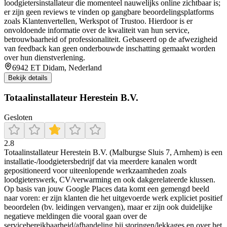
loodgietersinstallateur die momenteel nauwelijks online zichtbaar is;
er zijn geen reviews te vinden op gangbare beoordelingsplatforms
zoals Klantenvertellen, Werkspot of Trustoo. Hierdoor is er
onvoldoende informatie over de kwaliteit van hun service,
betrouwbaarheid of professionaliteit. Gebaseerd op de afwezigheid
van feedback kan geen onderbouwde inschatting gemaakt worden
over hun dienstverlening.
6942 ET Didam, Nederland
Bekijk details
Totaalinstallateur Herestein B.V.
Gesloten
2.8
Totaalinstallateur Herestein B.V. (Malburgse Sluis 7, Arnhem) is een
installatie-/loodgietersbedrijf dat via meerdere kanalen wordt
gepositioneerd voor uiteenlopende werkzaamheden zoals
loodgieterswerk, CV/verwarming en ook dakgerelateerde klussen.
Op basis van jouw Google Places data komt een gemengd beeld
naar voren: er zijn klanten die het uitgevoerde werk expliciet positief
beoordelen (bv. leidingen vervangen), maar er zijn ook duidelijke
negatieve meldingen die vooral gaan over de
servicebereikbaarheid/afhandeling bij storingen/lekkages en over het