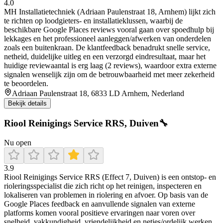
4.0
MH Installatietechniek (Adriaan Paulenstraat 18, Arnhem) lijkt zich
te richten op loodgieters- en installatieklussen, waarbij de
beschikbare Google Places reviews vooral gaan over spoedhulp bij
lekkages en het professioneel aanleggen/afwerken van onderdelen
zoals een buitenkraan. De klantfeedback benadrukt snelle service,
netheid, duidelijke uitleg en een verzorgd eindresultaat, maar het
huidige reviewaantal is erg laag (2 reviews), waardoor extra externe
signalen wenselijk zijn om de betrouwbaarheid met meer zekerheid
te beoordelen.
Adriaan Paulenstraat 18, 6833 LD Arnhem, Nederland
Bekijk details
Riool Reinigings Service RRS, Duiven🔧
Nu open
3.9
Riool Reinigings Service RRS (Effect 7, Duiven) is een ontstop- en
rioleringsspecialist die zich richt op het reinigen, inspecteren en
lokaliseren van problemen in riolering en afvoer. Op basis van de
Google Places feedback en aanvullende signalen van externe
platforms komen vooral positieve ervaringen naar voren over
snelheid, vakkundigheid, vriendelijkheid en netjes/ordelijk werken,