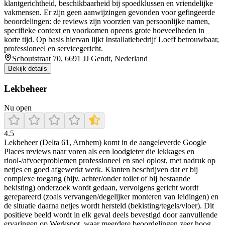
klantgerichtheid, beschikbaarheid bij spoedklussen en vriendelijke
vakmensen. Er zijn geen aanwijzingen gevonden voor gefingeerde
beoordelingen: de reviews zijn voorzien van persoonlijke namen,
specifieke context en voorkomen opeens grote hoeveelheden in
korte tijd. Op basis hiervan lijkt Installatiebedrijf Loeff betrouwbaar,
professioneel en servicegericht.
Schoutstraat 70, 6691 JJ Gendt, Nederland
Bekijk details
Lekbeheer
Nu open
4.5
Lekbeheer (Delta 61, Arnhem) komt in de aangeleverde Google
Places reviews naar voren als een loodgieter die lekkages en
riool-/afvoerproblemen professioneel en snel oplost, met nadruk op
netjes en goed afgewerkt werk. Klanten beschrijven dat er bij
complexe toegang (bijv. achter/onder toilet of bij bestaande
bekisting) onderzoek wordt gedaan, vervolgens gericht wordt
gerepareerd (zoals vervangen/degelijker monteren van leidingen) en
de situatie daarna netjes wordt hersteld (bekisting/tegels/vloer). Dit
positieve beeld wordt in elk geval deels bevestigd door aanvullende
ervaringen op Werkspot, waar meerdere beoordelingen zeer hoog