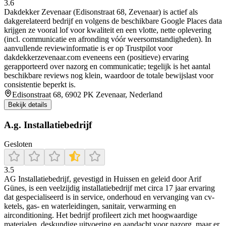
3.6
Dakdekker Zevenaar (Edisonstraat 68, Zevenaar) is actief als
dakgerelateerd bedrijf en volgens de beschikbare Google Places data
krijgen ze vooral lof voor kwaliteit en een vlotte, nette oplevering
(incl. communicatie en afronding vóór weersomstandigheden). In
aanvullende reviewinformatie is er op Trustpilot voor
dakdekkerzevenaar.com eveneens een (positieve) ervaring
gerapporteerd over nazorg en communicatie; tegelijk is het aantal
beschikbare reviews nog klein, waardoor de totale bewijslast voor
consistentie beperkt is.
Edisonstraat 68, 6902 PK Zevenaar, Nederland
Bekijk details
A.g. Installatiebedrijf
Gesloten
3.5
AG Installatiebedrijf, gevestigd in Huissen en geleid door Arif
Günes, is een veelzijdig installatiebedrijf met circa 17 jaar ervaring
dat gespecialiseerd is in service, onderhoud en vervanging van cv-
ketels, gas- en waterleidingen, sanitair, verwarming en
airconditioning. Het bedrijf profileert zich met hoogwaardige
materialen, deskundige uitvoering en aandacht voor nazorg, maar er