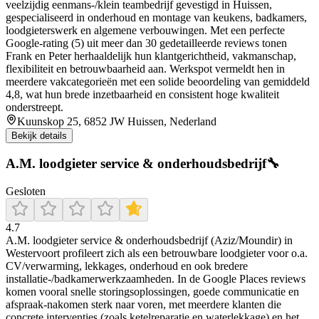
veelzijdig eenmans-/klein teambedrijf gevestigd in Huissen,
gespecialiseerd in onderhoud en montage van keukens, badkamers,
loodgieterswerk en algemene verbouwingen. Met een perfecte
Google-rating (5) uit meer dan 30 gedetailleerde reviews tonen
Frank en Peter herhaaldelijk hun klantgerichtheid, vakmanschap,
flexibiliteit en betrouwbaarheid aan. Werkspot vermeldt hen in
meerdere vakcategorieën met een solide beoordeling van gemiddeld
4,8, wat hun brede inzetbaarheid en consistent hoge kwaliteit
onderstreept.
Kuunskop 25, 6852 JW Huissen, Nederland
Bekijk details
A.M. loodgieter service & onderhoudsbedrijf🔧
Gesloten
4.7
A.M. loodgieter service & onderhoudsbedrijf (Aziz/Moundir) in
Westervoort profileert zich als een betrouwbare loodgieter voor o.a.
CV/verwarming, lekkages, onderhoud en ook bredere
installatie-/badkamerwerkzaamheden. In de Google Places reviews
komen vooral snelle storingsoplossingen, goede communicatie en
afspraak-nakomen sterk naar voren, met meerdere klanten die
concrete interventies (zoals ketelreparatie en waterlekkage) en het