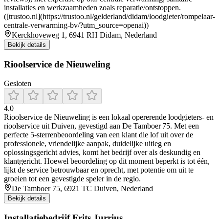
installaties en werkzaamheden zoals reparatie/ontstoppen.
([trustoo.nl](https://trustoo.nl/gelderland/didam/loodgieter/rompelaar-
centrale-verwarming-bv/?utm_source=openai))
Kerckhoveweg 1, 6941 RH Didam, Nederland
Bekijk details
Rioolservice de Nieuweling
Gesloten
4.0
Rioolservice de Nieuweling is een lokaal opererende loodgieters- en
rioolservice uit Duiven, gevestigd aan De Tamboer 75. Met een
perfecte 5‑sterrenbeoordeling van een klant die lof uit over de
professionele, vriendelijke aanpak, duidelijke uitleg en
oplossingsgericht advies, komt het bedrijf over als deskundig en
klantgericht. Hoewel beoordeling op dit moment beperkt is tot één,
lijkt de service betrouwbaar en oprecht, met potentie om uit te
groeien tot een gevestigde speler in de regio.
De Tamboer 75, 6921 TC Duiven, Nederland
Bekijk details
Installatiebedrijf Frits Jurrius