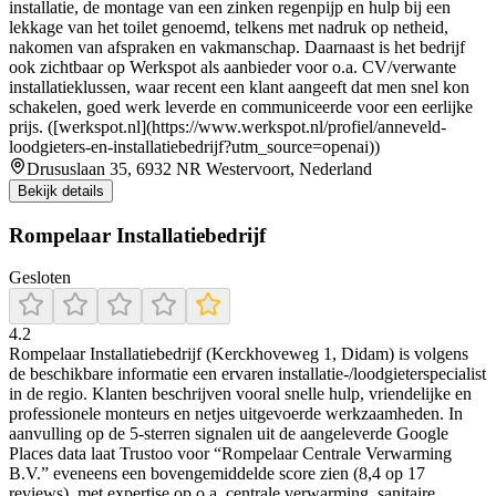
installatie, de montage van een zinken regenpijp en hulp bij een
lekkage van het toilet genoemd, telkens met nadruk op netheid,
nakomen van afspraken en vakmanschap. Daarnaast is het bedrijf
ook zichtbaar op Werkspot als aanbieder voor o.a. CV/verwante
installatieklussen, waar recent een klant aangeeft dat men snel kon
schakelen, goed werk leverde en communiceerde voor een eerlijke
prijs. ([werkspot.nl](https://www.werkspot.nl/profiel/anneveld-
loodgieters-en-installatiebedrijf?utm_source=openai))
Drususlaan 35, 6932 NR Westervoort, Nederland
Bekijk details
Rompelaar Installatiebedrijf
Gesloten
4.2
Rompelaar Installatiebedrijf (Kerckhoveweg 1, Didam) is volgens
de beschikbare informatie een ervaren installatie-/loodgieterspecialist
in de regio. Klanten beschrijven vooral snelle hulp, vriendelijke en
professionele monteurs en netjes uitgevoerde werkzaamheden. In
aanvulling op de 5-sterren signalen uit de aangeleverde Google
Places data laat Trustoo voor “Rompelaar Centrale Verwarming
B.V.” eveneens een bovengemiddelde score zien (8,4 op 17
reviews), met expertise op o.a. centrale verwarming, sanitaire