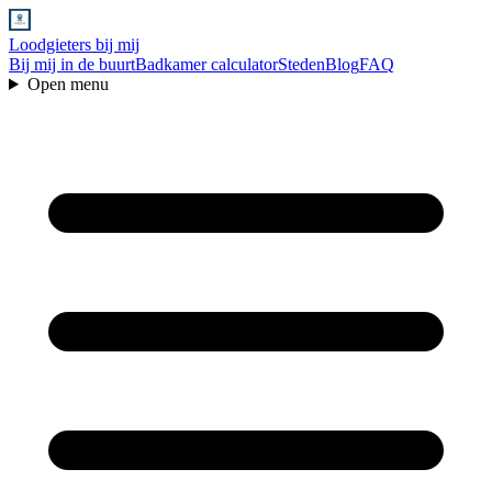
Loodgieters bij mij
Bij mij in de buurt
Badkamer calculator
Steden
Blog
FAQ
Open menu