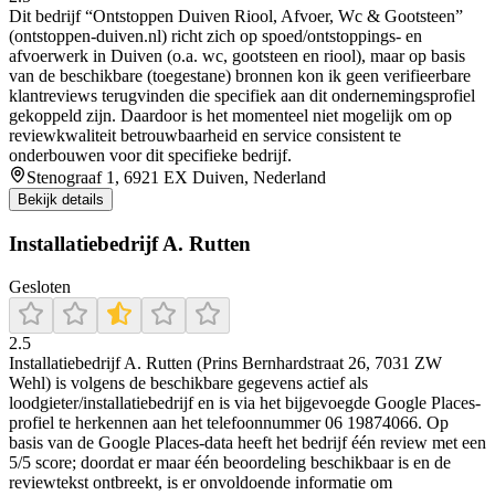
Dit bedrijf “Ontstoppen Duiven Riool, Afvoer, Wc & Gootsteen”
(ontstoppen-duiven.nl) richt zich op spoed/ontstoppings- en
afvoerwerk in Duiven (o.a. wc, gootsteen en riool), maar op basis
van de beschikbare (toegestane) bronnen kon ik geen verifieerbare
klantreviews terugvinden die specifiek aan dit ondernemingsprofiel
gekoppeld zijn. Daardoor is het momenteel niet mogelijk om op
reviewkwaliteit betrouwbaarheid en service consistent te
onderbouwen voor dit specifieke bedrijf.
Stenograaf 1, 6921 EX Duiven, Nederland
Bekijk details
Installatiebedrijf A. Rutten
Gesloten
2.5
Installatiebedrijf A. Rutten (Prins Bernhardstraat 26, 7031 ZW
Wehl) is volgens de beschikbare gegevens actief als
loodgieter/installatiebedrijf en is via het bijgevoegde Google Places-
profiel te herkennen aan het telefoonnummer 06 19874066. Op
basis van de Google Places-data heeft het bedrijf één review met een
5/5 score; doordat er maar één beoordeling beschikbaar is en de
reviewtekst ontbreekt, is er onvoldoende informatie om