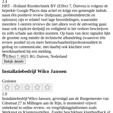
2.4
HRT - Holland Riooltechniek BV (Effect 7, Duiven) is volgens de
beperkte Google Places data actief en krijgt een gemengde indruk:
naast één positieve review (hulpzaam, probleemdetectie en
oplossen) zijn er relatief veel lage beoordelingen, waaronder
meerdere 1-sterren reviews die niet alleen over de uitvoering gaan
maar ook expliciet derijstijl en veiligheid in het verkeer beschrijven
en zelfs schade aan derden noemen. Op basis van deze signalen lijkt
de grootste zorg minder de technische afhandeling (waarover één
review positief is) en meer betrouwbaarheid/professionaliteit in
gedrag en communicatie, met daarbij ook klachten over
bereikbaarheid bij een melding.
Effect 7, 6921 RG Duiven, Nederland
Bekijk details
Installatiebedrijf Wilco Janssen
Gesloten
1.0
Installatiebedrijf Wilco Janssen, gevestigd aan de Burgemeester van
Gilsstraat 27 in Millingen aan de Rijn, is momenteel vrijwel
onbekend in online review- en vergelijkingplatformen zoals
Werkspot en Klantenvertellen. Zonder beschikbare klantfeedback of