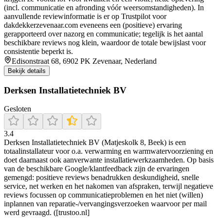
(incl. communicatie en afronding vóór weersomstandigheden). In
aanvullende reviewinformatie is er op Trustpilot voor
dakdekkerzevenaar.com eveneens een (positieve) ervaring
gerapporteerd over nazorg en communicatie; tegelijk is het aantal
beschikbare reviews nog klein, waardoor de totale bewijslast voor
consistentie beperkt is.
Edisonstraat 68, 6902 PK Zevenaar, Nederland
Bekijk details
Derksen Installatietechniek BV
Gesloten
3.4
Derksen Installatietechniek BV (Matjeskolk 8, Beek) is een
totaalinstallateur voor o.a. verwarming en warmwatervoorziening en
doet daarnaast ook aanverwante installatiewerkzaamheden. Op basis
van de beschikbare Google/klantfeedback zijn de ervaringen
gemengd: positieve reviews benadrukken deskundigheid, snelle
service, net werken en het nakomen van afspraken, terwijl negatieve
reviews focussen op communicatieproblemen en het niet (willen)
inplannen van reparatie-/vervangingsverzoeken waarvoor per mail
werd gevraagd. ([trustoo.nl]