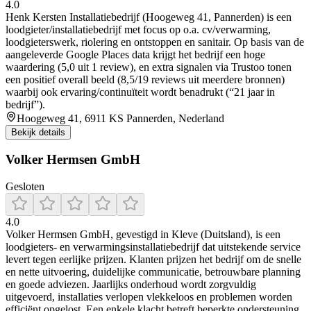
4.0
Henk Kersten Installatiebedrijf (Hoogeweg 41, Pannerden) is een
loodgieter/installatiebedrijf met focus op o.a. cv/verwarming,
loodgieterswerk, riolering en ontstoppen en sanitair. Op basis van de
aangeleverde Google Places data krijgt het bedrijf een hoge
waardering (5,0 uit 1 review), en extra signalen via Trustoo tonen
een positief overall beeld (8,5/19 reviews uit meerdere bronnen)
waarbij ook ervaring/continuïteit wordt benadrukt (“21 jaar in
bedrijf”).
Hoogeweg 41, 6911 KS Pannerden, Nederland
Bekijk details
Volker Hermsen GmbH
Gesloten
4.0
Volker Hermsen GmbH, gevestigd in Kleve (Duitsland), is een
loodgieters- en verwarmingsinstallatiebedrijf dat uitstekende service
levert tegen eerlijke prijzen. Klanten prijzen het bedrijf om de snelle
en nette uitvoering, duidelijke communicatie, betrouwbare planning
en goede adviezen. Jaarlijks onderhoud wordt zorgvuldig
uitgevoerd, installaties verlopen vlekkeloos en problemen worden
efficiënt opgelost. Een enkele klacht betreft beperkte ondersteuning