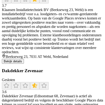
3.7
Klaassen Installatietechniek BV (Beekseweg 23, Wehl) is een
installatiebedrijf voor o.a. loodgieters- en cv/warmte-gerelateerde
werkzaamheden. Op basis van de Google Places reviews komen er
zowel uitgesproken positieve reacties naar voren—over vakkundig
en prettig personeel en afspraken die worden nagekomen—als een
aantal duidelijke kritische punten, vooral rond communicatie en
opvolging bij problemen. Externe klantbeoordelingen ondersteunen
daarbij vooral het positieve beeld: op Trustoo wordt het bedrijf met
een hoge gemiddelde score beoordeeld en er staan relatief veel
reviews, wat wijst op consistente klantervaringen over meerdere
opdrachten.
Beekseweg 23, 7031 AT Wehl, Nederland
Bekijk details
Dakdekker Zevenaar
Gesloten
3.6
Dakdekker Zevenaar (Edisonstraat 68, Zevenaar) is actief als
dakgerelateerd bedrijf en volgens de beschikbare Google Places data
krijgen ze vooral lof voor kwaliteit en een vlotte, nette oplevering