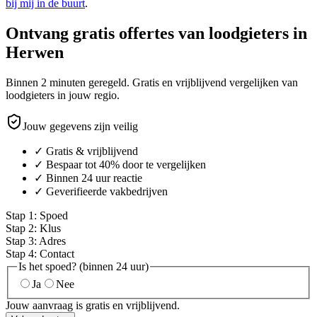
bij mij in de buurt
.
Ontvang gratis offertes van loodgieters in
Herwen
Binnen 2 minuten geregeld. Gratis en vrijblijvend vergelijken van
loodgieters in jouw regio.
Jouw gegevens zijn veilig
✓ Gratis & vrijblijvend
✓ Bespaar tot 40% door te vergelijken
✓ Binnen 24 uur reactie
✓ Geverifieerde vakbedrijven
Stap
1
:
Spoed
Stap
2
:
Klus
Stap
3
:
Adres
Stap
4
:
Contact
Is het spoed? (binnen 24 uur)
Ja
Nee
Jouw aanvraag is gratis en vrijblijvend.