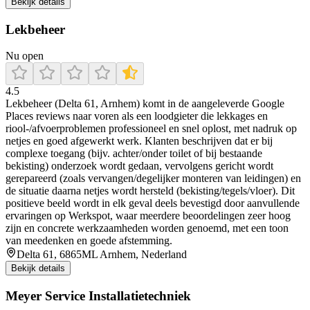
Bekijk details
Lekbeheer
Nu open
4.5
Lekbeheer (Delta 61, Arnhem) komt in de aangeleverde Google
Places reviews naar voren als een loodgieter die lekkages en
riool-/afvoerproblemen professioneel en snel oplost, met nadruk op
netjes en goed afgewerkt werk. Klanten beschrijven dat er bij
complexe toegang (bijv. achter/onder toilet of bij bestaande
bekisting) onderzoek wordt gedaan, vervolgens gericht wordt
gerepareerd (zoals vervangen/degelijker monteren van leidingen) en
de situatie daarna netjes wordt hersteld (bekisting/tegels/vloer). Dit
positieve beeld wordt in elk geval deels bevestigd door aanvullende
ervaringen op Werkspot, waar meerdere beoordelingen zeer hoog
zijn en concrete werkzaamheden worden genoemd, met een toon
van meedenken en goede afstemming.
Delta 61, 6865ML Arnhem, Nederland
Bekijk details
Meyer Service Installatietechniek