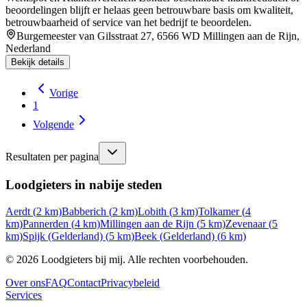
beoordelingen blijft er helaas geen betrouwbare basis om kwaliteit,
betrouwbaarheid of service van het bedrijf te beoordelen.
Burgemeester van Gilsstraat 27, 6566 WD Millingen aan de Rijn,
Nederland
Bekijk details
Vorige
1
Volgende
Resultaten per pagina
Loodgieters in nabije steden
Aerdt
(
2
km)
Babberich
(
2
km)
Lobith
(
3
km)
Tolkamer
(
4
km)
Pannerden
(
4
km)
Millingen aan de Rijn
(
5
km)
Zevenaar
(
5
km)
Spijk (Gelderland)
(
5
km)
Beek (Gelderland)
(
6
km)
©
2026
Loodgieters bij mij. Alle rechten voorbehouden.
Over ons
FAQ
Contact
Privacybeleid
Services