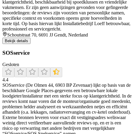
klantgerichtheid, beschikbaarheid bij spoedklussen en vriendelijke
vakmensen. Er zijn geen aanwijzingen gevonden voor gefingeerde
beoordelingen: de reviews zijn voorzien van persoonlijke namen,
specifieke context en voorkomen opeens grote hoeveelheden in
korte tijd. Op basis hiervan lijkt Installatiebedrijf Loeff betrouwbaar,
professioneel en servicegericht.
Schoutstraat 70, 6691 JJ Gendt, Nederland
Bekijk details
SOSservice
Gesloten
4.4
SOSservice (De Olmen 44, 6903 BP Zevenaar) lijkt op basis van de
beschikbare Google Places-gegevens een betrouwbare lokale
loodgieter/installateur met een sterke focus op klantgerichtheid. In de
reviews komt naar voren dat de monteur/organisatie goed meedenkt,
problemen helder analyseert en werkzaamheden netjes en efficiënt
afhandelt (o.a. lekkages, radiatorvervanging en cv-ketel onderhoud).
Externe bronnen leveren voor exact dit vestigingsadres weliswaar
weinig direct verifieerbare aanvullende reviews op, en er is een
risico op verwarring met andere bedrijven met vergelijkbare
“SOSservice/SOS Snelservice”-namen.