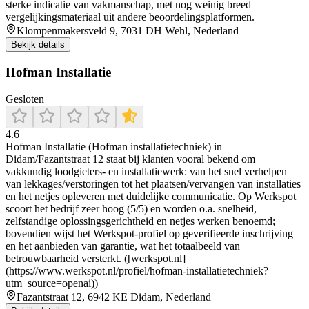
sterke indicatie van vakmanschap, met nog weinig breed
vergelijkingsmateriaal uit andere beoordelingsplatformen.
Klompenmakersveld 9, 7031 DH Wehl, Nederland
Bekijk details
Hofman Installatie
Gesloten
4.6
Hofman Installatie (Hofman installatietechniek) in
Didam/Fazantstraat 12 staat bij klanten vooral bekend om
vakkundig loodgieters- en installatiewerk: van het snel verhelpen
van lekkages/verstoringen tot het plaatsen/vervangen van installaties
en het netjes opleveren met duidelijke communicatie. Op Werkspot
scoort het bedrijf zeer hoog (5/5) en worden o.a. snelheid,
zelfstandige oplossingsgerichtheid en netjes werken benoemd;
bovendien wijst het Werkspot-profiel op geverifieerde inschrijving
en het aanbieden van garantie, wat het totaalbeeld van
betrouwbaarheid versterkt. ([werkspot.nl]
(https://www.werkspot.nl/profiel/hofman-installatietechniek?
utm_source=openai))
Fazantstraat 12, 6942 KE Didam, Nederland