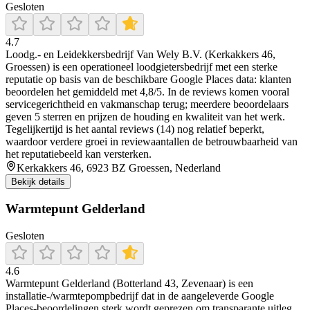
Gesloten
4.7
Loodg.- en Leidekkersbedrijf Van Wely B.V. (Kerkakkers 46,
Groessen) is een operationeel loodgietersbedrijf met een sterke
reputatie op basis van de beschikbare Google Places data: klanten
beoordelen het gemiddeld met 4,8/5. In de reviews komen vooral
servicegerichtheid en vakmanschap terug; meerdere beoordelaars
geven 5 sterren en prijzen de houding en kwaliteit van het werk.
Tegelijkertijd is het aantal reviews (14) nog relatief beperkt,
waardoor verdere groei in reviewaantallen de betrouwbaarheid van
het reputatiebeeld kan versterken.
Kerkakkers 46, 6923 BZ Groessen, Nederland
Bekijk details
Warmtepunt Gelderland
Gesloten
4.6
Warmtepunt Gelderland (Botterland 43, Zevenaar) is een
installatie-/warmtepompbedrijf dat in de aangeleverde Google
Places-beoordelingen sterk wordt geprezen om transparante uitleg