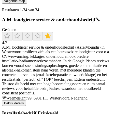
Volgende stap
Resultaten
1
-
34
van
34
A.M. loodgieter service & onderhoudsbedrijf🔧
Gesloten
4.7
A.M. loodgieter service & onderhoudsbedrijf (Aziz/Moundir) in
Westervoort profileert zich als een betrouwbare loodgieter voor o.a.
CV/verwarming, lekkages, onderhoud en ook bredere
installatie-/badkamerwerkzaamheden. In de Google Places reviews
komen vooral snelle storingsoplossingen, goede communicatie en
afspraak-nakomen sterk naar voren, met meerdere klanten die
concrete interventies (zoals ketelreparatie en waterlekkage) en het
resultaat als “perfect” of “TOP” beschrijven. Extern ondersteunt
Trustoo dit beeld met een hoge beoordelingsscore en ruim aantal
reviews voor hetzelfde bedrijf/adres, waardoor het totaalbeeld
consistent positief is.
Waemelslant 99, 6931 HT Westervoort, Nederland
Bekijk details
Installatiebedrijf Erinkveld