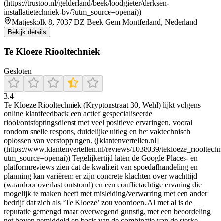
(https://trustoo.nl/gelderland/beek/loodgieter/derksen-
installatietechniek-bv/?utm_source=openai))
Matjeskolk 8, 7037 DZ Beek Gem Montferland, Nederland
Bekijk details
Te Kloeze Riooltechniek
Gesloten
3.4
Te Kloeze Riooltechniek (Kryptonstraat 30, Wehl) lijkt volgens
online klantfeedback een actief gespecialiseerde
riool/ontstoptingsdienst met veel positieve ervaringen, vooral
rondom snelle respons, duidelijke uitleg en het vaktechnisch
oplossen van verstoppingen. ([klantenvertellen.nl]
(https://www.klantenvertellen.nl/reviews/1038039/tekloeze_riooltech
utm_source=openai)) Tegelijkertijd laten de Google Places- en
platformreviews zien dat de kwaliteit van spoedafhandeling en
planning kan variëren: er zijn concrete klachten over wachttijd
(waardoor overlast ontstond) en een conflictachtige ervaring die
mogelijk te maken heeft met misleiding/verwarring met een ander
bedrijf dat zich als ‘Te Kloeze’ zou voordoen. Al met al is de
reputatie gemengd maar overwegend gunstig, met een beoordeling
net boven gemiddeld op basis van de combinatie van de sterke