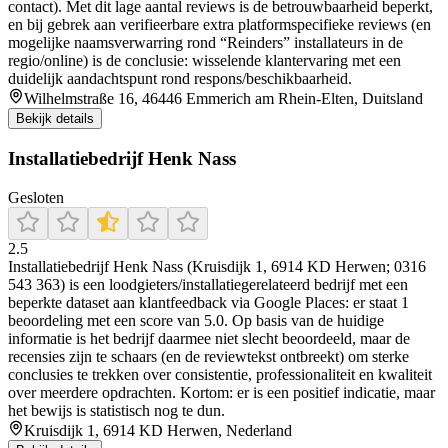
contact). Met dit lage aantal reviews is de betrouwbaarheid beperkt,
en bij gebrek aan verifieerbare extra platformspecifieke reviews (en
mogelijke naamsverwarring rond “Reinders” installateurs in de
regio/online) is de conclusie: wisselende klantervaring met een
duidelijk aandachtspunt rond respons/beschikbaarheid.
Wilhelmstraße 16, 46446 Emmerich am Rhein-Elten, Duitsland
Bekijk details
Installatiebedrijf Henk Nass
Gesloten
2.5
Installatiebedrijf Henk Nass (Kruisdijk 1, 6914 KD Herwen; 0316
543 363) is een loodgieters/installatiegerelateerd bedrijf met een
beperkte dataset aan klantfeedback via Google Places: er staat 1
beoordeling met een score van 5.0. Op basis van de huidige
informatie is het bedrijf daarmee niet slecht beoordeeld, maar de
recensies zijn te schaars (en de reviewtekst ontbreekt) om sterke
conclusies te trekken over consistentie, professionaliteit en kwaliteit
over meerdere opdrachten. Kortom: er is een positief indicatie, maar
het bewijs is statistisch nog te dun.
Kruisdijk 1, 6914 KD Herwen, Nederland