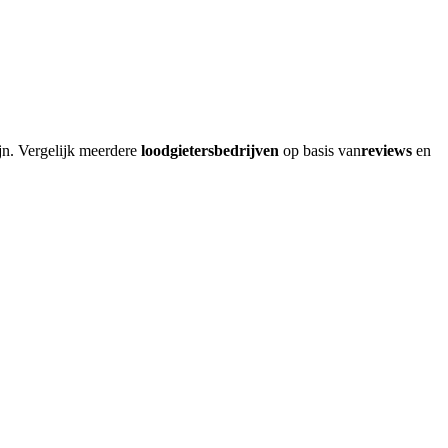
jn
. Vergelijk meerdere
loodgietersbedrijven
op basis van
reviews
en