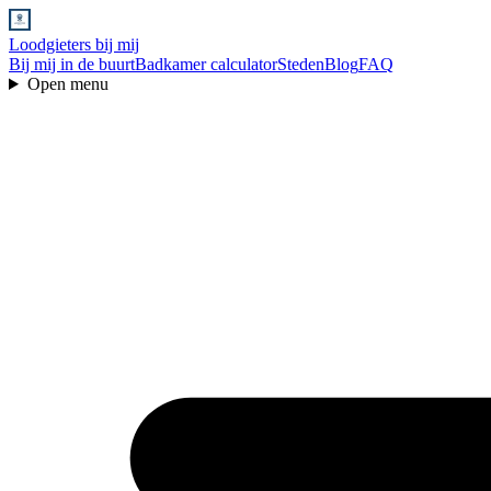
Loodgieters bij mij
Bij mij in de buurt
Badkamer calculator
Steden
Blog
FAQ
Open menu