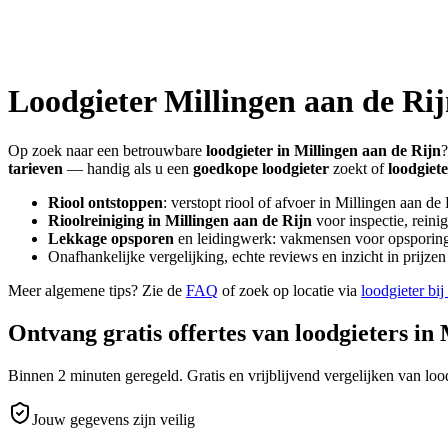
Loodgieter
Millingen aan de Ri
Op zoek naar een betrouwbare
loodgieter in
Millingen aan de Rijn
?
tarieven
— handig als u een
goedkope loodgieter
zoekt of
loodgiet
Riool ontstoppen
: verstopt riool of afvoer in
Millingen aan de 
Rioolreiniging in
Millingen aan de Rijn
voor inspectie, reini
Lekkage opsporen
en leidingwerk: vakmensen voor opsporing 
Onafhankelijke vergelijking, echte reviews en inzicht in prijz
Meer algemene tips? Zie de
FAQ
of zoek op locatie via
loodgieter bij
Ontvang gratis offertes van loodgieters in
Binnen 2 minuten geregeld. Gratis en vrijblijvend vergelijken van lood
Jouw gegevens zijn veilig