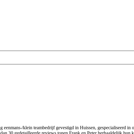
eenmans-/klein teambedrijf gevestigd in Huissen, gespecialiseerd in
an 30 gedetailleerde reviews tonen Frank en Peter herhaaldelijk hun kl