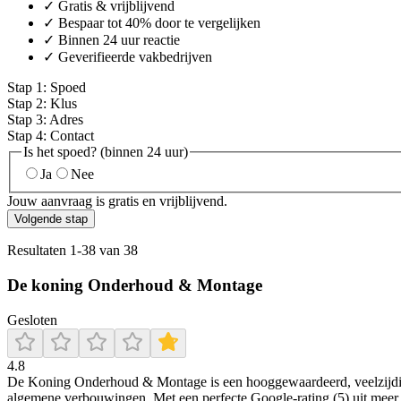
✓ Gratis & vrijblijvend
✓ Bespaar tot 40% door te vergelijken
✓ Binnen 24 uur reactie
✓ Geverifieerde vakbedrijven
Stap
1
:
Spoed
Stap
2
:
Klus
Stap
3
:
Adres
Stap
4
:
Contact
Is het spoed? (binnen 24 uur)
Ja
Nee
Jouw aanvraag is gratis en vrijblijvend.
Volgende stap
Resultaten
1
-
38
van
38
De koning Onderhoud & Montage
Gesloten
4.8
De Koning Onderhoud & Montage is een hooggewaardeerd, veelzijdig 
algemene verbouwingen. Met een perfecte Google-rating (5) uit meer d