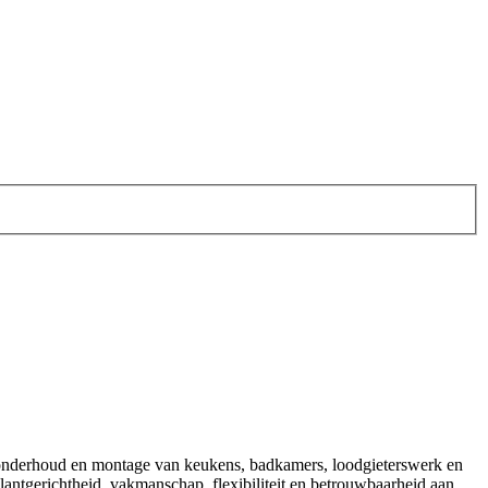
 onderhoud en montage van keukens, badkamers, loodgieterswerk en
antgerichtheid, vakmanschap, flexibiliteit en betrouwbaarheid aan.