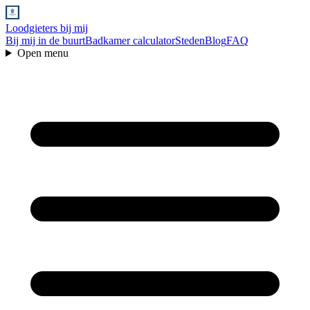
Loodgieters bij mij
Bij mij in de buurt
Badkamer calculator
Steden
Blog
FAQ
Open menu