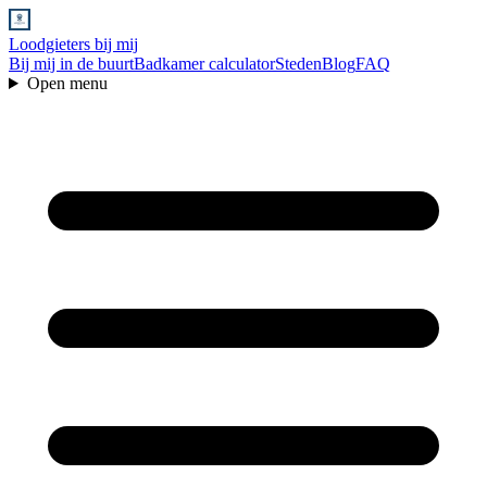
Loodgieters bij mij
Bij mij in de buurt
Badkamer calculator
Steden
Blog
FAQ
Open menu