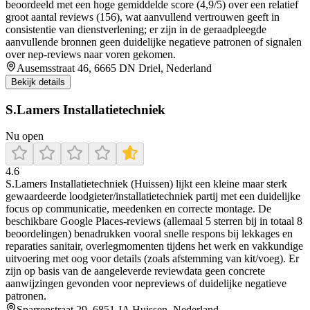
beoordeeld met een hoge gemiddelde score (4,9/5) over een relatief
groot aantal reviews (156), wat aanvullend vertrouwen geeft in
consistentie van dienstverlening; er zijn in de geraadpleegde
aanvullende bronnen geen duidelijke negatieve patronen of signalen
over nep-reviews naar voren gekomen.
Ausemsstraat 46, 6665 DN Driel, Nederland
Bekijk details
S.Lamers Installatietechniek
Nu open
4.6
S.Lamers Installatietechniek (Huissen) lijkt een kleine maar sterk
gewaardeerde loodgieter/installatietechniek partij met een duidelijke
focus op communicatie, meedenken en correcte montage. De
beschikbare Google Places-reviews (allemaal 5 sterren bij in totaal 8
beoordelingen) benadrukken vooral snelle respons bij lekkages en
reparaties sanitair, overlegmomenten tijdens het werk en vakkundige
uitvoering met oog voor details (zoals afstemming van kit/voeg). Er
zijn op basis van de aangeleverde reviewdata geen concrete
aanwijzingen gevonden voor nepreviews of duidelijke negatieve
patronen.
Sparrenstraat 29, 6851 JA Huissen, Nederland