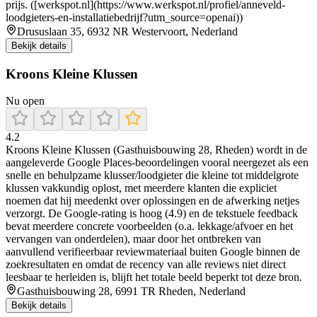
prijs. ([werkspot.nl](https://www.werkspot.nl/profiel/anneveld-
loodgieters-en-installatiebedrijf?utm_source=openai))
Drususlaan 35, 6932 NR Westervoort, Nederland
Bekijk details
Kroons Kleine Klussen
Nu open
4.2
Kroons Kleine Klussen (Gasthuisbouwing 28, Rheden) wordt in de
aangeleverde Google Places-beoordelingen vooral neergezet als een
snelle en behulpzame klusser/loodgieter die kleine tot middelgrote
klussen vakkundig oplost, met meerdere klanten die expliciet
noemen dat hij meedenkt over oplossingen en de afwerking netjes
verzorgt. De Google-rating is hoog (4.9) en de tekstuele feedback
bevat meerdere concrete voorbeelden (o.a. lekkage/afvoer en het
vervangen van onderdelen), maar door het ontbreken van
aanvullend verifieerbaar reviewmateriaal buiten Google binnen de
zoekresultaten en omdat de recency van alle reviews niet direct
leesbaar te herleiden is, blijft het totale beeld beperkt tot deze bron.
Gasthuisbouwing 28, 6991 TR Rheden, Nederland
Bekijk details