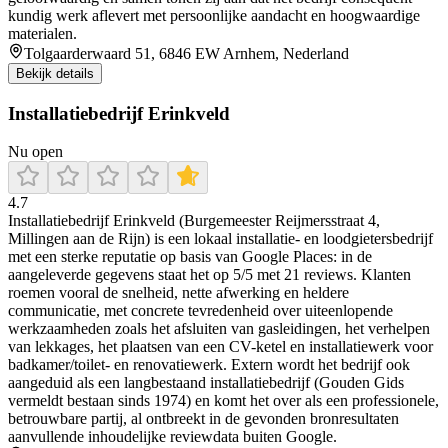
kundig werk aflevert met persoonlijke aandacht en hoogwaardige
materialen.
Tolgaarderwaard 51, 6846 EW Arnhem, Nederland
Bekijk details
Installatiebedrijf Erinkveld
Nu open
4.7
Installatiebedrijf Erinkveld (Burgemeester Reijmersstraat 4,
Millingen aan de Rijn) is een lokaal installatie- en loodgietersbedrijf
met een sterke reputatie op basis van Google Places: in de
aangeleverde gegevens staat het op 5/5 met 21 reviews. Klanten
roemen vooral de snelheid, nette afwerking en heldere
communicatie, met concrete tevredenheid over uiteenlopende
werkzaamheden zoals het afsluiten van gasleidingen, het verhelpen
van lekkages, het plaatsen van een CV-ketel en installatiewerk voor
badkamer/toilet- en renovatiewerk. Extern wordt het bedrijf ook
aangeduid als een langbestaand installatiebedrijf (Gouden Gids
vermeldt bestaan sinds 1974) en komt het over als een professionele,
betrouwbare partij, al ontbreekt in de gevonden bronresultaten
aanvullende inhoudelijke reviewdata buiten Google.