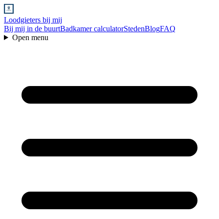
Loodgieters bij mij
Bij mij in de buurt
Badkamer calculator
Steden
Blog
FAQ
Open menu