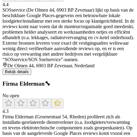
4.4
SOSservice (De Olmen 44, 6903 BP Zevenaar) lijkt op basis van de
beschikbare Google Places-gegevens een betrouwbare lokale
loodgieter/installateur met een sterke focus op klantgerichtheid. In de
reviews komt naar voren dat de monteur/organisatie goed meedenkt,
problemen helder analyseert en werkzaamheden netjes en efficiënt
afhandelt (o.a. lekkages, radiatorvervanging en cv-ketel onderhoud).
Externe bronnen leveren voor exact dit vestigingsadres weliswaar
weinig direct verifieerbare aanvullende reviews op, en er is een
risico op verwarring met andere bedrijven met vergelijkbare
“SOSservice/SOS Snelservice”-namen.
De Olmen 44, 6903 BP Zevenaar, Nederland
Bekijk details
Firma Elderman🔧
Nu open
4.3
Firma Elderman (Groenestraat 54, Rheden) profileert zich als
installatie-gerelateerde dienstverlener (o.a. loodgieters/verwarming
en tevens elektrotechnische componenten zoals groepenkasten). Op
basis van de aangeleverde Google Places reviews komt vooral een