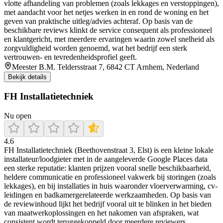
vlotte afhandeling van problemen (zoals lekkages en verstoppingen),
met aandacht voor het netjes werken in en rond de woning en het
geven van praktische uitleg/advies achteraf. Op basis van de
beschikbare reviews klinkt de service consequent als professioneel
en klantgericht, met meerdere ervaringen waarin zowel snelheid als
zorgvuldigheid worden genoemd, wat het bedrijf een sterk
vertrouwen- en tevredenheidsprofiel geeft.
Meester B.M. Teldersstraat 7, 6842 CT Arnhem, Nederland
Bekijk details
FH Installatietechniek
Nu open
4.6
FH Installatietechniek (Beethovenstraat 3, Elst) is een kleine lokale
installateur/loodgieter met in de aangeleverde Google Places data
een sterke reputatie: klanten prijzen vooral snelle beschikbaarheid,
heldere communicatie en professioneel vakwerk bij storingen (zoals
lekkages), en bij installaties in huis waaronder vloerverwarming, cv-
leidingen en badkamergerelateerde werkzaamheden. Op basis van
de reviewinhoud lijkt het bedrijf vooral uit te blinken in het bieden
van maatwerkoplossingen en het nakomen van afspraken, wat
consistent wordt teruggekoppeld door meerdere reviewers.