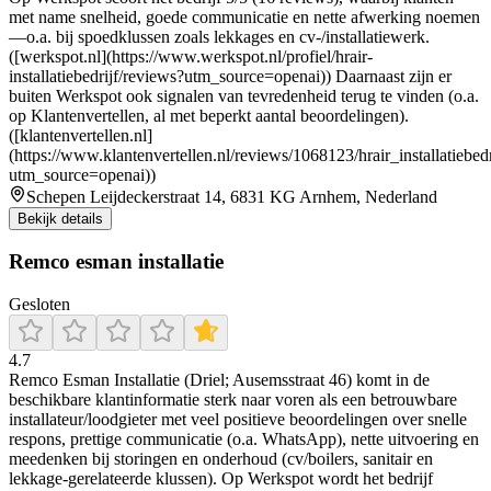
met name snelheid, goede communicatie en nette afwerking noemen
—o.a. bij spoedklussen zoals lekkages en cv-/installatiewerk.
([werkspot.nl](https://www.werkspot.nl/profiel/hrair-
installatiebedrijf/reviews?utm_source=openai)) Daarnaast zijn er
buiten Werkspot ook signalen van tevredenheid terug te vinden (o.a.
op Klantenvertellen, al met beperkt aantal beoordelingen).
([klantenvertellen.nl]
(https://www.klantenvertellen.nl/reviews/1068123/hrair_installatiebedr
utm_source=openai))
Schepen Leijdeckerstraat 14, 6831 KG Arnhem, Nederland
Bekijk details
Remco esman installatie
Gesloten
4.7
Remco Esman Installatie (Driel; Ausemsstraat 46) komt in de
beschikbare klantinformatie sterk naar voren als een betrouwbare
installateur/loodgieter met veel positieve beoordelingen over snelle
respons, prettige communicatie (o.a. WhatsApp), nette uitvoering en
meedenken bij storingen en onderhoud (cv/boilers, sanitair en
lekkage-gerelateerde klussen). Op Werkspot wordt het bedrijf