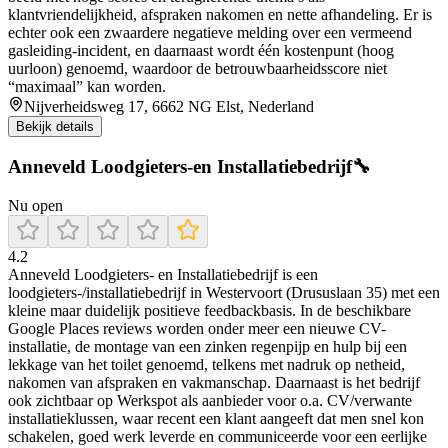
klantvriendelijkheid, afspraken nakomen en nette afhandeling. Er is
echter ook een zwaardere negatieve melding over een vermeend
gasleiding-incident, en daarnaast wordt één kostenpunt (hoog
uurloon) genoemd, waardoor de betrouwbaarheidsscore niet
“maximaal” kan worden.
Nijverheidsweg 17, 6662 NG Elst, Nederland
Bekijk details
Anneveld Loodgieters-en Installatiebedrijf🔧
Nu open
4.2
Anneveld Loodgieters- en Installatiebedrijf is een
loodgieters-/installatiebedrijf in Westervoort (Drususlaan 35) met een
kleine maar duidelijk positieve feedbackbasis. In de beschikbare
Google Places reviews worden onder meer een nieuwe CV-
installatie, de montage van een zinken regenpijp en hulp bij een
lekkage van het toilet genoemd, telkens met nadruk op netheid,
nakomen van afspraken en vakmanschap. Daarnaast is het bedrijf
ook zichtbaar op Werkspot als aanbieder voor o.a. CV/verwante
installatieklussen, waar recent een klant aangeeft dat men snel kon
schakelen, goed werk leverde en communiceerde voor een eerlijke