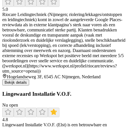
5.0
Riocare Leidingtechniek (Nijmegen; riolering/lekkages/ontstoppen
en leidingtechniek) komt in zowel de aangeleverde Google Places-
reviewdata als in externe klantpagina’s sterk naar voren als een
betrouwbare, communicatief sterke partij. Klanten benadrukken
vooral de deskundige en transparante aanpak (vaak met
rioolonderzoek en duidelijke verslaglegging), snelle beschikbaarheid
bij spoed (lek/verstopping), en correcte afhandeling inclusief
afstemming over meerwerk en nazorg. Daarnaast ondersteunen
externe recensies op Werkspot het positieve beeld met meerdere 5/5
beoordelingen over snelle service en duidelijke communicatie.
([werkspot.nl](https://www.werkspot.nl/profiel/riocare/reviews?
utm_source=openai))
Hogelandseweg 3F, 6545 AC Nijmegen, Nederland
Bekijk details
Lingewaard Installatie V.O.F.
Nu open
4.8
Lingewaard Installatie V.O.F. (Elst) is een betrouwbare en