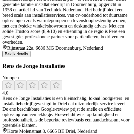
generatie familie-installatiebedrijf in Doornenburg, opgericht in
1958 en actief lid van Techniek Nederland. Het bedrijf biedt een
breed scala aan installatieservices, van cv-onderhoud tot duurzame
oplossingen zoals warmtepompen en levensloopbestendig wonen,
met een fysieke winkel/showroom en deskundig advies. Met een
solide Trustoo-score (8,9/10) en erkenning in de regio is Pere een
gevestigde, professionele partner voor particulieren, bedrijven en
overheden.
Rijnstraat 22a, 6686 MG Doornenburg, Nederland
Bekijk details
Rens de Jonge Installaties
Nu open
4.0
Rens de Jonge Installaties is een kleinschalig, lokaal loodgieters- en
installatiebedrijf gevestigd in Driel dat uitzonderlijk service levert.
De ene beschikbare Google-review prijst de snelle en efficiënte
oplossing van een lekkage. Hoewel dit wijst op kundigheid en
professionaliteit, is de beperkte reviewbasis een aandachtspunt voor
potentiële klanten.
Korte Molenstraat 8, 6665 BE Driel, Nederland