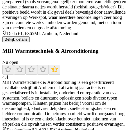
gerepareerd (zoals vervangen/degelijker monteren van leidingen) en
de situatie daarna netjes wordt hersteld (bekisting/tegels/vloer). Dit
positieve beeld wordt in elk geval deels bevestigd door aanvullende
ervaringen op Werkspot, waar meerdere beoordelingen zeer hoog
zijn en concrete werkzaamheden worden genoemd, met een toon
van meedenken en goede afstemming.
Delta 61, 6865ML Arnhem, Nederland
Bekijk details
MBI Warmtetechniek & Airconditioning
Nu open
4.4
MBI Warmtetechniek & Airconditioning is een gecertificeerd
installatiebedrijf uit Arnhem dat al twintig jaar actief is en
gespecialiseerd is in installatie, onderhoud en reparatie van cv-
systemen, boilers en duurzame oplossingen zoals diverse typen
warmtepompen. Klanten prijzen het bedrijf vooral om de
deskundigheid, klantvriendelijkheid, snelle storingsdiensten en
heldere communicatie. De betrouwbaarheid wordt doorgaans hoog
ingeschat, al is er een enkele klacht over het niet nakomen van
afspraken die opvalt tussen verder consistente positieve ervaringen.
Paasberglaan 53, 6824 PW Arnhem, Nederland