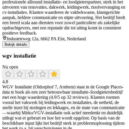
professionele allround installatie- en loodgieterspartner, sterk in het
uitvoeren van renovaties, dakwerk, leidingwerk, rioolvervanging en
cv-installaties. Klanten waarderen de vakbekwame, klantgerichte
aanpak, heldere communicatie en stipte uitvoering. Het bedrijf biedt
een breed scala aan diensten voor zowel particuliere als zakelijke
opdrachtgevers, met een reputatie die tot uiting komt in consistent
positieve feedback.
Industrieweg 12a, 6662 PA Elst, Nederland
Bekijk details
wgv installatie
Nu open
4.8
WGV Installatie (Oldorphof 7, Arnhem) staat in de Google Places-
data te boek als een zeer betrouwbaar installatie-/loodgietersbedrijf
met een hoge waardering (4.9/5 op 32 reviews). Klanten roemen
vooral het vakwerk bij leidingwerk en installaties, de netheid, de
snelle inzet bij storingen en lekkages, en de mate van communicatie
—waarbij Mirko/VGV-installatie ook actief meedenkt en duidelijk
uitlegt wat er gebeurt en hoe het wordt opgelost. Op basis van de
beschikbare input lijkt het bedrijf sterk in probleemoplossing tijdens
het werk (o.a. bij verschuivingen in de