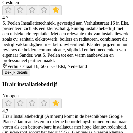
Gesloten
4.7
S. Peelen Installatietechniek, gevestigd aan Verhulststraat 16 in Elst,
presenteert zich als een kleinschalig, kundig installatiebedrijf met
een uitstekende reputatie. Met een relevante mix van installatiewerk
zoals cv, sanitair, elektrowerk, boilers en radiatoren, combineert dit
bedrijf vakkundigheid met betrouwbaarheid. Klanten prijzen in hun
reviews de heldere communicatie, stiptheid en het meedenken van
eigenaar Sander, wat S. Peelen tot een warm aanbevolen en
professioneel partner maakt.
Verhulststraat 16, 6661 GJ Elst, Nederland
Bekijk details
Hrair installatiebedrijf
Nu open
4.7
Hrair Installatiebedrijf (Arnhem) komt in de beschikbare Google
Places/klantreacties en in externe beoordelingsbronnen vooral naar
voren als een betrouwbare installateur met hoge klanttevredenheid.
Op Werkspot scoort het bedrijf 5/5 (16 reviews), waarbij klanten