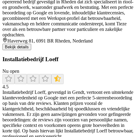
opererend bedrijf gevestigd in Rheden dat zich specialiseert in riool-
en grondwerk, waaronder graafwerk en bestrating. Met een perfecte
beoordeling op Google en lovende, inhoudelijke klantrecensies,
gecombineerd met een Werkspot-profiel dat betrouwbaarheid,
vakmanschap en heldere communicatie onderstreept, komt Tieze
over als een betrouwbare partner voor particuliere en zakelijke
opdrachten.
Haverweg 81, 6991 BR Rheden, Nederland
Bekijk details
Installatiebedrijf Loeff
Nu open
4.5
Installatiebedrijf Loeff, gevestigd in Gendt, vertoont een uitstekende
klanttevredenheid op Google met een perfecte 5‑sterrenbeoordeling
op basis van drie reviews. Klanten prijzen vooral de
klantgerichtheid, beschikbaarheid bij spoedklussen en vriendelijke
vakmensen. Er zijn geen aanwijzingen gevonden voor gefingeerde
beoordelingen: de reviews zijn voorzien van persoonlijke namen,
specifieke context en voorkomen opeens grote hoeveelheden in
korte tijd. Op basis hiervan lijkt Installatiebedrijf Loeff betrouwbaar,
professioneel en servicegericht.