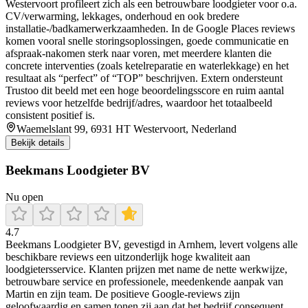
Westervoort profileert zich als een betrouwbare loodgieter voor o.a.
CV/verwarming, lekkages, onderhoud en ook bredere
installatie-/badkamerwerkzaamheden. In de Google Places reviews
komen vooral snelle storingsoplossingen, goede communicatie en
afspraak-nakomen sterk naar voren, met meerdere klanten die
concrete interventies (zoals ketelreparatie en waterlekkage) en het
resultaat als “perfect” of “TOP” beschrijven. Extern ondersteunt
Trustoo dit beeld met een hoge beoordelingsscore en ruim aantal
reviews voor hetzelfde bedrijf/adres, waardoor het totaalbeeld
consistent positief is.
Waemelslant 99, 6931 HT Westervoort, Nederland
Bekijk details
Beekmans Loodgieter BV
Nu open
4.7
Beekmans Loodgieter BV, gevestigd in Arnhem, levert volgens alle
beschikbare reviews een uitzonderlijk hoge kwaliteit aan
loodgietersservice. Klanten prijzen met name de nette werkwijze,
betrouwbare service en professionele, meedenkende aanpak van
Martin en zijn team. De positieve Google‑reviews zijn
geloofwaardig en samen tonen zij aan dat het bedrijf consequent