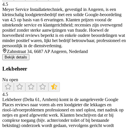
4.5
Meyer Service Installatietechniek, gevestigd in Angeren, is een
kleinschalig loodgietersbedrijf met een solide Google-beoordeling
van 4,5 op basis van 6 ervaringen. Klanten prijzen vooral de
uitstekende service en klantgerichtheid; recensies zijn overwegend
positief zonder sterke aanwijzingen van fraude. Hoewel de
hoeveelheid reviews beperkt is en enkele oudere beoordelingen wat
minder positief waren, lijkt het bedrijf betrouwbaar, professioneel en
persoonlijk in de dienstverlening.
Zahnstraat 34, 6687 AP Angeren, Nederland
Bekijk details
Lekbeheer
Nu open
4.5
Lekbeheer (Delta 61, Arnhem) komt in de aangeleverde Google
Places reviews naar voren als een loodgieter die lekkages en
riool-/afvoerproblemen professioneel en snel oplost, met nadruk op
netjes en goed afgewerkt werk. Klanten beschrijven dat er bij
complexe toegang (bijv. achter/onder toilet of bij bestaande
bekisting) onderzoek wordt gedaan, vervolgens gericht wordt