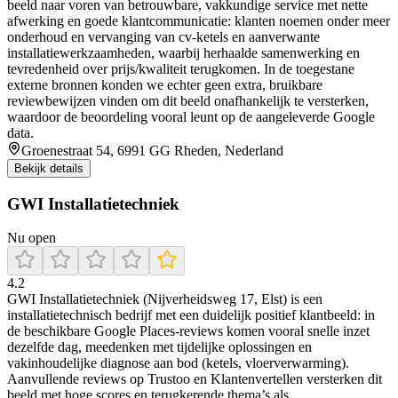
beeld naar voren van betrouwbare, vakkundige service met nette
afwerking en goede klantcommunicatie: klanten noemen onder meer
onderhoud en vervanging van cv-ketels en aanverwante
installatiewerkzaamheden, waarbij herhaalde samenwerking en
tevredenheid over prijs/kwaliteit terugkomen. In de toegestane
externe bronnen konden we echter geen extra, bruikbare
reviewbewijzen vinden om dit beeld onafhankelijk te versterken,
waardoor de beoordeling vooral leunt op de aangeleverde Google
data.
Groenestraat 54, 6991 GG Rheden, Nederland
Bekijk details
GWI Installatietechniek
Nu open
4.2
GWI Installatietechniek (Nijverheidsweg 17, Elst) is een
installatietechnisch bedrijf met een duidelijk positief klantbeeld: in
de beschikbare Google Places-reviews komen vooral snelle inzet
dezelfde dag, meedenken met tijdelijke oplossingen en
vakinhoudelijke diagnose aan bod (ketels, vloerverwarming).
Aanvullende reviews op Trustoo en Klantenvertellen versterken dit
beeld met hoge scores en terugkerende thema’s als