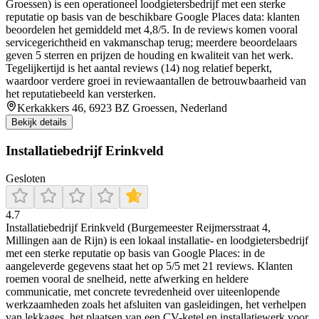
Groessen) is een operationeel loodgietersbedrijf met een sterke
reputatie op basis van de beschikbare Google Places data: klanten
beoordelen het gemiddeld met 4,8/5. In de reviews komen vooral
servicegerichtheid en vakmanschap terug; meerdere beoordelaars
geven 5 sterren en prijzen de houding en kwaliteit van het werk.
Tegelijkertijd is het aantal reviews (14) nog relatief beperkt,
waardoor verdere groei in reviewaantallen de betrouwbaarheid van
het reputatiebeeld kan versterken.
Kerkakkers 46, 6923 BZ Groessen, Nederland
Bekijk details
Installatiebedrijf Erinkveld
Gesloten
4.7
Installatiebedrijf Erinkveld (Burgemeester Reijmersstraat 4,
Millingen aan de Rijn) is een lokaal installatie- en loodgietersbedrijf
met een sterke reputatie op basis van Google Places: in de
aangeleverde gegevens staat het op 5/5 met 21 reviews. Klanten
roemen vooral de snelheid, nette afwerking en heldere
communicatie, met concrete tevredenheid over uiteenlopende
werkzaamheden zoals het afsluiten van gasleidingen, het verhelpen
van lekkages, het plaatsen van een CV-ketel en installatiewerk voor