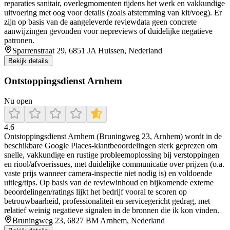
reparaties sanitair, overlegmomenten tijdens het werk en vakkundige
uitvoering met oog voor details (zoals afstemming van kit/voeg). Er
zijn op basis van de aangeleverde reviewdata geen concrete
aanwijzingen gevonden voor nepreviews of duidelijke negatieve
patronen.
Sparrenstraat 29, 6851 JA Huissen, Nederland
Bekijk details
Ontstoppingsdienst Arnhem
Nu open
4.6
Ontstoppingsdienst Arnhem (Bruningweg 23, Arnhem) wordt in de
beschikbare Google Places-klantbeoordelingen sterk geprezen om
snelle, vakkundige en rustige probleemoplossing bij verstoppingen
en riool/afvoerissues, met duidelijke communicatie over prijzen (o.a.
vaste prijs wanneer camera-inspectie niet nodig is) en voldoende
uitleg/tips. Op basis van de reviewinhoud en bijkomende externe
beoordelingen/ratings lijkt het bedrijf vooral te scoren op
betrouwbaarheid, professionaliteit en servicegericht gedrag, met
relatief weinig negatieve signalen in de bronnen die ik kon vinden.
Bruningweg 23, 6827 BM Arnhem, Nederland