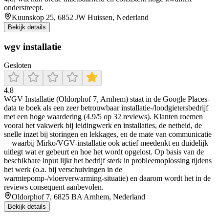
onderstreept.
Kuunskop 25, 6852 JW Huissen, Nederland
Bekijk details
wgv installatie
Gesloten
4.8
WGV Installatie (Oldorphof 7, Arnhem) staat in de Google Places-
data te boek als een zeer betrouwbaar installatie-/loodgietersbedrijf
met een hoge waardering (4.9/5 op 32 reviews). Klanten roemen
vooral het vakwerk bij leidingwerk en installaties, de netheid, de
snelle inzet bij storingen en lekkages, en de mate van communicatie
—waarbij Mirko/VGV-installatie ook actief meedenkt en duidelijk
uitlegt wat er gebeurt en hoe het wordt opgelost. Op basis van de
beschikbare input lijkt het bedrijf sterk in probleemoplossing tijdens
het werk (o.a. bij verschuivingen in de
warmtepomp-/vloerverwarming-situatie) en daarom wordt het in de
reviews consequent aanbevolen.
Oldorphof 7, 6825 BA Arnhem, Nederland
Bekijk details