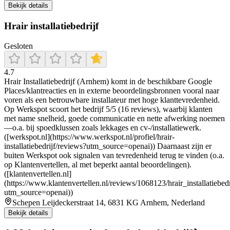
Bekijk details
Hrair installatiebedrijf
Gesloten
4.7
Hrair Installatiebedrijf (Arnhem) komt in de beschikbare Google
Places/klantreacties en in externe beoordelingsbronnen vooral naar
voren als een betrouwbare installateur met hoge klanttevredenheid.
Op Werkspot scoort het bedrijf 5/5 (16 reviews), waarbij klanten
met name snelheid, goede communicatie en nette afwerking noemen
—o.a. bij spoedklussen zoals lekkages en cv-/installatiewerk.
([werkspot.nl](https://www.werkspot.nl/profiel/hrair-
installatiebedrijf/reviews?utm_source=openai)) Daarnaast zijn er
buiten Werkspot ook signalen van tevredenheid terug te vinden (o.a.
op Klantenvertellen, al met beperkt aantal beoordelingen).
([klantenvertellen.nl]
(https://www.klantenvertellen.nl/reviews/1068123/hrair_installatiebedr
utm_source=openai))
Schepen Leijdeckerstraat 14, 6831 KG Arnhem, Nederland
Bekijk details