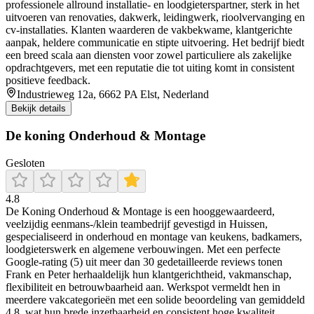
professionele allround installatie- en loodgieterspartner, sterk in het
uitvoeren van renovaties, dakwerk, leidingwerk, rioolvervanging en
cv-installaties. Klanten waarderen de vakbekwame, klantgerichte
aanpak, heldere communicatie en stipte uitvoering. Het bedrijf biedt
een breed scala aan diensten voor zowel particuliere als zakelijke
opdrachtgevers, met een reputatie die tot uiting komt in consistent
positieve feedback.
Industrieweg 12a, 6662 PA Elst, Nederland
Bekijk details
De koning Onderhoud & Montage
Gesloten
4.8
De Koning Onderhoud & Montage is een hooggewaardeerd,
veelzijdig eenmans-/klein teambedrijf gevestigd in Huissen,
gespecialiseerd in onderhoud en montage van keukens, badkamers,
loodgieterswerk en algemene verbouwingen. Met een perfecte
Google-rating (5) uit meer dan 30 gedetailleerde reviews tonen
Frank en Peter herhaaldelijk hun klantgerichtheid, vakmanschap,
flexibiliteit en betrouwbaarheid aan. Werkspot vermeldt hen in
meerdere vakcategorieën met een solide beoordeling van gemiddeld
4,8, wat hun brede inzetbaarheid en consistent hoge kwaliteit