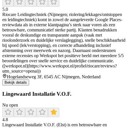
5.0
Riocare Leidingtechniek (Nijmegen; riolering/lekkages/ontstoppen
en leidingtechniek) komt in zowel de aangeleverde Google Places-
reviewdata als in externe klantpagina’s sterk naar voren als een
betrouwbare, communicatief sterke partij. Klanten benadrukken
vooral de deskundige en transparante aanpak (vaak met
rioolonderzoek en duidelijke verslaglegging), snelle beschikbaarheid
bij spoed (lek/verstopping), en correcte afhandeling inclusief
afstemming over meerwerk en nazorg. Daarnaast ondersteunen
externe recensies op Werkspot het positieve beeld met meerdere 5/5
beoordelingen over snelle service en duidelijke communicatie.
([werkspot.nl](https://www.werkspot.nl/profiel/riocare/reviews?
utm_source=openai))
Hogelandseweg 3F, 6545 AC Nijmegen, Nederland
Bekijk details
Lingewaard Installatie V.O.F.
Nu open
4.8
Lingewaard Installatie V.O.F. (Elst) is een betrouwbare en