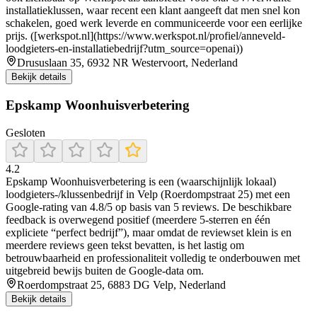
installatieklussen, waar recent een klant aangeeft dat men snel kon
schakelen, goed werk leverde en communiceerde voor een eerlijke
prijs. ([werkspot.nl](https://www.werkspot.nl/profiel/anneveld-
loodgieters-en-installatiebedrijf?utm_source=openai))
Drususlaan 35, 6932 NR Westervoort, Nederland
Bekijk details
Epskamp Woonhuisverbetering
Gesloten
4.2
Epskamp Woonhuisverbetering is een (waarschijnlijk lokaal)
loodgieters-/klussenbedrijf in Velp (Roerdompstraat 25) met een
Google-rating van 4.8/5 op basis van 5 reviews. De beschikbare
feedback is overwegend positief (meerdere 5-sterren en één
expliciete “perfect bedrijf”), maar omdat de reviewset klein is en
meerdere reviews geen tekst bevatten, is het lastig om
betrouwbaarheid en professionaliteit volledig te onderbouwen met
uitgebreid bewijs buiten de Google-data om.
Roerdompstraat 25, 6883 DG Velp, Nederland
Bekijk details