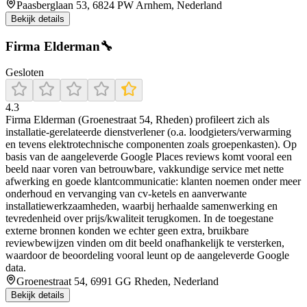
Paasberglaan 53, 6824 PW Arnhem, Nederland
Bekijk details
Firma Elderman🔧
Gesloten
4.3
Firma Elderman (Groenestraat 54, Rheden) profileert zich als
installatie-gerelateerde dienstverlener (o.a. loodgieters/verwarming
en tevens elektrotechnische componenten zoals groepenkasten). Op
basis van de aangeleverde Google Places reviews komt vooral een
beeld naar voren van betrouwbare, vakkundige service met nette
afwerking en goede klantcommunicatie: klanten noemen onder meer
onderhoud en vervanging van cv-ketels en aanverwante
installatiewerkzaamheden, waarbij herhaalde samenwerking en
tevredenheid over prijs/kwaliteit terugkomen. In de toegestane
externe bronnen konden we echter geen extra, bruikbare
reviewbewijzen vinden om dit beeld onafhankelijk te versterken,
waardoor de beoordeling vooral leunt op de aangeleverde Google
data.
Groenestraat 54, 6991 GG Rheden, Nederland
Bekijk details