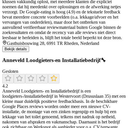
klussen vakkundig oplost, met meerdere klanten die expliciet
noemen dat hij meedenkt over oplossingen en de afwerking netjes
verzorgt. De Google-rating is hoog (4.9) en de tekstuele feedback
bevat meerdere concrete voorbeelden (o.a. lekkage/afvoer en het
vervangen van onderdelen), maar door het ontbreken van
aanvullend verifieerbaar reviewmateriaal buiten Google binnen de
zoekresultaten en omdat de recency van alle reviews niet direct
leesbaar te herleiden is, blijft het totale beeld beperkt tot deze bron.
Gasthuisbouwing 28, 6991 TR Rheden, Nederland
Bekijk details
Anneveld Loodgieters-en Installatiebedrijf🔧
Gesloten
4.2
Anneveld Loodgieters- en Installatiebedrijf is een
loodgieters-/installatiebedrijf in Westervoort (Drususlaan 35) met een
kleine maar duidelijk positieve feedbackbasis. In de beschikbare
Google Places reviews worden onder meer een nieuwe CV-
installatie, de montage van een zinken regenpijp en hulp bij een
lekkage van het toilet genoemd, telkens met nadruk op netheid,
nakomen van afspraken en vakmanschap. Daarnaast is het bedrijf
ook zichtbaar op Werkspot als aanbieder voor o.a. CV/verwante