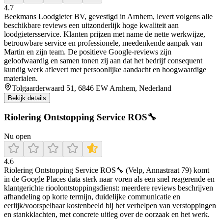
4.7
Beekmans Loodgieter BV, gevestigd in Arnhem, levert volgens alle
beschikbare reviews een uitzonderlijk hoge kwaliteit aan
loodgietersservice. Klanten prijzen met name de nette werkwijze,
betrouwbare service en professionele, meedenkende aanpak van
Martin en zijn team. De positieve Google‑reviews zijn
geloofwaardig en samen tonen zij aan dat het bedrijf consequent
kundig werk aflevert met persoonlijke aandacht en hoogwaardige
materialen.
Tolgaarderwaard 51, 6846 EW Arnhem, Nederland
Bekijk details
Riolering Ontstopping Service ROS🔧
Nu open
4.6
Riolering Ontstopping Service ROS🔧 (Velp, Annastraat 79) komt
in de Google Places data sterk naar voren als een snel reagerende en
klantgerichte rioolontstoppingsdienst: meerdere reviews beschrijven
afhandeling op korte termijn, duidelijke communicatie en
eerlijk/voorspelbaar kostenbeeld bij het verhelpen van verstoppingen
en stankklachten, met concrete uitleg over de oorzaak en het werk.