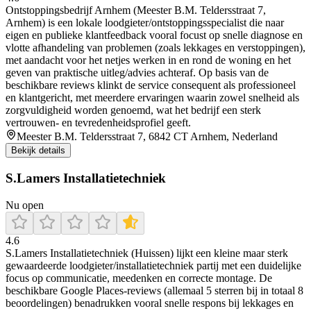
Ontstoppingsbedrijf Arnhem (Meester B.M. Teldersstraat 7,
Arnhem) is een lokale loodgieter/ontstoppingsspecialist die naar
eigen en publieke klantfeedback vooral focust op snelle diagnose en
vlotte afhandeling van problemen (zoals lekkages en verstoppingen),
met aandacht voor het netjes werken in en rond de woning en het
geven van praktische uitleg/advies achteraf. Op basis van de
beschikbare reviews klinkt de service consequent als professioneel
en klantgericht, met meerdere ervaringen waarin zowel snelheid als
zorgvuldigheid worden genoemd, wat het bedrijf een sterk
vertrouwen- en tevredenheidsprofiel geeft.
Meester B.M. Teldersstraat 7, 6842 CT Arnhem, Nederland
Bekijk details
S.Lamers Installatietechniek
Nu open
4.6
S.Lamers Installatietechniek (Huissen) lijkt een kleine maar sterk
gewaardeerde loodgieter/installatietechniek partij met een duidelijke
focus op communicatie, meedenken en correcte montage. De
beschikbare Google Places-reviews (allemaal 5 sterren bij in totaal 8
beoordelingen) benadrukken vooral snelle respons bij lekkages en