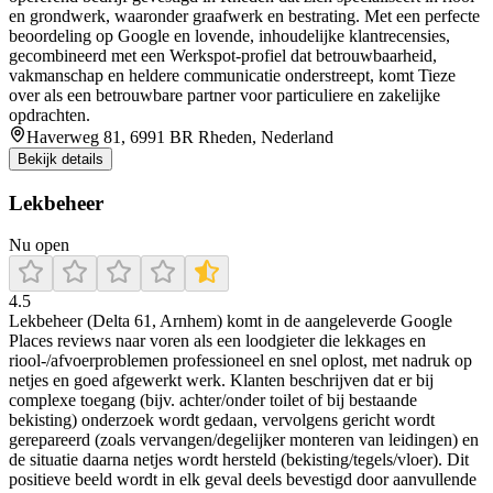
en grondwerk, waaronder graafwerk en bestrating. Met een perfecte
beoordeling op Google en lovende, inhoudelijke klantrecensies,
gecombineerd met een Werkspot-profiel dat betrouwbaarheid,
vakmanschap en heldere communicatie onderstreept, komt Tieze
over als een betrouwbare partner voor particuliere en zakelijke
opdrachten.
Haverweg 81, 6991 BR Rheden, Nederland
Bekijk details
Lekbeheer
Nu open
4.5
Lekbeheer (Delta 61, Arnhem) komt in de aangeleverde Google
Places reviews naar voren als een loodgieter die lekkages en
riool-/afvoerproblemen professioneel en snel oplost, met nadruk op
netjes en goed afgewerkt werk. Klanten beschrijven dat er bij
complexe toegang (bijv. achter/onder toilet of bij bestaande
bekisting) onderzoek wordt gedaan, vervolgens gericht wordt
gerepareerd (zoals vervangen/degelijker monteren van leidingen) en
de situatie daarna netjes wordt hersteld (bekisting/tegels/vloer). Dit
positieve beeld wordt in elk geval deels bevestigd door aanvullende