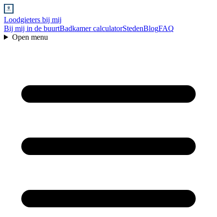
Loodgieters bij mij
Bij mij in de buurt
Badkamer calculator
Steden
Blog
FAQ
Open menu