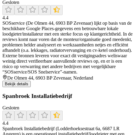
Gesloten
4.4
SOSservice (De Olmen 44, 6903 BP Zevenaar) lijkt op basis van de
beschikbare Google Places-gegevens een betrouwbare lokale
loodgieter/installateur met een sterke focus op klantgerichtheid. In de
reviews komt naar voren dat de monteur/organisatie goed meedenkt,
problemen helder analyseert en werkzaamheden netjes en efficiënt
afhandelt (o.a. lekkages, radiatorvervanging en cv-ketel onderhoud).
Externe bronnen leveren voor exact dit vestigingsadres weliswaar
weinig direct verifieerbare aanvullende reviews op, en er is een
risico op verwarring met andere bedrijven met vergelijkbare
“SOSservice/SOS Snelservice”-namen.
De Olmen 44, 6903 BP Zevenaar, Nederland
Bekijk details
Spanbroek Installatiebedrijf
Gesloten
4.4
Spanbroek Installatiebedrijf (Lodderhoeksestraat 6a, 6687 LR
Angeren) is een operationeel installatiebedrijf/loodgieter met een