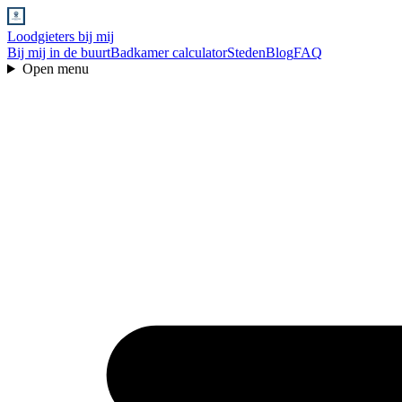
Loodgieters bij mij
Bij mij in de buurt
Badkamer calculator
Steden
Blog
FAQ
Open menu