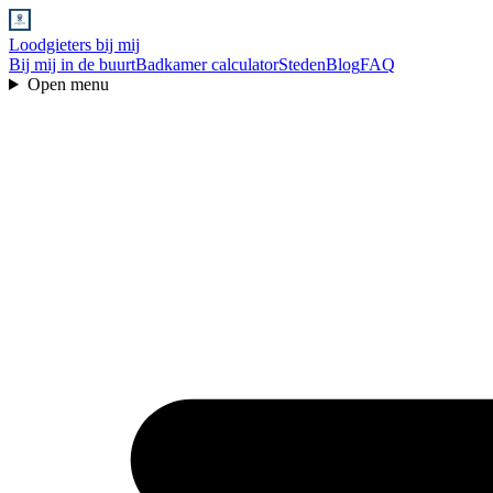
Loodgieters bij mij
Bij mij in de buurt
Badkamer calculator
Steden
Blog
FAQ
Open menu