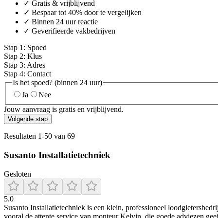
✓ Gratis & vrijblijvend
✓ Bespaar tot 40% door te vergelijken
✓ Binnen 24 uur reactie
✓ Geverifieerde vakbedrijven
Stap
1
:
Spoed
Stap
2
:
Klus
Stap
3
:
Adres
Stap
4
:
Contact
Is het spoed? (binnen 24 uur)
Ja
Nee
Jouw aanvraag is gratis en vrijblijvend.
Volgende stap
Resultaten
1
-
50
van
69
Susanto Installatietechniek
Gesloten
5.0
Susanto Installatietechniek is een klein, professioneel loodgietersbed
vooral de attente service van monteur Kelvin, die goede adviezen geeft,