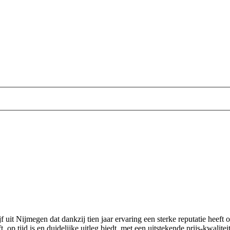
rijf uit Nijmegen dat dankzij tien jaar ervaring een sterke reputatie he
 op tijd is en duidelijke uitleg biedt, met een uitstekende prijs‑kwalite