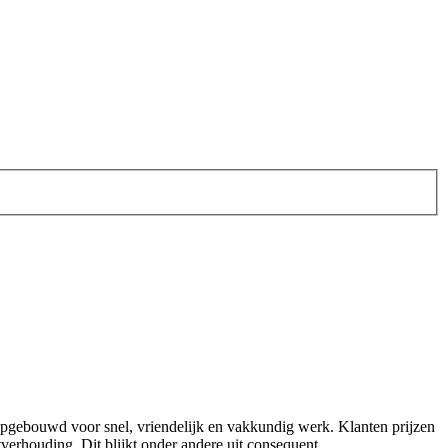
eft opgebouwd voor snel, vriendelijk en vakkundig werk. Klanten prijzen
itverhouding. Dit blijkt onder andere uit consequent