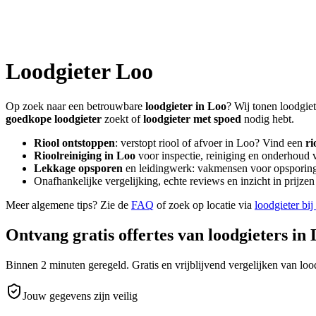
Loodgieter
Loo
Op zoek naar een betrouwbare
loodgieter in
Loo
? Wij tonen loodgiet
goedkope loodgieter
zoekt of
loodgieter met spoed
nodig hebt.
Riool ontstoppen
: verstopt riool of afvoer in
Loo
? Vind een
ri
Rioolreiniging in
Loo
voor inspectie, reiniging en onderhoud v
Lekkage opsporen
en leidingwerk: vakmensen voor opsporing 
Onafhankelijke vergelijking, echte reviews en inzicht in prijz
Meer algemene tips? Zie de
FAQ
of zoek op locatie via
loodgieter bij
Ontvang gratis offertes van loodgieters in
Binnen 2 minuten geregeld. Gratis en vrijblijvend vergelijken van lood
Jouw gegevens zijn veilig