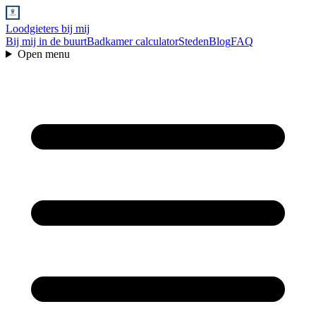
Loodgieters bij mij
Bij mij in de buurt
Badkamer calculator
Steden
Blog
FAQ
Open menu