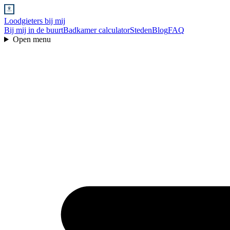
Loodgieters bij mij
Bij mij in de buurt
Badkamer calculator
Steden
Blog
FAQ
Open menu