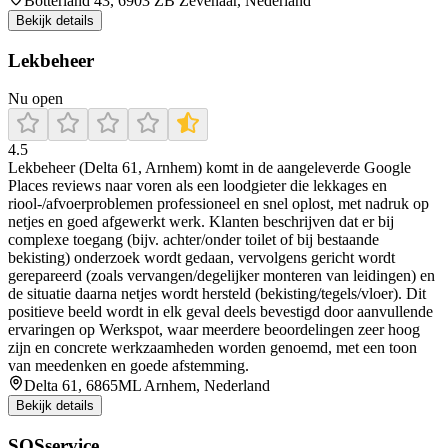
Botterland 43, 6903 ZB Zevenaar, Nederland
Bekijk details
Lekbeheer
Nu open
4.5
Lekbeheer (Delta 61, Arnhem) komt in de aangeleverde Google
Places reviews naar voren als een loodgieter die lekkages en
riool-/afvoerproblemen professioneel en snel oplost, met nadruk op
netjes en goed afgewerkt werk. Klanten beschrijven dat er bij
complexe toegang (bijv. achter/onder toilet of bij bestaande
bekisting) onderzoek wordt gedaan, vervolgens gericht wordt
gerepareerd (zoals vervangen/degelijker monteren van leidingen) en
de situatie daarna netjes wordt hersteld (bekisting/tegels/vloer). Dit
positieve beeld wordt in elk geval deels bevestigd door aanvullende
ervaringen op Werkspot, waar meerdere beoordelingen zeer hoog
zijn en concrete werkzaamheden worden genoemd, met een toon
van meedenken en goede afstemming.
Delta 61, 6865ML Arnhem, Nederland
Bekijk details
SOSservice