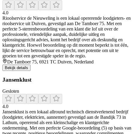
4.0
Rioolservice de Nieuweling is een lokaal opererende loodgieters- en
rioolservice uit Duiven, gevestigd aan De Tamboer 75. Met een
perfecte 5‑sterrenbeoordeling van een klant die lof uit over de
professionele, vriendelijke aanpak, duidelijke uitleg en
oplossingsgericht advies, komt het bedrijf over als deskundig en
klantgericht. Hoewel beoordeling op dit moment beperkt is tot één,
lijkt de service betrouwbaar en oprecht, met potentie om uit te
groeien tot een gevestigde speler in de regio.
De Tamboer 75, 6921 TC Duiven, Nederland
Bekijk details
Jansenklust
Gesloten
4.0
Jansenklust is een lokaal allround technisch dienstverlenend bedrijf
(loodgieter, elektricien, aannemer) gevestigd aan de Bandijk 73 in
Lathum, opererend als een kleinschalige en klantgerichte
onderneming. Met een perfecte Google-beoordeling (5) op basis van
twee recente, positieve beoordelingen, waaronder complimenten