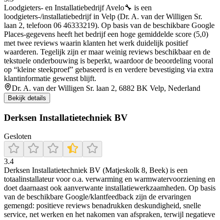
Loodgieters- en Installatiebedrijf Avelo🔧 is een
loodgieters-/installatiebedrijf in Velp (Dr. A. van der Willigen Sr.
laan 2, telefoon 06 46333219). Op basis van de beschikbare Google
Places-gegevens heeft het bedrijf een hoge gemiddelde score (5,0)
met twee reviews waarin klanten het werk duidelijk positief
waarderen. Tegelijk zijn er maar weinig reviews beschikbaar en de
tekstuele onderbouwing is beperkt, waardoor de beoordeling vooral
op “kleine steekproef” gebaseerd is en verdere bevestiging via extra
klantinformatie gewenst blijft.
Dr. A. van der Willigen Sr. laan 2, 6882 BK Velp, Nederland
Bekijk details
Derksen Installatietechniek BV
Gesloten
3.4
Derksen Installatietechniek BV (Matjeskolk 8, Beek) is een
totaalinstallateur voor o.a. verwarming en warmwatervoorziening en
doet daarnaast ook aanverwante installatiewerkzaamheden. Op basis
van de beschikbare Google/klantfeedback zijn de ervaringen
gemengd: positieve reviews benadrukken deskundigheid, snelle
service, net werken en het nakomen van afspraken, terwijl negatieve