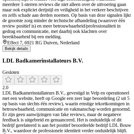
meerdere 1-sterren reviews die niet alleen over de uitvoering gaan
maar ook expliciet derijstijl en veiligheid in het verkeer beschrijven
en zelfs schade aan derden noemen. Op basis van deze signalen lijkt
de grootste zorg minder de technische afhandeling (waarover één
review positief is) en meer betrouwbaarheid/professionaliteit in
gedrag en communicatie, met daarbij ook klachten over
bereikbaarheid bij een melding.
Effect 7, 6921 RG Duiven, Nederland
Bekijk details
LDL Badkamerinstallateurs B.V.
Gesloten
2.0
LDL Badkamerinstallateurs B.V., gevestigd in Velp en operationeel
met een website, heeft op Google een zeer lage beoordeling (2 uit 5
op basis van slechts één review), waarin ernstige tekortkomingen in
betrouwbaarheid, communicatie en vakmanschap worden genoemd.
Er zijn geen aanwijzingen van fake reviews, maar de negatieve
feedback is uitgebreid en genuanceerd. Het is onduidelijk of dit
bedrijf gerelateerd is aan het positief beoordeelde bedrijf LDL Bouw
B.V., waardoor de professionele identiteit verder onduidelijk blijft.