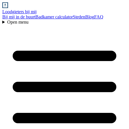
Loodgieters bij mij
Bij mij in de buurt
Badkamer calculator
Steden
Blog
FAQ
Open menu