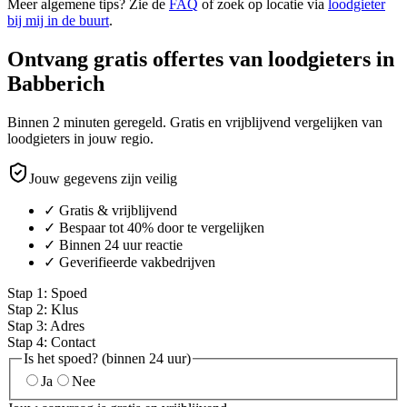
Meer algemene tips? Zie de
FAQ
of zoek op locatie via
loodgieter
bij mij in de buurt
.
Ontvang gratis offertes van loodgieters in
Babberich
Binnen 2 minuten geregeld. Gratis en vrijblijvend vergelijken van
loodgieters in jouw regio.
Jouw gegevens zijn veilig
✓ Gratis & vrijblijvend
✓ Bespaar tot 40% door te vergelijken
✓ Binnen 24 uur reactie
✓ Geverifieerde vakbedrijven
Stap
1
:
Spoed
Stap
2
:
Klus
Stap
3
:
Adres
Stap
4
:
Contact
Is het spoed? (binnen 24 uur)
Ja
Nee