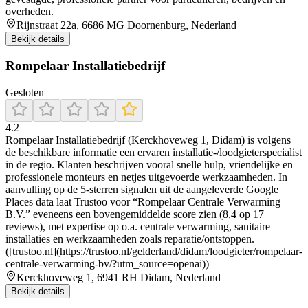
overheden.
Rijnstraat 22a, 6686 MG Doornenburg, Nederland
Bekijk details
Rompelaar Installatiebedrijf
Gesloten
4.2
Rompelaar Installatiebedrijf (Kerckhoveweg 1, Didam) is volgens
de beschikbare informatie een ervaren installatie-/loodgieterspecialist
in de regio. Klanten beschrijven vooral snelle hulp, vriendelijke en
professionele monteurs en netjes uitgevoerde werkzaamheden. In
aanvulling op de 5-sterren signalen uit de aangeleverde Google
Places data laat Trustoo voor “Rompelaar Centrale Verwarming
B.V.” eveneens een bovengemiddelde score zien (8,4 op 17
reviews), met expertise op o.a. centrale verwarming, sanitaire
installaties en werkzaamheden zoals reparatie/ontstoppen.
([trustoo.nl](https://trustoo.nl/gelderland/didam/loodgieter/rompelaar-
centrale-verwarming-bv/?utm_source=openai))
Kerckhoveweg 1, 6941 RH Didam, Nederland
Bekijk details