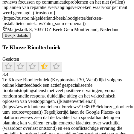
reviews focussen op communicatieproblemen en het niet (willen)
inplannen van reparatie-/vervangingsverzoeken waarvoor per mail
werd gevraagd. ([trustoo.nl]
(https://trustoo.nl/gelderland/beek/loodgieter/derksen-
installatietechniek-bv/?utm_source=openai))
Matjeskolk 8, 7037 DZ Beek Gem Montferland, Nederland
Bekijk details
Te Kloeze Riooltechniek
Gesloten
3.4
Te Kloeze Riooltechniek (Kryptonstraat 30, Wehl) lijkt volgens
online klantfeedback een actief gespecialiseerde
riool/ontstoptingsdienst met veel positieve ervaringen, vooral
rondom snelle respons, duidelijke uitleg en het vaktechnisch
oplossen van verstoppingen. ([klantenvertellen.nl]
(https://www.klantenvertellen.nl/reviews/1038039/tekloeze_riooltech
utm_source=openai)) Tegelijkertijd laten de Google Places- en
platformreviews zien dat de kwaliteit van spoedafhandeling en
planning kan variëren: er zijn concrete klachten over wachttijd
(waardoor overlast ontstond) en een conflictachtige ervaring die
mogelijk te maken heeft met misleiding/verwarring met een ander