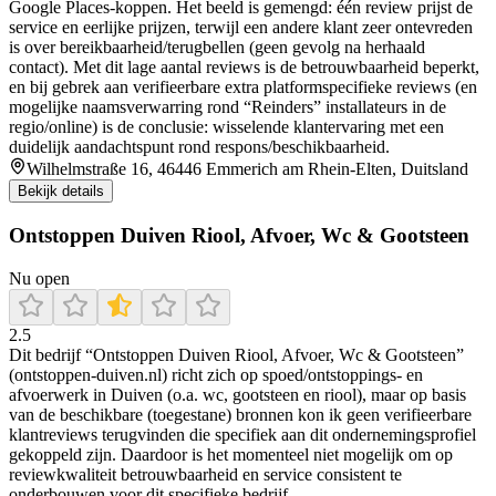
Google Places-koppen. Het beeld is gemengd: één review prijst de
service en eerlijke prijzen, terwijl een andere klant zeer ontevreden
is over bereikbaarheid/terugbellen (geen gevolg na herhaald
contact). Met dit lage aantal reviews is de betrouwbaarheid beperkt,
en bij gebrek aan verifieerbare extra platformspecifieke reviews (en
mogelijke naamsverwarring rond “Reinders” installateurs in de
regio/online) is de conclusie: wisselende klantervaring met een
duidelijk aandachtspunt rond respons/beschikbaarheid.
Wilhelmstraße 16, 46446 Emmerich am Rhein-Elten, Duitsland
Bekijk details
Ontstoppen Duiven Riool, Afvoer, Wc & Gootsteen
Nu open
2.5
Dit bedrijf “Ontstoppen Duiven Riool, Afvoer, Wc & Gootsteen”
(ontstoppen-duiven.nl) richt zich op spoed/ontstoppings- en
afvoerwerk in Duiven (o.a. wc, gootsteen en riool), maar op basis
van de beschikbare (toegestane) bronnen kon ik geen verifieerbare
klantreviews terugvinden die specifiek aan dit ondernemingsprofiel
gekoppeld zijn. Daardoor is het momenteel niet mogelijk om op
reviewkwaliteit betrouwbaarheid en service consistent te
onderbouwen voor dit specifieke bedrijf.