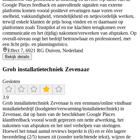
Google Places feedback en aanvullende signalen van externe
platforms komen vooral positieve ervaringen naar voren over
snelheid, vakkundigheid, vriendelijkheid en netjes/ordelijk werken,
terwijl enkele klanten de prijs hoog vinden en er daarnaast op
platformen zoals Trustpilot af en toe klachten terugkomen over
communicatie en het (tijdig) nakomen/verwerken van afspraken. Op
overall-niveau oogt het bedrijf betrouwbaar en professioneel, met
een licht prijs- en planningsrisico.
Effect 7, 6921 RG Duiven, Nederland
Bekijk details
Grob installatietechniek Zevenaar
Gesloten
3.9
Grob installatietechniek Zevenaar is een eenmans/online vindbaar
installatiebedrijf (loodgieter/verwarming/installatietechniek) in
Zevenaar, dat op basis van de beschikbare Google Places
klantfeedback vooral wordt geprezen om nette afwerking, het
nakomen van afspraken en het snel verhelpen van storingen.
Hoewel het totaal aantal reviews beperkt is (6) en er één lagere
beoordeling (2/5) tussen zit (zonder toelichtende tekst), wijzen de