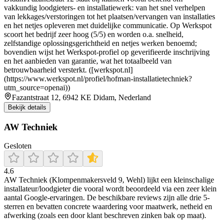
vakkundig loodgieters- en installatiewerk: van het snel verhelpen
van lekkages/verstoringen tot het plaatsen/vervangen van installaties
en het netjes opleveren met duidelijke communicatie. Op Werkspot
scoort het bedrijf zeer hoog (5/5) en worden o.a. snelheid,
zelfstandige oplossingsgerichtheid en netjes werken benoemd;
bovendien wijst het Werkspot-profiel op geverifieerde inschrijving
en het aanbieden van garantie, wat het totaalbeeld van
betrouwbaarheid versterkt. ([werkspot.nl]
(https://www.werkspot.nl/profiel/hofman-installatietechniek?
utm_source=openai))
Fazantstraat 12, 6942 KE Didam, Nederland
Bekijk details
AW Techniek
Gesloten
4.6
AW Techniek (Klompenmakersveld 9, Wehl) lijkt een kleinschalige
installateur/loodgieter die vooral wordt beoordeeld via een zeer klein
aantal Google-ervaringen. De beschikbare reviews zijn alle drie 5-
sterren en bevatten concrete waardering voor maatwerk, netheid en
afwerking (zoals een door klant beschreven zinken bak op maat).