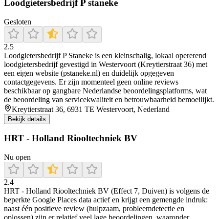
Loodgietersbedrijf P staneke
Gesloten
2.5
Loodgietersbedrijf P Staneke is een kleinschalig, lokaal opererend
loodgietersbedrijf gevestigd in Westervoort (Kreytierstraat 36) met
een eigen website (pstaneke.nl) en duidelijk opgegeven
contactgegevens. Er zijn momenteel geen online reviews
beschikbaar op gangbare Nederlandse beoordelingsplatforms, wat
de beoordeling van servicekwaliteit en betrouwbaarheid bemoeilijkt.
Kreytierstraat 36, 6931 TE Westervoort, Nederland
Bekijk details
HRT - Holland Riooltechniek BV
Nu open
2.4
HRT - Holland Riooltechniek BV (Effect 7, Duiven) is volgens de
beperkte Google Places data actief en krijgt een gemengde indruk:
naast één positieve review (hulpzaam, probleemdetectie en
oplossen) zijn er relatief veel lage beoordelingen, waaronder