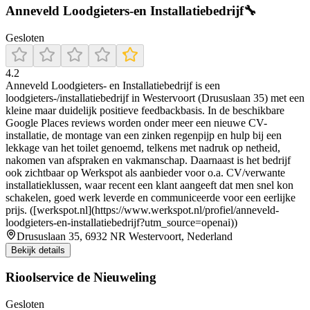
Anneveld Loodgieters-en Installatiebedrijf🔧
Gesloten
4.2
Anneveld Loodgieters- en Installatiebedrijf is een
loodgieters-/installatiebedrijf in Westervoort (Drususlaan 35) met een
kleine maar duidelijk positieve feedbackbasis. In de beschikbare
Google Places reviews worden onder meer een nieuwe CV-
installatie, de montage van een zinken regenpijp en hulp bij een
lekkage van het toilet genoemd, telkens met nadruk op netheid,
nakomen van afspraken en vakmanschap. Daarnaast is het bedrijf
ook zichtbaar op Werkspot als aanbieder voor o.a. CV/verwante
installatieklussen, waar recent een klant aangeeft dat men snel kon
schakelen, goed werk leverde en communiceerde voor een eerlijke
prijs. ([werkspot.nl](https://www.werkspot.nl/profiel/anneveld-
loodgieters-en-installatiebedrijf?utm_source=openai))
Drususlaan 35, 6932 NR Westervoort, Nederland
Bekijk details
Rioolservice de Nieuweling
Gesloten