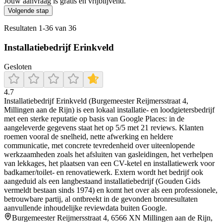
Jouw aanvraag is gratis en vrijblijvend.
Volgende stap
Resultaten
1
-
36
van
36
Installatiebedrijf Erinkveld
Gesloten
4.7
Installatiebedrijf Erinkveld (Burgemeester Reijmersstraat 4,
Millingen aan de Rijn) is een lokaal installatie- en loodgietersbedrijf
met een sterke reputatie op basis van Google Places: in de
aangeleverde gegevens staat het op 5/5 met 21 reviews. Klanten
roemen vooral de snelheid, nette afwerking en heldere
communicatie, met concrete tevredenheid over uiteenlopende
werkzaamheden zoals het afsluiten van gasleidingen, het verhelpen
van lekkages, het plaatsen van een CV-ketel en installatiewerk voor
badkamer/toilet- en renovatiewerk. Extern wordt het bedrijf ook
aangeduid als een langbestaand installatiebedrijf (Gouden Gids
vermeldt bestaan sinds 1974) en komt het over als een professionele,
betrouwbare partij, al ontbreekt in de gevonden bronresultaten
aanvullende inhoudelijke reviewdata buiten Google.
Burgemeester Reijmersstraat 4, 6566 XN Millingen aan de Rijn,