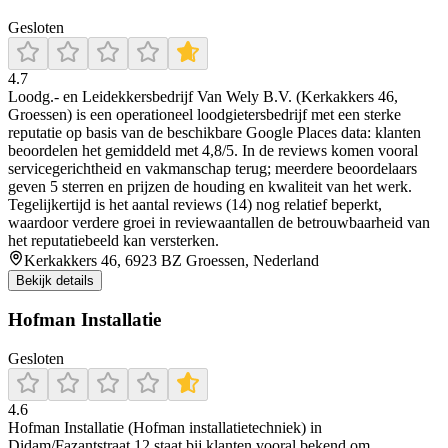
Gesloten
4.7
Loodg.- en Leidekkersbedrijf Van Wely B.V. (Kerkakkers 46,
Groessen) is een operationeel loodgietersbedrijf met een sterke
reputatie op basis van de beschikbare Google Places data: klanten
beoordelen het gemiddeld met 4,8/5. In de reviews komen vooral
servicegerichtheid en vakmanschap terug; meerdere beoordelaars
geven 5 sterren en prijzen de houding en kwaliteit van het werk.
Tegelijkertijd is het aantal reviews (14) nog relatief beperkt,
waardoor verdere groei in reviewaantallen de betrouwbaarheid van
het reputatiebeeld kan versterken.
Kerkakkers 46, 6923 BZ Groessen, Nederland
Bekijk details
Hofman Installatie
Gesloten
4.6
Hofman Installatie (Hofman installatietechniek) in
Didam/Fazantstraat 12 staat bij klanten vooral bekend om