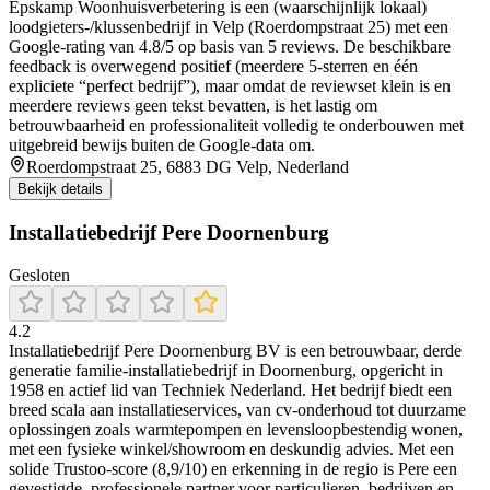
Epskamp Woonhuisverbetering is een (waarschijnlijk lokaal)
loodgieters-/klussenbedrijf in Velp (Roerdompstraat 25) met een
Google-rating van 4.8/5 op basis van 5 reviews. De beschikbare
feedback is overwegend positief (meerdere 5-sterren en één
expliciete “perfect bedrijf”), maar omdat de reviewset klein is en
meerdere reviews geen tekst bevatten, is het lastig om
betrouwbaarheid en professionaliteit volledig te onderbouwen met
uitgebreid bewijs buiten de Google-data om.
Roerdompstraat 25, 6883 DG Velp, Nederland
Bekijk details
Installatiebedrijf Pere Doornenburg
Gesloten
4.2
Installatiebedrijf Pere Doornenburg BV is een betrouwbaar, derde
generatie familie-installatiebedrijf in Doornenburg, opgericht in
1958 en actief lid van Techniek Nederland. Het bedrijf biedt een
breed scala aan installatieservices, van cv-onderhoud tot duurzame
oplossingen zoals warmtepompen en levensloopbestendig wonen,
met een fysieke winkel/showroom en deskundig advies. Met een
solide Trustoo-score (8,9/10) en erkenning in de regio is Pere een
gevestigde, professionele partner voor particulieren, bedrijven en