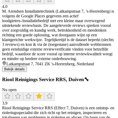
4.0
M. Arendsen Installatietechniek (Latkampstraat 7, ’s-Heerenberg) is
volgens de Google Places gegevens een actief
loodgieters-/installatiebedrijf met een kleine maar overwegend
uitstekende reviewbasis. De aangeleverde reviews spreken vooral
over zorgvuldig en kundig werk, betrokkenheid en meedenken
richting een goede oplossing, wat doorgaans wijst op een
klantgerichte werkwijze. Tegelijkertijd is de dataset beperkt (slechts
3 reviews) en kon ik via de (toegestane) aanvullende webbronnen
geen eenduidige externe reviewverificatie vinden voor hetzelfde
bedrijf, waardoor de score vooral op interne reviewkwaliteit weegt
en minder op bredere externe onderbouwing.
Latkampstraat 7, 7041 ZK 's-Heerenberg, Nederland
Bekijk details
Riool Reinigings Service RRS, Duiven🔧
Nu open
3.9
Riool Reinigings Service RRS (Effect 7, Duiven) is een ontstop- en
rioleringsspecialist die zich richt op het reinigen, inspecteren en
lokaliseren van problemen in riolering en afvoer. Op basis van de