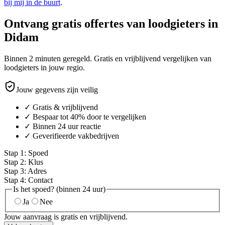
bij mij in de buurt
.
Ontvang gratis offertes van loodgieters in
Didam
Binnen 2 minuten geregeld. Gratis en vrijblijvend vergelijken van
loodgieters in jouw regio.
Jouw gegevens zijn veilig
✓ Gratis & vrijblijvend
✓ Bespaar tot 40% door te vergelijken
✓ Binnen 24 uur reactie
✓ Geverifieerde vakbedrijven
Stap
1
:
Spoed
Stap
2
:
Klus
Stap
3
:
Adres
Stap
4
:
Contact
Is het spoed? (binnen 24 uur)
Ja
Nee
Jouw aanvraag is gratis en vrijblijvend.