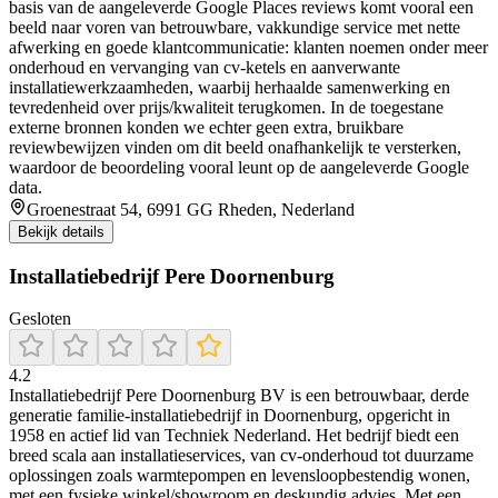
basis van de aangeleverde Google Places reviews komt vooral een
beeld naar voren van betrouwbare, vakkundige service met nette
afwerking en goede klantcommunicatie: klanten noemen onder meer
onderhoud en vervanging van cv-ketels en aanverwante
installatiewerkzaamheden, waarbij herhaalde samenwerking en
tevredenheid over prijs/kwaliteit terugkomen. In de toegestane
externe bronnen konden we echter geen extra, bruikbare
reviewbewijzen vinden om dit beeld onafhankelijk te versterken,
waardoor de beoordeling vooral leunt op de aangeleverde Google
data.
Groenestraat 54, 6991 GG Rheden, Nederland
Bekijk details
Installatiebedrijf Pere Doornenburg
Gesloten
4.2
Installatiebedrijf Pere Doornenburg BV is een betrouwbaar, derde
generatie familie-installatiebedrijf in Doornenburg, opgericht in
1958 en actief lid van Techniek Nederland. Het bedrijf biedt een
breed scala aan installatieservices, van cv-onderhoud tot duurzame
oplossingen zoals warmtepompen en levensloopbestendig wonen,
met een fysieke winkel/showroom en deskundig advies. Met een