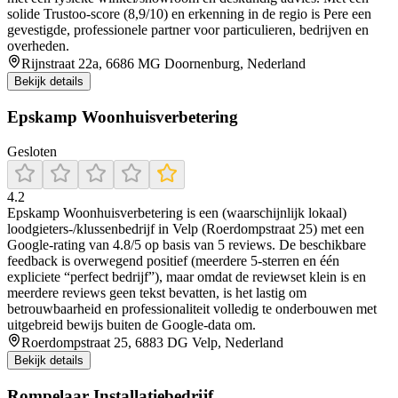
solide Trustoo-score (8,9/10) en erkenning in de regio is Pere een
gevestigde, professionele partner voor particulieren, bedrijven en
overheden.
Rijnstraat 22a, 6686 MG Doornenburg, Nederland
Bekijk details
Epskamp Woonhuisverbetering
Gesloten
4.2
Epskamp Woonhuisverbetering is een (waarschijnlijk lokaal)
loodgieters-/klussenbedrijf in Velp (Roerdompstraat 25) met een
Google-rating van 4.8/5 op basis van 5 reviews. De beschikbare
feedback is overwegend positief (meerdere 5-sterren en één
expliciete “perfect bedrijf”), maar omdat de reviewset klein is en
meerdere reviews geen tekst bevatten, is het lastig om
betrouwbaarheid en professionaliteit volledig te onderbouwen met
uitgebreid bewijs buiten de Google-data om.
Roerdompstraat 25, 6883 DG Velp, Nederland
Bekijk details
Rompelaar Installatiebedrijf