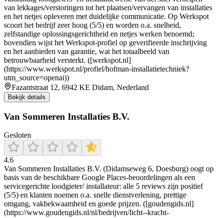
van lekkages/verstoringen tot het plaatsen/vervangen van installaties
en het netjes opleveren met duidelijke communicatie. Op Werkspot
scoort het bedrijf zeer hoog (5/5) en worden o.a. snelheid,
zelfstandige oplossingsgerichtheid en netjes werken benoemd;
bovendien wijst het Werkspot-profiel op geverifieerde inschrijving
en het aanbieden van garantie, wat het totaalbeeld van
betrouwbaarheid versterkt. ([werkspot.nl]
(https://www.werkspot.nl/profiel/hofman-installatietechniek?
utm_source=openai))
Fazantstraat 12, 6942 KE Didam, Nederland
Bekijk details
Van Sommeren Installaties B.V.
Gesloten
4.6
Van Sommeren Installaties B.V. (Didamseweg 6, Doesburg) oogt op
basis van de beschikbare Google Places-beoordelingen als een
servicegerichte loodgieter/ installateur: alle 5 reviews zijn positief
(5/5) en klanten noemen o.a. snelle dienstverlening, prettige
omgang, vakbekwaamheid en goede prijzen. ([goudengids.nl]
(https://www.goudengids.nl/nl/bedrijven/licht--kracht-