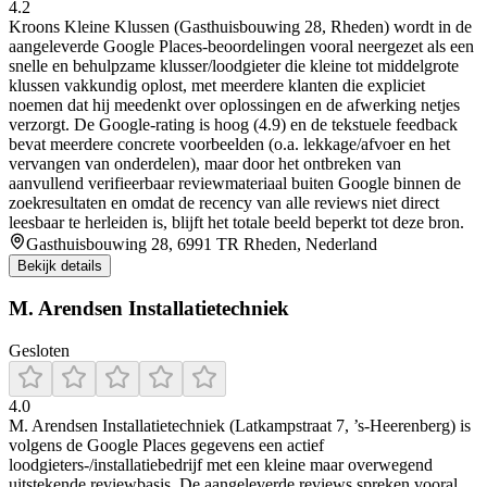
4.2
Kroons Kleine Klussen (Gasthuisbouwing 28, Rheden) wordt in de
aangeleverde Google Places-beoordelingen vooral neergezet als een
snelle en behulpzame klusser/loodgieter die kleine tot middelgrote
klussen vakkundig oplost, met meerdere klanten die expliciet
noemen dat hij meedenkt over oplossingen en de afwerking netjes
verzorgt. De Google-rating is hoog (4.9) en de tekstuele feedback
bevat meerdere concrete voorbeelden (o.a. lekkage/afvoer en het
vervangen van onderdelen), maar door het ontbreken van
aanvullend verifieerbaar reviewmateriaal buiten Google binnen de
zoekresultaten en omdat de recency van alle reviews niet direct
leesbaar te herleiden is, blijft het totale beeld beperkt tot deze bron.
Gasthuisbouwing 28, 6991 TR Rheden, Nederland
Bekijk details
M. Arendsen Installatietechniek
Gesloten
4.0
M. Arendsen Installatietechniek (Latkampstraat 7, ’s-Heerenberg) is
volgens de Google Places gegevens een actief
loodgieters-/installatiebedrijf met een kleine maar overwegend
uitstekende reviewbasis. De aangeleverde reviews spreken vooral