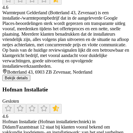
4.6
Warmtepunt Gelderland (Botterland 43, Zevenaar) is een
installatie-/warmtepompbedrijf dat in de aangeleverde Google
Places-beoordelingen sterk wordt geprezen om transparante uitleg
vooraf, meedenken tijdens het offerteproces en een nette, snelle
plaatsing. Meerdere klanten benadrukken dat de installateurs
vriendelijk zijn, alles volgens plan uitvoeren en de situatie na afloop
netjes achterlaten, met concurrerende prijs en vlotte communicatie.
Op basis van de huidige reviewsignalen lijkt dit een betrouwbaar en
klantgericht bedrijf, met vooral aandacht voor duidelijke
verwachtingen, goede uitvoering en opvolgende
installatiewerkzaamheden.
Botterland 43, 6903 ZB Zevenaar, Nederland
Bekijk details
Hofman Installatie
Gesloten
4.6
Hofman Installatie (Hofman installatietechniek) in
Didam/Fazantstraat 12 staat bij klanten vooral bekend om
vakkundig loodgieters- en installatiewerk: van het snel verhelpen