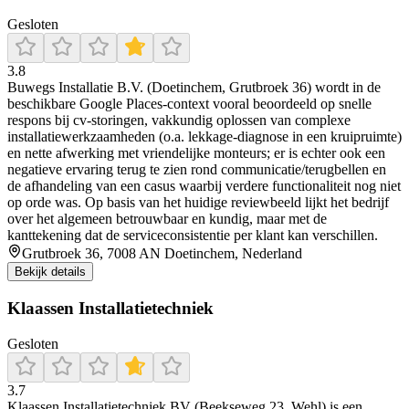
Gesloten
3.8
Buwegs Installatie B.V. (Doetinchem, Grutbroek 36) wordt in de
beschikbare Google Places-context vooral beoordeeld op snelle
respons bij cv-storingen, vakkundig oplossen van complexe
installatiewerkzaamheden (o.a. lekkage-diagnose in een kruipruimte)
en nette afwerking met vriendelijke monteurs; er is echter ook een
negatieve ervaring terug te zien rond communicatie/terugbellen en
de afhandeling van een casus waarbij verdere functionaliteit nog niet
op orde was. Op basis van het huidige reviewbeeld lijkt het bedrijf
over het algemeen betrouwbaar en kundig, maar met de
kanttekening dat de serviceconsistentie per klant kan verschillen.
Grutbroek 36, 7008 AN Doetinchem, Nederland
Bekijk details
Klaassen Installatietechniek
Gesloten
3.7
Klaassen Installatietechniek BV (Beekseweg 23, Wehl) is een