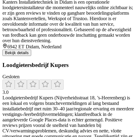
Kanters Installatietechniek in Didam is een operationele
loodgietersinstallateur die momenteel nauwelijks online zichtbaar is;
er zijn geen reviews te vinden op gangbare beoordelingsplatforms
zoals Klantenvertellen, Werkspot of Trustoo. Hierdoor is er
onvoldoende informatie over de kwaliteit van hun service,
betrouwbaarheid of professionaliteit. Gebaseerd op de afwezigheid
van feedback kan geen onderbouwde inschatting gemaakt worden
over hun dienstverlening.
6942 ET Didam, Nederland
Bekijk details
Loodgietersbedrijf Kupers
Gesloten
3.0
Loodgietersbedrijf Kupers (Nijverheidsstraat 18, ’s-Heerenberg) is
een lokaal en volgens branchevermeldingen al lang bestaand
installatiebedrijf met ruim 30–40 jaar/regionale ervaring en meerdere
vestigings-/leerbedrijfsvermeldingen; klantfeedback in de
aangeleverde Google Places-data is echter gemengd. Positieve
reviews prijzen vooral de snelheid van handelen bij
CV/verwarmingsproblemen, deskundig advies en nette, vlotte
uitvoering met goede communicatie en nazorg. Tegelijkertijd zijn er