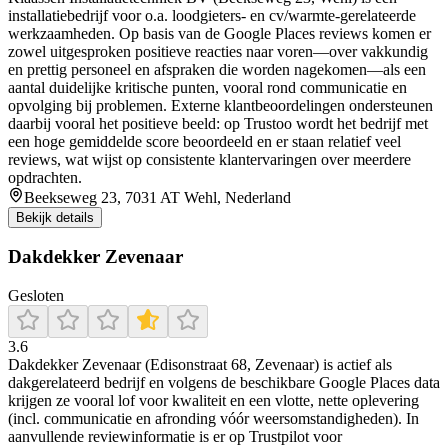
installatiebedrijf voor o.a. loodgieters- en cv/warmte-gerelateerde
werkzaamheden. Op basis van de Google Places reviews komen er
zowel uitgesproken positieve reacties naar voren—over vakkundig
en prettig personeel en afspraken die worden nagekomen—als een
aantal duidelijke kritische punten, vooral rond communicatie en
opvolging bij problemen. Externe klantbeoordelingen ondersteunen
daarbij vooral het positieve beeld: op Trustoo wordt het bedrijf met
een hoge gemiddelde score beoordeeld en er staan relatief veel
reviews, wat wijst op consistente klantervaringen over meerdere
opdrachten.
Beekseweg 23, 7031 AT Wehl, Nederland
Bekijk details
Dakdekker Zevenaar
Gesloten
3.6
Dakdekker Zevenaar (Edisonstraat 68, Zevenaar) is actief als
dakgerelateerd bedrijf en volgens de beschikbare Google Places data
krijgen ze vooral lof voor kwaliteit en een vlotte, nette oplevering
(incl. communicatie en afronding vóór weersomstandigheden). In
aanvullende reviewinformatie is er op Trustpilot voor