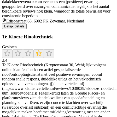
dakdekkerzevenaar.com eveneens een (positieve) ervaring
gerapporteerd over nazorg en communicatie; tegelijk is het aantal
beschikbare reviews nog klein, waardoor de totale bewijslast voor
consistentie beperkt is.
Edisonstraat 68, 6902 PK Zevenaar, Nederland
Bekijk details
Te Kloeze Riooltechniek
Gesloten
3.4
Te Kloeze Riooltechniek (Kryptonstraat 30, Wehl) lijkt volgens
online klantfeedback een actief gespecialiseerde
riool/ontstoptingsdienst met veel positieve ervaringen, vooral
rondom snelle respons, duidelijke uitleg en het vaktechnisch
oplossen van verstoppingen. ([klantenvertellen.nl]
(https://www.klantenvertellen.nl/reviews/1038039/tekloeze_riooltech
utm_source=openai)) Tegelijkertijd laten de Google Places- en
platformreviews zien dat de kwaliteit van spoedafhandeling en
planning kan variëren: er zijn concrete klachten over wachttijd
(waardoor overlast ontstond) en een conflictachtige ervaring die
mogelijk te maken heeft met misleiding/verwarring met een ander
bedrijf dat zich als ‘Te Kloeze’ zou voordoen. Al met al is de