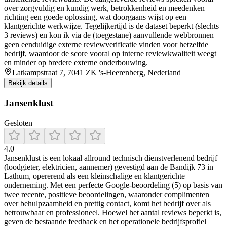
over zorgvuldig en kundig werk, betrokkenheid en meedenken
richting een goede oplossing, wat doorgaans wijst op een
klantgerichte werkwijze. Tegelijkertijd is de dataset beperkt (slechts
3 reviews) en kon ik via de (toegestane) aanvullende webbronnen
geen eenduidige externe reviewverificatie vinden voor hetzelfde
bedrijf, waardoor de score vooral op interne reviewkwaliteit weegt
en minder op bredere externe onderbouwing.
Latkampstraat 7, 7041 ZK 's-Heerenberg, Nederland
Bekijk details
Jansenklust
Gesloten
4.0
Jansenklust is een lokaal allround technisch dienstverlenend bedrijf
(loodgieter, elektricien, aannemer) gevestigd aan de Bandijk 73 in
Lathum, opererend als een kleinschalige en klantgerichte
onderneming. Met een perfecte Google-beoordeling (5) op basis van
twee recente, positieve beoordelingen, waaronder complimenten
over behulpzaamheid en prettig contact, komt het bedrijf over als
betrouwbaar en professioneel. Hoewel het aantal reviews beperkt is,
geven de bestaande feedback en het operationele bedrijfsprofiel