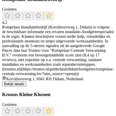
Gesloten
4.2
Rompelaar Installatiebedrijf (Kerckhoveweg 1, Didam) is volgens
de beschikbare informatie een ervaren installatie-/loodgieterspecialist
in de regio. Klanten beschrijven vooral snelle hulp, vriendelijke en
professionele monteurs en netjes uitgevoerde werkzaamheden. In
aanvulling op de 5-sterren signalen uit de aangeleverde Google
Places data laat Trustoo voor “Rompelaar Centrale Verwarming
B.V.” eveneens een bovengemiddelde score zien (8,4 op 17
reviews), met expertise op o.a. centrale verwarming, sanitaire
installaties en werkzaamheden zoals reparatie/ontstoppen.
([trustoo.nl](https://trustoo.nl/gelderland/didam/loodgieter/rompelaar-
centrale-verwarming-bv/?utm_source=openai))
Kerckhoveweg 1, 6941 RH Didam, Nederland
Bekijk details
Kroons Kleine Klussen
Gesloten