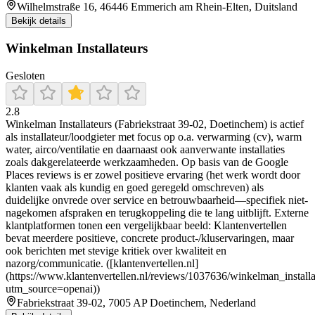
Wilhelmstraße 16, 46446 Emmerich am Rhein-Elten, Duitsland
Bekijk details
Winkelman Installateurs
Gesloten
2.8
Winkelman Installateurs (Fabriekstraat 39-02, Doetinchem) is actief
als installateur/loodgieter met focus op o.a. verwarming (cv), warm
water, airco/ventilatie en daarnaast ook aanverwante installaties
zoals dakgerelateerde werkzaamheden. Op basis van de Google
Places reviews is er zowel positieve ervaring (het werk wordt door
klanten vaak als kundig en goed geregeld omschreven) als
duidelijke onvrede over service en betrouwbaarheid—specifiek niet-
nagekomen afspraken en terugkoppeling die te lang uitblijft. Externe
klantplatformen tonen een vergelijkbaar beeld: Klantenvertellen
bevat meerdere positieve, concrete product-/kluservaringen, maar
ook berichten met stevige kritiek over kwaliteit en
nazorg/communicatie. ([klantenvertellen.nl]
(https://www.klantenvertellen.nl/reviews/1037636/winkelman_installa
utm_source=openai))
Fabriekstraat 39-02, 7005 AP Doetinchem, Nederland