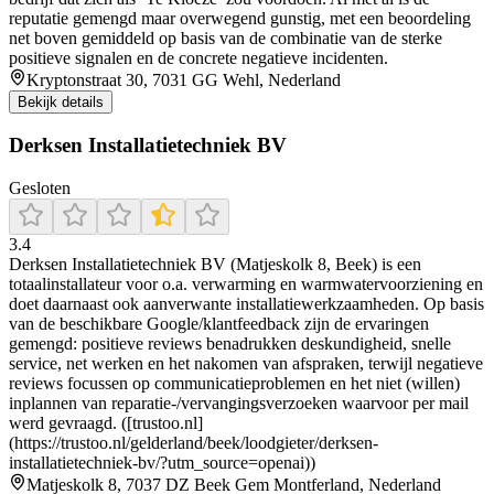
reputatie gemengd maar overwegend gunstig, met een beoordeling
net boven gemiddeld op basis van de combinatie van de sterke
positieve signalen en de concrete negatieve incidenten.
Kryptonstraat 30, 7031 GG Wehl, Nederland
Bekijk details
Derksen Installatietechniek BV
Gesloten
3.4
Derksen Installatietechniek BV (Matjeskolk 8, Beek) is een
totaalinstallateur voor o.a. verwarming en warmwatervoorziening en
doet daarnaast ook aanverwante installatiewerkzaamheden. Op basis
van de beschikbare Google/klantfeedback zijn de ervaringen
gemengd: positieve reviews benadrukken deskundigheid, snelle
service, net werken en het nakomen van afspraken, terwijl negatieve
reviews focussen op communicatieproblemen en het niet (willen)
inplannen van reparatie-/vervangingsverzoeken waarvoor per mail
werd gevraagd. ([trustoo.nl]
(https://trustoo.nl/gelderland/beek/loodgieter/derksen-
installatietechniek-bv/?utm_source=openai))
Matjeskolk 8, 7037 DZ Beek Gem Montferland, Nederland