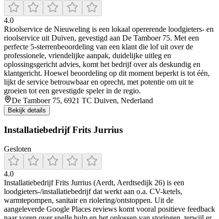
4.0
Rioolservice de Nieuweling is een lokaal opererende loodgieters- en
rioolservice uit Duiven, gevestigd aan De Tamboer 75. Met een
perfecte 5‑sterrenbeoordeling van een klant die lof uit over de
professionele, vriendelijke aanpak, duidelijke uitleg en
oplossingsgericht advies, komt het bedrijf over als deskundig en
klantgericht. Hoewel beoordeling op dit moment beperkt is tot één,
lijkt de service betrouwbaar en oprecht, met potentie om uit te
groeien tot een gevestigde speler in de regio.
De Tamboer 75, 6921 TC Duiven, Nederland
Bekijk details
Installatiebedrijf Frits Jurrius
Gesloten
4.0
Installatiebedrijf Frits Jurrius (Aerdt, Aerdtsedijk 26) is een
loodgieters-/installatiebedrijf dat werkt aan o.a. CV-ketels,
warmtepompen, sanitair en riolering/ontstoppen. Uit de
aangeleverde Google Places reviews komt vooral positieve feedback
naar voren over snelle hulp en het oplossen van storingen, terwijl er