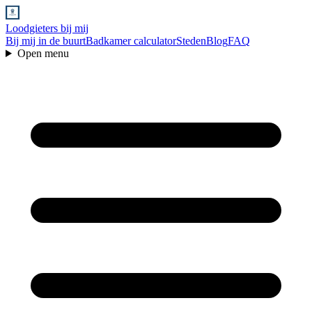
Loodgieters bij mij
Bij mij in de buurt
Badkamer calculator
Steden
Blog
FAQ
Open menu