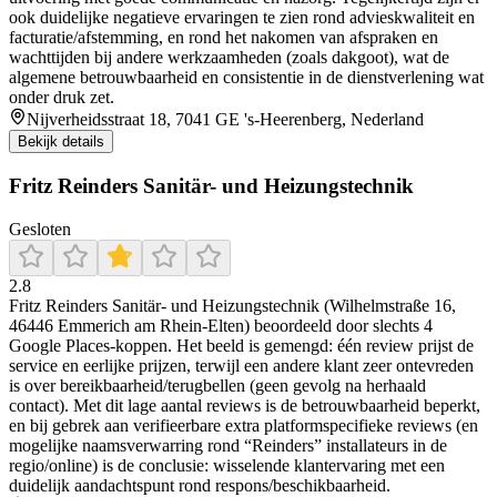
ook duidelijke negatieve ervaringen te zien rond advieskwaliteit en
facturatie/afstemming, en rond het nakomen van afspraken en
wachttijden bij andere werkzaamheden (zoals dakgoot), wat de
algemene betrouwbaarheid en consistentie in de dienstverlening wat
onder druk zet.
Nijverheidsstraat 18, 7041 GE 's-Heerenberg, Nederland
Bekijk details
Fritz Reinders Sanitär- und Heizungstechnik
Gesloten
2.8
Fritz Reinders Sanitär- und Heizungstechnik (Wilhelmstraße 16,
46446 Emmerich am Rhein-Elten) beoordeeld door slechts 4
Google Places-koppen. Het beeld is gemengd: één review prijst de
service en eerlijke prijzen, terwijl een andere klant zeer ontevreden
is over bereikbaarheid/terugbellen (geen gevolg na herhaald
contact). Met dit lage aantal reviews is de betrouwbaarheid beperkt,
en bij gebrek aan verifieerbare extra platformspecifieke reviews (en
mogelijke naamsverwarring rond “Reinders” installateurs in de
regio/online) is de conclusie: wisselende klantervaring met een
duidelijk aandachtspunt rond respons/beschikbaarheid.