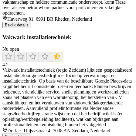
vakmanschap en heldere communicatie onderstreept, komt Tieze
over als een betrouwbare partner voor particuliere en zakelijke
opdrachten.
Haverweg 81, 6991 BR Rheden, Nederland
Bekijk details
Vakwark installatietechniek
Nu open
4.5
Vakwark installatietechniek (regio Zeddam) lijkt een gespecialiseerd
installatie-/loodgietersbedrijf met focus op verwarmings- en
installatietechniek. Op basis van de beschikbare Google Places-data
krijgt het bedrijf consistente 5-sterren feedback: klanten beschrijven
helpende, vriendelijke service, snelle planning en werkzaamheden
zoals het plaatsen van een warmtepomp, het herstellen van CV-
aansluitingen en het vernieuwen van zinkwerk/dakgerelateerde
onderdelen. Aanvullend profielinformatie via Nederlandse
stage-/leerbedrijfregistratie wijst erop dat het bedrijf actief is (en
opleiding/werkbegeleiding faciliteert), wat kan bijdragen aan
professionaliteit en kennisdeling binnen het vakgebied.
Dr. Jac. Thijssestraat 4, 7038 AN Zeddam, Nederland