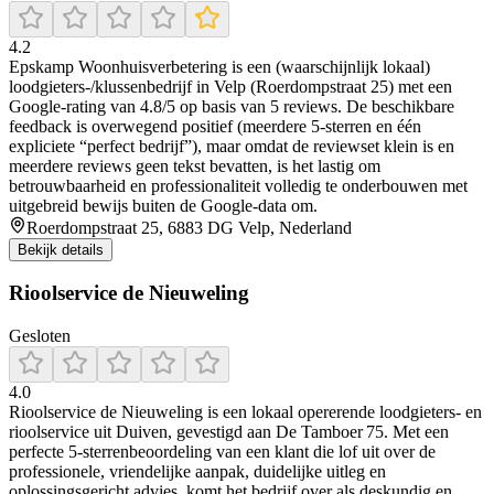
4.2
Epskamp Woonhuisverbetering is een (waarschijnlijk lokaal)
loodgieters-/klussenbedrijf in Velp (Roerdompstraat 25) met een
Google-rating van 4.8/5 op basis van 5 reviews. De beschikbare
feedback is overwegend positief (meerdere 5-sterren en één
expliciete “perfect bedrijf”), maar omdat de reviewset klein is en
meerdere reviews geen tekst bevatten, is het lastig om
betrouwbaarheid en professionaliteit volledig te onderbouwen met
uitgebreid bewijs buiten de Google-data om.
Roerdompstraat 25, 6883 DG Velp, Nederland
Bekijk details
Rioolservice de Nieuweling
Gesloten
4.0
Rioolservice de Nieuweling is een lokaal opererende loodgieters- en
rioolservice uit Duiven, gevestigd aan De Tamboer 75. Met een
perfecte 5‑sterrenbeoordeling van een klant die lof uit over de
professionele, vriendelijke aanpak, duidelijke uitleg en
oplossingsgericht advies, komt het bedrijf over als deskundig en