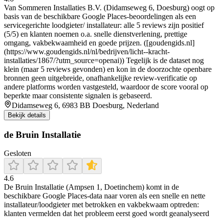
Van Sommeren Installaties B.V. (Didamseweg 6, Doesburg) oogt op
basis van de beschikbare Google Places-beoordelingen als een
servicegerichte loodgieter/ installateur: alle 5 reviews zijn positief
(5/5) en klanten noemen o.a. snelle dienstverlening, prettige
omgang, vakbekwaamheid en goede prijzen. ([goudengids.nl]
(https://www.goudengids.nl/nl/bedrijven/licht--kracht-
installaties/1867/?utm_source=openai)) Tegelijk is de dataset nog
klein (maar 5 reviews gevonden) en kon in de doorzochte openbare
bronnen geen uitgebreide, onafhankelijke review-verificatie op
andere platforms worden vastgesteld, waardoor de score vooral op
beperkte maar consistente signalen is gebaseerd.
Didamseweg 6, 6983 BB Doesburg, Nederland
Bekijk details
de Bruin Installatie
Gesloten
4.6
De Bruin Installatie (Ampsen 1, Doetinchem) komt in de
beschikbare Google Places-data naar voren als een snelle en nette
installateur/loodgieter met betrokken en vakbekwaam optreden:
klanten vermelden dat het probleem eerst goed wordt geanalyseerd