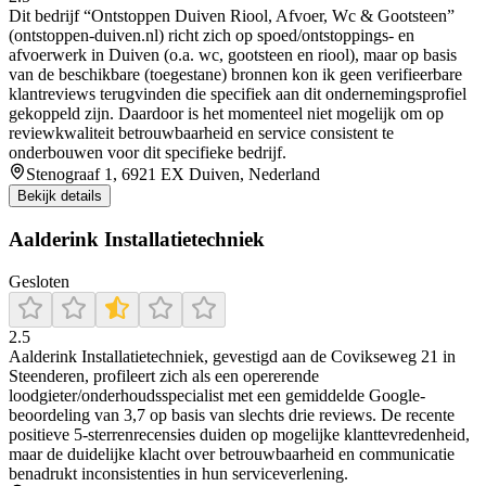
Dit bedrijf “Ontstoppen Duiven Riool, Afvoer, Wc & Gootsteen”
(ontstoppen-duiven.nl) richt zich op spoed/ontstoppings- en
afvoerwerk in Duiven (o.a. wc, gootsteen en riool), maar op basis
van de beschikbare (toegestane) bronnen kon ik geen verifieerbare
klantreviews terugvinden die specifiek aan dit ondernemingsprofiel
gekoppeld zijn. Daardoor is het momenteel niet mogelijk om op
reviewkwaliteit betrouwbaarheid en service consistent te
onderbouwen voor dit specifieke bedrijf.
Stenograaf 1, 6921 EX Duiven, Nederland
Bekijk details
Aalderink Installatietechniek
Gesloten
2.5
Aalderink Installatietechniek, gevestigd aan de Covikseweg 21 in
Steenderen, profileert zich als een opererende
loodgieter/onderhoudsspecialist met een gemiddelde Google-
beoordeling van 3,7 op basis van slechts drie reviews. De recente
positieve 5-sterrenrecensies duiden op mogelijke klanttevredenheid,
maar de duidelijke klacht over betrouwbaarheid en communicatie
benadrukt inconsistenties in hun serviceverlening.