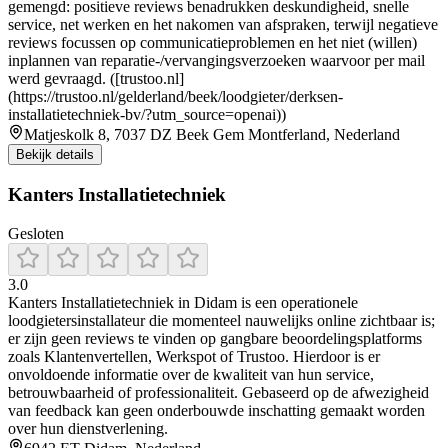
gemengd: positieve reviews benadrukken deskundigheid, snelle
service, net werken en het nakomen van afspraken, terwijl negatieve
reviews focussen op communicatieproblemen en het niet (willen)
inplannen van reparatie-/vervangingsverzoeken waarvoor per mail
werd gevraagd. ([trustoo.nl]
(https://trustoo.nl/gelderland/beek/loodgieter/derksen-
installatietechniek-bv/?utm_source=openai))
Matjeskolk 8, 7037 DZ Beek Gem Montferland, Nederland
Bekijk details
Kanters Installatietechniek
Gesloten
3.0
Kanters Installatietechniek in Didam is een operationele
loodgietersinstallateur die momenteel nauwelijks online zichtbaar is;
er zijn geen reviews te vinden op gangbare beoordelingsplatforms
zoals Klantenvertellen, Werkspot of Trustoo. Hierdoor is er
onvoldoende informatie over de kwaliteit van hun service,
betrouwbaarheid of professionaliteit. Gebaseerd op de afwezigheid
van feedback kan geen onderbouwde inschatting gemaakt worden
over hun dienstverlening.