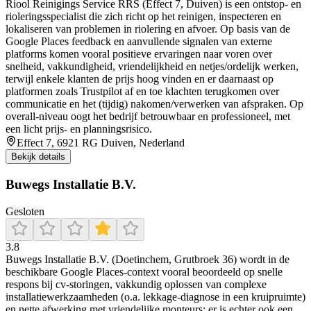
Riool Reinigings Service RRS (Effect 7, Duiven) is een ontstop- en
rioleringsspecialist die zich richt op het reinigen, inspecteren en
lokaliseren van problemen in riolering en afvoer. Op basis van de
Google Places feedback en aanvullende signalen van externe
platforms komen vooral positieve ervaringen naar voren over
snelheid, vakkundigheid, vriendelijkheid en netjes/ordelijk werken,
terwijl enkele klanten de prijs hoog vinden en er daarnaast op
platformen zoals Trustpilot af en toe klachten terugkomen over
communicatie en het (tijdig) nakomen/verwerken van afspraken. Op
overall-niveau oogt het bedrijf betrouwbaar en professioneel, met
een licht prijs- en planningsrisico.
Effect 7, 6921 RG Duiven, Nederland
Bekijk details
Buwegs Installatie B.V.
Gesloten
3.8
Buwegs Installatie B.V. (Doetinchem, Grutbroek 36) wordt in de
beschikbare Google Places-context vooral beoordeeld op snelle
respons bij cv-storingen, vakkundig oplossen van complexe
installatiewerkzaamheden (o.a. lekkage-diagnose in een kruipruimte)
en nette afwerking met vriendelijke monteurs; er is echter ook een