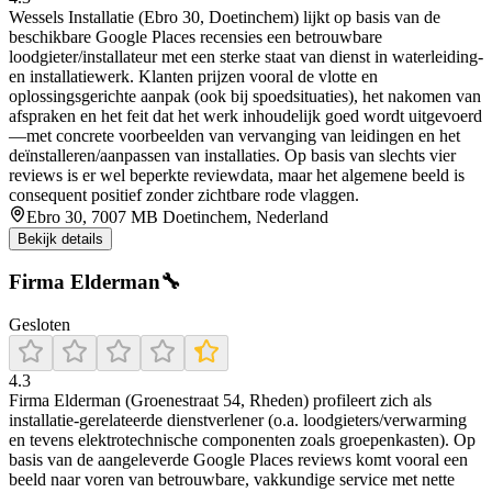
Wessels Installatie (Ebro 30, Doetinchem) lijkt op basis van de
beschikbare Google Places recensies een betrouwbare
loodgieter/installateur met een sterke staat van dienst in waterleiding-
en installatiewerk. Klanten prijzen vooral de vlotte en
oplossingsgerichte aanpak (ook bij spoedsituaties), het nakomen van
afspraken en het feit dat het werk inhoudelijk goed wordt uitgevoerd
—met concrete voorbeelden van vervanging van leidingen en het
deïnstalleren/aanpassen van installaties. Op basis van slechts vier
reviews is er wel beperkte reviewdata, maar het algemene beeld is
consequent positief zonder zichtbare rode vlaggen.
Ebro 30, 7007 MB Doetinchem, Nederland
Bekijk details
Firma Elderman🔧
Gesloten
4.3
Firma Elderman (Groenestraat 54, Rheden) profileert zich als
installatie-gerelateerde dienstverlener (o.a. loodgieters/verwarming
en tevens elektrotechnische componenten zoals groepenkasten). Op
basis van de aangeleverde Google Places reviews komt vooral een
beeld naar voren van betrouwbare, vakkundige service met nette