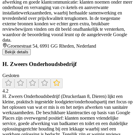
afwerking en goede klantcommunicatie: klanten noemen onder meer
onderhoud en vervanging van cv-ketels en aanverwante
installatiewerkzaamheden, waarbij herhaalde samenwerking en
tevredenheid over prijs/kwaliteit terugkomen. In de toegestane
externe bronnen konden we echter geen extra, bruikbare
reviewbewijzen vinden om dit beeld onafhankelijk te versterken,
waardoor de beoordeling vooral leunt op de aangeleverde Google
data.
Groenestraat 54, 6991 GG Rheden, Nederland
Bekijk details
H. Zweers Onderhoudsbedrijf
Gesloten
4.2
H. Zweers Onderhoudsbedrijf (Druckerlaan 8, Dieren) lijkt een
kleine, praktisch ingestelde loodgieter/onderhoudspartij met focus op
het oplossen van wat er mis is en het netjes afwerken van sanitaire
werkzaamheden. De beschikbare klantreacties op basis van Google
Places zijn overwegend positief: klanten noemen vriendelijke
service, goede afwerking van badkamer en toilet en een duidelijke
oplossingsgerichte houding bij een lekkage waarbij snel een
werkbare oplossing is bedacht. Tegelijk zijn er weinig reviews