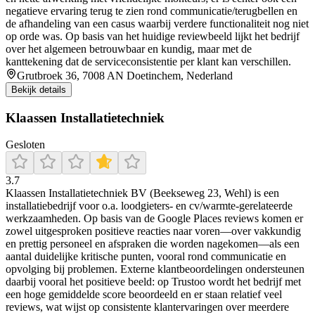
negatieve ervaring terug te zien rond communicatie/terugbellen en
de afhandeling van een casus waarbij verdere functionaliteit nog niet
op orde was. Op basis van het huidige reviewbeeld lijkt het bedrijf
over het algemeen betrouwbaar en kundig, maar met de
kanttekening dat de serviceconsistentie per klant kan verschillen.
Grutbroek 36, 7008 AN Doetinchem, Nederland
Bekijk details
Klaassen Installatietechniek
Gesloten
3.7
Klaassen Installatietechniek BV (Beekseweg 23, Wehl) is een
installatiebedrijf voor o.a. loodgieters- en cv/warmte-gerelateerde
werkzaamheden. Op basis van de Google Places reviews komen er
zowel uitgesproken positieve reacties naar voren—over vakkundig
en prettig personeel en afspraken die worden nagekomen—als een
aantal duidelijke kritische punten, vooral rond communicatie en
opvolging bij problemen. Externe klantbeoordelingen ondersteunen
daarbij vooral het positieve beeld: op Trustoo wordt het bedrijf met
een hoge gemiddelde score beoordeeld en er staan relatief veel
reviews, wat wijst op consistente klantervaringen over meerdere