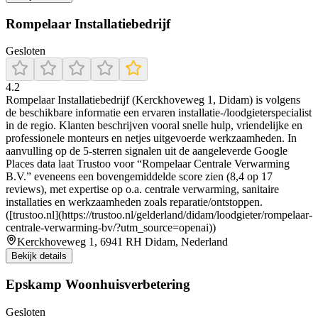
Rompelaar Installatiebedrijf
Gesloten
4.2
Rompelaar Installatiebedrijf (Kerckhoveweg 1, Didam) is volgens
de beschikbare informatie een ervaren installatie-/loodgieterspecialist
in de regio. Klanten beschrijven vooral snelle hulp, vriendelijke en
professionele monteurs en netjes uitgevoerde werkzaamheden. In
aanvulling op de 5-sterren signalen uit de aangeleverde Google
Places data laat Trustoo voor “Rompelaar Centrale Verwarming
B.V.” eveneens een bovengemiddelde score zien (8,4 op 17
reviews), met expertise op o.a. centrale verwarming, sanitaire
installaties en werkzaamheden zoals reparatie/ontstoppen.
([trustoo.nl](https://trustoo.nl/gelderland/didam/loodgieter/rompelaar-
centrale-verwarming-bv/?utm_source=openai))
Kerckhoveweg 1, 6941 RH Didam, Nederland
Bekijk details
Epskamp Woonhuisverbetering
Gesloten