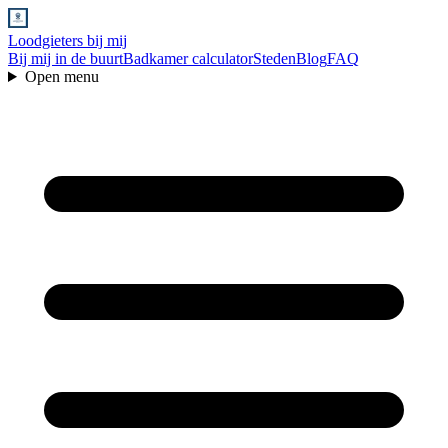
Loodgieters bij mij
Bij mij in de buurt
Badkamer calculator
Steden
Blog
FAQ
Open menu