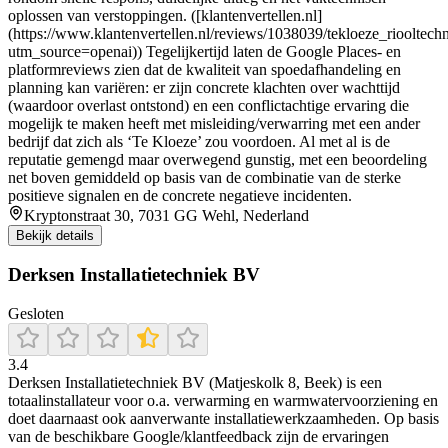
oplossen van verstoppingen. ([klantenvertellen.nl]
(https://www.klantenvertellen.nl/reviews/1038039/tekloeze_riooltech
utm_source=openai)) Tegelijkertijd laten de Google Places- en
platformreviews zien dat de kwaliteit van spoedafhandeling en
planning kan variëren: er zijn concrete klachten over wachttijd
(waardoor overlast ontstond) en een conflictachtige ervaring die
mogelijk te maken heeft met misleiding/verwarring met een ander
bedrijf dat zich als ‘Te Kloeze’ zou voordoen. Al met al is de
reputatie gemengd maar overwegend gunstig, met een beoordeling
net boven gemiddeld op basis van de combinatie van de sterke
positieve signalen en de concrete negatieve incidenten.
Kryptonstraat 30, 7031 GG Wehl, Nederland
Bekijk details
Derksen Installatietechniek BV
Gesloten
3.4
Derksen Installatietechniek BV (Matjeskolk 8, Beek) is een
totaalinstallateur voor o.a. verwarming en warmwatervoorziening en
doet daarnaast ook aanverwante installatiewerkzaamheden. Op basis
van de beschikbare Google/klantfeedback zijn de ervaringen