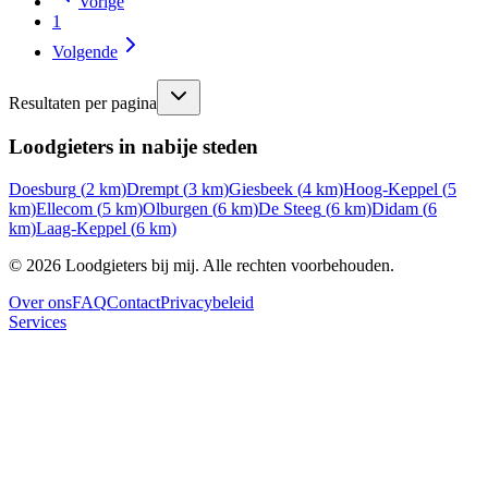
Vorige
1
Volgende
Resultaten per pagina
Loodgieters in nabije steden
Doesburg
(
2
km)
Drempt
(
3
km)
Giesbeek
(
4
km)
Hoog-Keppel
(
5
km)
Ellecom
(
5
km)
Olburgen
(
6
km)
De Steeg
(
6
km)
Didam
(
6
km)
Laag-Keppel
(
6
km)
©
2026
Loodgieters bij mij. Alle rechten voorbehouden.
Over ons
FAQ
Contact
Privacybeleid
Services