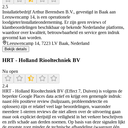
2.5
Installatiebedrijf Arthur Berendsen B.V., gevestigd in Baak aan
Leeuwencamp 14, is een operationele
loodgieter/installatieonderneming. Er zijn geen reviews of
klantbeoordelingen beschikbaar op bekende Nederlandse platforms,
waardoor over kwaliteit, betrouwbaarheid en service geen indruk
gevormd kan worden.
Leeuwencamp 14, 7223 LV Baak, Nederland
Bekijk details
HRT - Holland Riooltechniek BV
Nu open
2.4
HRT - Holland Riooltechniek BV (Effect 7, Duiven) is volgens de
beperkte Google Places data actief en krijgt een gemengde indruk:
naast één positieve review (hulpzaam, probleemdetectie en
oplossen) zijn er relatief veel lage beoordelingen, waaronder
meerdere 1-sterren reviews die niet alleen over de uitvoering gaan
maar ook expliciet derijstijl en veiligheid in het verkeer beschrijven
en zelfs schade aan derden noemen. Op basis van deze signalen lijkt
de grootste zorg minder de technische afhandeling (waarover één