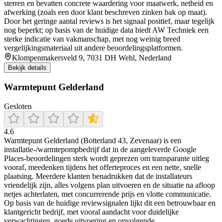
sterren en bevatten concrete waardering voor maatwerk, netheid en
afwerking (zoals een door klant beschreven zinken bak op maat).
Door het geringe aantal reviews is het signaal positief, maar tegelijk
nog beperkt; op basis van de huidige data biedt AW Techniek een
sterke indicatie van vakmanschap, met nog weinig breed
vergelijkingsmateriaal uit andere beoordelingsplatformen.
Klompenmakersveld 9, 7031 DH Wehl, Nederland
Bekijk details
Warmtepunt Gelderland
Gesloten
4.6
Warmtepunt Gelderland (Botterland 43, Zevenaar) is een
installatie-/warmtepompbedrijf dat in de aangeleverde Google
Places-beoordelingen sterk wordt geprezen om transparante uitleg
vooraf, meedenken tijdens het offerteproces en een nette, snelle
plaatsing. Meerdere klanten benadrukken dat de installateurs
vriendelijk zijn, alles volgens plan uitvoeren en de situatie na afloop
netjes achterlaten, met concurrerende prijs en vlotte communicatie.
Op basis van de huidige reviewsignalen lijkt dit een betrouwbaar en
klantgericht bedrijf, met vooral aandacht voor duidelijke
verwachtingen, goede uitvoering en opvolgende