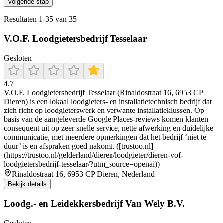
Volgende stap
Resultaten
1
-
35
van
35
V.O.F. Loodgietersbedrijf Tesselaar
Gesloten
4.7
V.O.F. Loodgietersbedrijf Tesselaar (Rinaldostraat 16, 6953 CP
Dieren) is een lokaal loodgieters- en installatietechnisch bedrijf dat
zich richt op loodgieterswerk en verwante installatieklussen. Op
basis van de aangeleverde Google Places-reviews komen klanten
consequent uit op zeer snelle service, nette afwerking en duidelijke
communicatie, met meerdere opmerkingen dat het bedrijf ‘niet te
duur’ is en afspraken goed nakomt. ([trustoo.nl]
(https://trustoo.nl/gelderland/dieren/loodgieter/dieren-vof-
loodgietersbedrijf-tesselaar/?utm_source=openai))
Rinaldostraat 16, 6953 CP Dieren, Nederland
Bekijk details
Loodg.- en Leidekkersbedrijf Van Wely B.V.
Gesloten