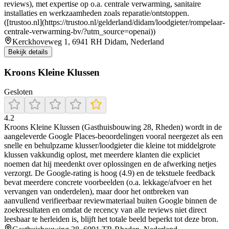
reviews), met expertise op o.a. centrale verwarming, sanitaire
installaties en werkzaamheden zoals reparatie/ontstoppen.
([trustoo.nl](https://trustoo.nl/gelderland/didam/loodgieter/rompelaar-
centrale-verwarming-bv/?utm_source=openai))
Kerckhoveweg 1, 6941 RH Didam, Nederland
Bekijk details
Kroons Kleine Klussen
Gesloten
4.2
Kroons Kleine Klussen (Gasthuisbouwing 28, Rheden) wordt in de
aangeleverde Google Places-beoordelingen vooral neergezet als een
snelle en behulpzame klusser/loodgieter die kleine tot middelgrote
klussen vakkundig oplost, met meerdere klanten die expliciet
noemen dat hij meedenkt over oplossingen en de afwerking netjes
verzorgt. De Google-rating is hoog (4.9) en de tekstuele feedback
bevat meerdere concrete voorbeelden (o.a. lekkage/afvoer en het
vervangen van onderdelen), maar door het ontbreken van
aanvullend verifieerbaar reviewmateriaal buiten Google binnen de
zoekresultaten en omdat de recency van alle reviews niet direct
leesbaar te herleiden is, blijft het totale beeld beperkt tot deze bron.