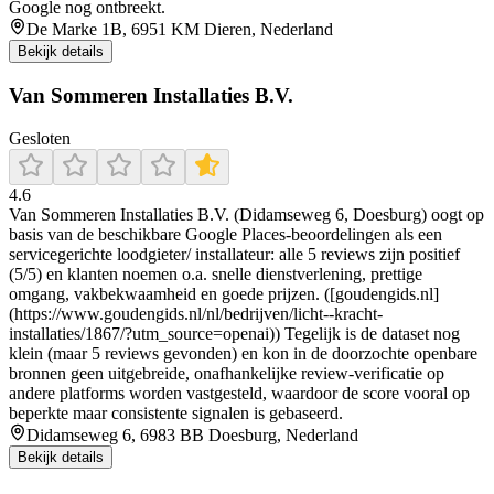
Google nog ontbreekt.
De Marke 1B, 6951 KM Dieren, Nederland
Bekijk details
Van Sommeren Installaties B.V.
Gesloten
4.6
Van Sommeren Installaties B.V. (Didamseweg 6, Doesburg) oogt op
basis van de beschikbare Google Places-beoordelingen als een
servicegerichte loodgieter/ installateur: alle 5 reviews zijn positief
(5/5) en klanten noemen o.a. snelle dienstverlening, prettige
omgang, vakbekwaamheid en goede prijzen. ([goudengids.nl]
(https://www.goudengids.nl/nl/bedrijven/licht--kracht-
installaties/1867/?utm_source=openai)) Tegelijk is de dataset nog
klein (maar 5 reviews gevonden) en kon in de doorzochte openbare
bronnen geen uitgebreide, onafhankelijke review-verificatie op
andere platforms worden vastgesteld, waardoor de score vooral op
beperkte maar consistente signalen is gebaseerd.
Didamseweg 6, 6983 BB Doesburg, Nederland
Bekijk details