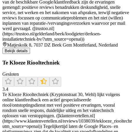
van de beschikbare Google/klantfeedback zijn de ervaringen
gemengd: positieve reviews benadrukken deskundigheid, snelle
service, net werken en het nakomen van afspraken, terwijl negatieve
reviews focussen op communicatieproblemen en het niet (willen)
inplannen van reparatie-/vervangingsverzoeken waarvoor per mail
werd gevraagd. ([trustoo.nl]
(https://trustoo.nl/gelderland/beek/loodgieter/derksen-
installatietechniek-bv/?utm_source=openai))
Matjeskolk 8, 7037 DZ Beek Gem Montferland, Nederland
Bekijk details
Te Kloeze Riooltechniek
Gesloten
3.4
Te Kloeze Riooltechniek (Kryptonstraat 30, Wehl) lijkt volgens
online klantfeedback een actief gespecialiseerde
riool/ontstoptingsdienst met veel positieve ervaringen, vooral
rondom snelle respons, duidelijke uitleg en het vaktechnisch
oplossen van verstoppingen. ([klantenvertellen.nl]
(https://www.klantenvertellen.nl/reviews/1038039/tekloeze_riooltech
utm_source=openai)) Tegelijkertijd laten de Google Places- en
platformreviews zien dat de kwaliteit van spoedafhandeling en