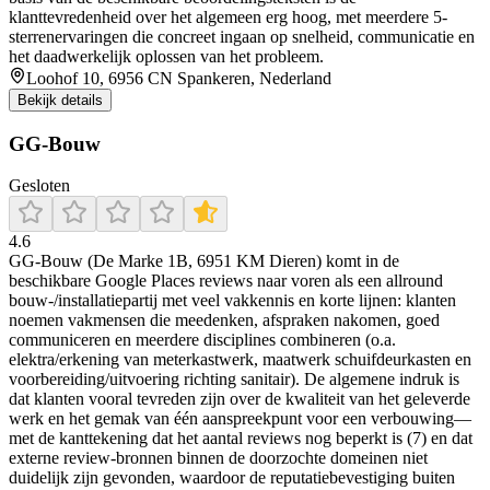
klanttevredenheid over het algemeen erg hoog, met meerdere 5-
sterrenervaringen die concreet ingaan op snelheid, communicatie en
het daadwerkelijk oplossen van het probleem.
Loohof 10, 6956 CN Spankeren, Nederland
Bekijk details
GG-Bouw
Gesloten
4.6
GG-Bouw (De Marke 1B, 6951 KM Dieren) komt in de
beschikbare Google Places reviews naar voren als een allround
bouw-/installatiepartij met veel vakkennis en korte lijnen: klanten
noemen vakmensen die meedenken, afspraken nakomen, goed
communiceren en meerdere disciplines combineren (o.a.
elektra/erkening van meterkastwerk, maatwerk schuifdeurkasten en
voorbereiding/uitvoering richting sanitair). De algemene indruk is
dat klanten vooral tevreden zijn over de kwaliteit van het geleverde
werk en het gemak van één aanspreekpunt voor een verbouwing—
met de kanttekening dat het aantal reviews nog beperkt is (7) en dat
externe review-bronnen binnen de doorzochte domeinen niet
duidelijk zijn gevonden, waardoor de reputatiebevestiging buiten