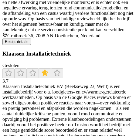
en nette afwerking met vriendelijke monteurs; er is echter ook een
negatieve ervaring terug te zien rond communicatie/terugbellen en
de afhandeling van een casus waarbij verdere functionaliteit nog niet
op orde was. Op basis van het huidige reviewbeeld lijkt het bedrijf
over het algemeen betrouwbaar en kundig, maar met de
kanttekening dat de serviceconsistentie per klant kan verschillen.
Grutbroek 36, 7008 AN Doetinchem, Nederland
Bekijk details
Klaassen Installatietechniek
Gesloten
3.7
Klaassen Installatietechniek BV (Beekseweg 23, Wehl) is een
installatiebedrijf voor o.a. loodgieters- en cv/warmte-gerelateerde
werkzaamheden. Op basis van de Google Places reviews komen er
zowel uitgesproken positieve reacties naar voren—over vakkundig
en prettig personeel en afspraken die worden nagekomen—als een
aantal duidelijke kritische punten, vooral rond communicatie en
opvolging bij problemen. Externe klantbeoordelingen ondersteunen
daarbij vooral het positieve beeld: op Trustoo wordt het bedrijf met
een hoge gemiddelde score beoordeeld en er staan relatief veel
reviews, wat wijst op consistente klantervaringen over meerdere