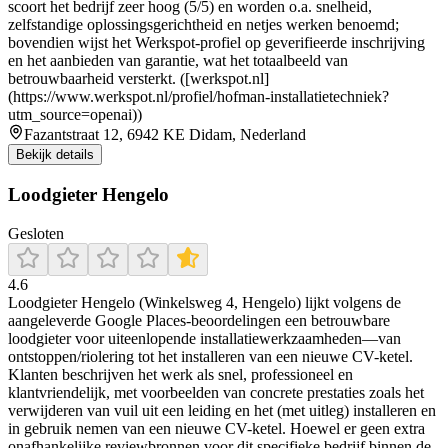
scoort het bedrijf zeer hoog (5/5) en worden o.a. snelheid,
zelfstandige oplossingsgerichtheid en netjes werken benoemd;
bovendien wijst het Werkspot-profiel op geverifieerde inschrijving
en het aanbieden van garantie, wat het totaalbeeld van
betrouwbaarheid versterkt. ([werkspot.nl]
(https://www.werkspot.nl/profiel/hofman-installatietechniek?
utm_source=openai))
Fazantstraat 12, 6942 KE Didam, Nederland
Bekijk details
Loodgieter Hengelo
Gesloten
4.6
Loodgieter Hengelo (Winkelsweg 4, Hengelo) lijkt volgens de
aangeleverde Google Places-beoordelingen een betrouwbare
loodgieter voor uiteenlopende installatiewerkzaamheden—van
ontstoppen/riolering tot het installeren van een nieuwe CV-ketel.
Klanten beschrijven het werk als snel, professioneel en
klantvriendelijk, met voorbeelden van concrete prestaties zoals het
verwijderen van vuil uit een leiding en het (met uitleg) installeren en
in gebruik nemen van een nieuwe CV-ketel. Hoewel er geen extra
onafhankelijke reviewbronnen voor dit specifieke bedrijf binnen de