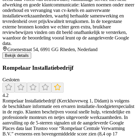
afwerking en goede klantcommunicatie: klanten noemen onder meer
onderhoud en vervanging van cv-ketels en aanverwante
installatiewerkzaamheden, waarbij herhaalde samenwerking en
tevredenheid over prijs/kwaliteit terugkomen. In de toegestane
externe bronnen konden we echter geen extra, bruikbare
reviewbewijzen vinden om dit beeld onafhankelijk te versterken,
waardoor de beoordeling vooral leunt op de aangeleverde Google
data.
Groenestraat 54, 6991 GG Rheden, Nederland
Bekijk details
Rompelaar Installatiebedrijf
Gesloten
4.2
Rompelaar Installatiebedrijf (Kerckhoveweg 1, Didam) is volgens
de beschikbare informatie een ervaren installatie-/loodgieterspecialist
in de regio. Klanten beschrijven vooral snelle hulp, vriendelijke en
professionele monteurs en netjes uitgevoerde werkzaamheden. In
aanvulling op de 5-sterren signalen uit de aangeleverde Google
Places data laat Trustoo voor “Rompelaar Centrale Verwarming
B.V.” eveneens een bovengemiddelde score zien (8,4 op 17