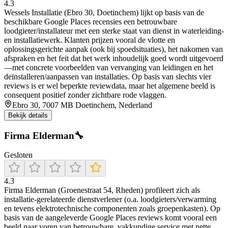
4.3
Wessels Installatie (Ebro 30, Doetinchem) lijkt op basis van de
beschikbare Google Places recensies een betrouwbare
loodgieter/installateur met een sterke staat van dienst in waterleiding-
en installatiewerk. Klanten prijzen vooral de vlotte en
oplossingsgerichte aanpak (ook bij spoedsituaties), het nakomen van
afspraken en het feit dat het werk inhoudelijk goed wordt uitgevoerd
—met concrete voorbeelden van vervanging van leidingen en het
deïnstalleren/aanpassen van installaties. Op basis van slechts vier
reviews is er wel beperkte reviewdata, maar het algemene beeld is
consequent positief zonder zichtbare rode vlaggen.
Ebro 30, 7007 MB Doetinchem, Nederland
Bekijk details
Firma Elderman🔧
Gesloten
4.3
Firma Elderman (Groenestraat 54, Rheden) profileert zich als
installatie-gerelateerde dienstverlener (o.a. loodgieters/verwarming
en tevens elektrotechnische componenten zoals groepenkasten). Op
basis van de aangeleverde Google Places reviews komt vooral een
beeld naar voren van betrouwbare, vakkundige service met nette