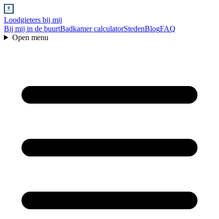
Loodgieters bij mij
Bij mij in de buurt
Badkamer calculator
Steden
Blog
FAQ
Open menu