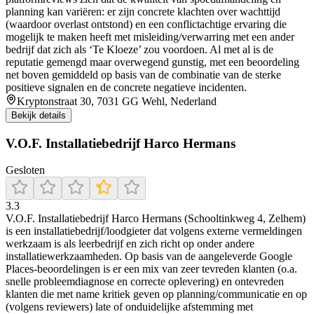
planning kan variëren: er zijn concrete klachten over wachttijd
(waardoor overlast ontstond) en een conflictachtige ervaring die
mogelijk te maken heeft met misleiding/verwarring met een ander
bedrijf dat zich als ‘Te Kloeze’ zou voordoen. Al met al is de
reputatie gemengd maar overwegend gunstig, met een beoordeling
net boven gemiddeld op basis van de combinatie van de sterke
positieve signalen en de concrete negatieve incidenten.
Kryptonstraat 30, 7031 GG Wehl, Nederland
Bekijk details
V.O.F. Installatiebedrijf Harco Hermans
Gesloten
3.3
V.O.F. Installatiebedrijf Harco Hermans (Schooltinkweg 4, Zelhem)
is een installatiebedrijf/loodgieter dat volgens externe vermeldingen
werkzaam is als leerbedrijf en zich richt op onder andere
installatiewerkzaamheden. Op basis van de aangeleverde Google
Places-beoordelingen is er een mix van zeer tevreden klanten (o.a.
snelle probleemdiagnose en correcte oplevering) en ontevreden
klanten die met name kritiek geven op planning/communicatie en op
(volgens reviewers) late of onduidelijke afstemming met