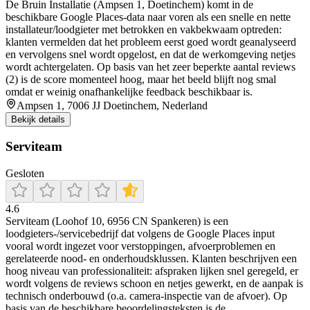
De Bruin Installatie (Ampsen 1, Doetinchem) komt in de
beschikbare Google Places-data naar voren als een snelle en nette
installateur/loodgieter met betrokken en vakbekwaam optreden:
klanten vermelden dat het probleem eerst goed wordt geanalyseerd
en vervolgens snel wordt opgelost, en dat de werkomgeving netjes
wordt achtergelaten. Op basis van het zeer beperkte aantal reviews
(2) is de score momenteel hoog, maar het beeld blijft nog smal
omdat er weinig onafhankelijke feedback beschikbaar is.
Ampsen 1, 7006 JJ Doetinchem, Nederland
Bekijk details
Serviteam
Gesloten
4.6
Serviteam (Loohof 10, 6956 CN Spankeren) is een
loodgieters-/servicebedrijf dat volgens de Google Places input
vooral wordt ingezet voor verstoppingen, afvoerproblemen en
gerelateerde nood- en onderhoudsklussen. Klanten beschrijven een
hoog niveau van professionaliteit: afspraken lijken snel geregeld, er
wordt volgens de reviews schoon en netjes gewerkt, en de aanpak is
technisch onderbouwd (o.a. camera-inspectie van de afvoer). Op
basis van de beschikbare beoordelingsteksten is de