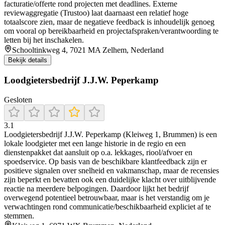
facturatie/offerte rond projecten met deadlines. Externe
reviewaggregatie (Trustoo) laat daarnaast een relatief hoge
totaalscore zien, maar de negatieve feedback is inhoudelijk genoeg
om vooral op bereikbaarheid en projectafspraken/verantwoording te
letten bij het inschakelen.
Schooltinkweg 4, 7021 MA Zelhem, Nederland
Bekijk details
Loodgietersbedrijf J.J.W. Peperkamp
Gesloten
3.1
Loodgietersbedrijf J.J.W. Peperkamp (Kleiweg 1, Brummen) is een
lokale loodgieter met een lange historie in de regio en een
dienstenpakket dat aansluit op o.a. lekkages, riool/afvoer en
spoedservice. Op basis van de beschikbare klantfeedback zijn er
positieve signalen over snelheid en vakmanschap, maar de recensies
zijn beperkt en bevatten ook een duidelijke klacht over uitblijvende
reactie na meerdere belpogingen. Daardoor lijkt het bedrijf
overwegend potentieel betrouwbaar, maar is het verstandig om je
verwachtingen rond communicatie/beschikbaarheid expliciet af te
stemmen.