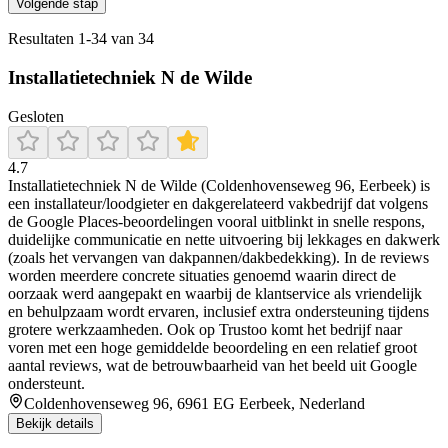
Volgende stap
Resultaten
1
-
34
van
34
Installatietechniek N de Wilde
Gesloten
4.7
Installatietechniek N de Wilde (Coldenhovenseweg 96, Eerbeek) is
een installateur/loodgieter en dakgerelateerd vakbedrijf dat volgens
de Google Places-beoordelingen vooral uitblinkt in snelle respons,
duidelijke communicatie en nette uitvoering bij lekkages en dakwerk
(zoals het vervangen van dakpannen/dakbedekking). In de reviews
worden meerdere concrete situaties genoemd waarin direct de
oorzaak werd aangepakt en waarbij de klantservice als vriendelijk
en behulpzaam wordt ervaren, inclusief extra ondersteuning tijdens
grotere werkzaamheden. Ook op Trustoo komt het bedrijf naar
voren met een hoge gemiddelde beoordeling en een relatief groot
aantal reviews, wat de betrouwbaarheid van het beeld uit Google
ondersteunt.
Coldenhovenseweg 96, 6961 EG Eerbeek, Nederland
Bekijk details