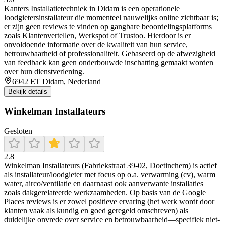
Kanters Installatietechniek in Didam is een operationele
loodgietersinstallateur die momenteel nauwelijks online zichtbaar is;
er zijn geen reviews te vinden op gangbare beoordelingsplatforms
zoals Klantenvertellen, Werkspot of Trustoo. Hierdoor is er
onvoldoende informatie over de kwaliteit van hun service,
betrouwbaarheid of professionaliteit. Gebaseerd op de afwezigheid
van feedback kan geen onderbouwde inschatting gemaakt worden
over hun dienstverlening.
6942 ET Didam, Nederland
Bekijk details
Winkelman Installateurs
Gesloten
2.8
Winkelman Installateurs (Fabriekstraat 39-02, Doetinchem) is actief
als installateur/loodgieter met focus op o.a. verwarming (cv), warm
water, airco/ventilatie en daarnaast ook aanverwante installaties
zoals dakgerelateerde werkzaamheden. Op basis van de Google
Places reviews is er zowel positieve ervaring (het werk wordt door
klanten vaak als kundig en goed geregeld omschreven) als
duidelijke onvrede over service en betrouwbaarheid—specifiek niet-