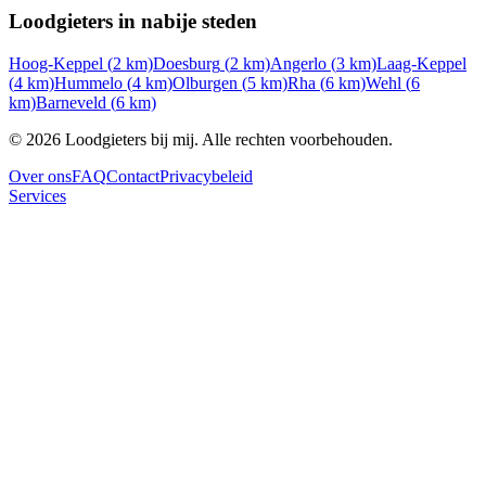
Loodgieters in nabije steden
Hoog-Keppel
(
2
km)
Doesburg
(
2
km)
Angerlo
(
3
km)
Laag-Keppel
(
4
km)
Hummelo
(
4
km)
Olburgen
(
5
km)
Rha
(
6
km)
Wehl
(
6
km)
Barneveld
(
6
km)
©
2026
Loodgieters bij mij. Alle rechten voorbehouden.
Over ons
FAQ
Contact
Privacybeleid
Services