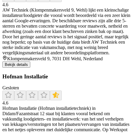
4.6
AW Techniek (Klompenmakersveld 9, Wehl) lijkt een kleinschalige
installateur/loodgieter die vooral wordt beoordeeld via een zeer klein
aantal Google-ervaringen. De beschikbare reviews zijn alle drie 5-
sterren en bevatten concrete waardering voor maatwerk, netheid en
afwerking (zoals een door klant beschreven zinken bak op maat).
Door het geringe aantal reviews is het signaal positief, maar tegelijk
nog beperkt; op basis van de huidige data biedt AW Techniek een
sterke indicatie van vakmanschap, met nog weinig breed
vergelijkingsmateriaal uit andere beoordelingsplatformen.
Klompenmakersveld 9, 7031 DH Wehl, Nederland
Bekijk details
Hofman Installatie
Gesloten
4.6
Hofman Installatie (Hofman installatietechniek) in
Didam/Fazantstraat 12 staat bij klanten vooral bekend om
vakkundig loodgieters- en installatiewerk: van het snel verhelpen
van lekkages/verstoringen tot het plaatsen/vervangen van installaties
en het netjes opleveren met duidelijke communicatie. Op Werkspot