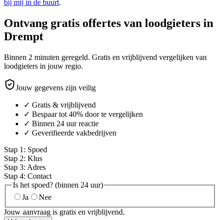
bij mij in de buurt
.
Ontvang gratis offertes van loodgieters in
Drempt
Binnen 2 minuten geregeld. Gratis en vrijblijvend vergelijken van
loodgieters in jouw regio.
Jouw gegevens zijn veilig
✓ Gratis & vrijblijvend
✓ Bespaar tot 40% door te vergelijken
✓ Binnen 24 uur reactie
✓ Geverifieerde vakbedrijven
Stap
1
:
Spoed
Stap
2
:
Klus
Stap
3
:
Adres
Stap
4
:
Contact
Is het spoed? (binnen 24 uur)
Ja
Nee
Jouw aanvraag is gratis en vrijblijvend.