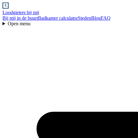
Loodgieters bij mij
Bij mij in de buurt
Badkamer calculator
Steden
Blog
FAQ
Open menu