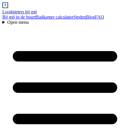
Loodgieters bij mij
Bij mij in de buurt
Badkamer calculator
Steden
Blog
FAQ
Open menu