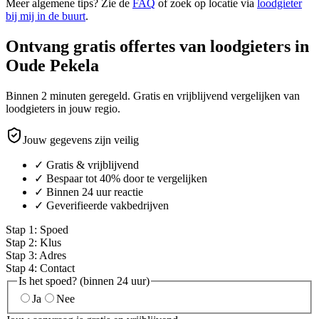
Meer algemene tips? Zie de
FAQ
of zoek op locatie via
loodgieter
bij mij in de buurt
.
Ontvang gratis offertes van loodgieters in
Oude Pekela
Binnen 2 minuten geregeld. Gratis en vrijblijvend vergelijken van
loodgieters in jouw regio.
Jouw gegevens zijn veilig
✓ Gratis & vrijblijvend
✓ Bespaar tot 40% door te vergelijken
✓ Binnen 24 uur reactie
✓ Geverifieerde vakbedrijven
Stap
1
:
Spoed
Stap
2
:
Klus
Stap
3
:
Adres
Stap
4
:
Contact
Is het spoed? (binnen 24 uur)
Ja
Nee