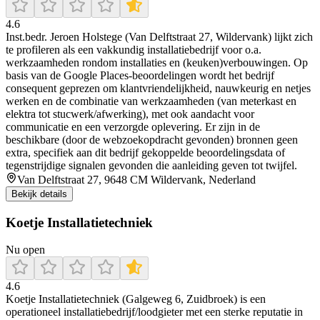
4.6
Inst.bedr. Jeroen Holstege (Van Delftstraat 27, Wildervank) lijkt zich
te profileren als een vakkundig installatiebedrijf voor o.a.
werkzaamheden rondom installaties en (keuken)verbouwingen. Op
basis van de Google Places-beoordelingen wordt het bedrijf
consequent geprezen om klantvriendelijkheid, nauwkeurig en netjes
werken en de combinatie van werkzaamheden (van meterkast en
elektra tot stucwerk/afwerking), met ook aandacht voor
communicatie en een verzorgde oplevering. Er zijn in de
beschikbare (door de webzoekopdracht gevonden) bronnen geen
extra, specifiek aan dit bedrijf gekoppelde beoordelingsdata of
tegenstrijdige signalen gevonden die aanleiding geven tot twijfel.
Van Delftstraat 27, 9648 CM Wildervank, Nederland
Bekijk details
Koetje Installatietechniek
Nu open
4.6
Koetje Installatietechniek (Galgeweg 6, Zuidbroek) is een
operationeel installatiebedrijf/loodgieter met een sterke reputatie in