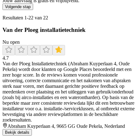
Jouw aanvraag is gratis en vrijblijvend.
Volgende stap
Resultaten
1
-
22
van
22
Van der Ploeg installatietechniek
Nu open
4.7
Van der Ploeg Installatietechniek (Abraham Kuyperlaan 4, Oude
Pekela) wordt door klanten op Google Places beoordeeld met een
zeer hoge score. In de reviews komen vooral professionele
uitvoering, correcte communicatie en het nakomen van afspraken
sterk naar voren, met daarnaast gerichte positieve feedback op
meedenken over plaatsing en het uitleggen van gebruik/onderhoud
(zoals bij airco-installaties en een waterontharder). Op basis van de
beperkte maar zeer consistente reviewdata lijkt dit een betrouwbare
installateur voor o.a. installatie-/serviceklussen, al ontbreekt externe
bevestiging via andere reviewplatformen in de beschikbare
zoekresultaten.
Abraham Kuyperlaan 4, 9665 GG Oude Pekela, Nederland
Bekijk details