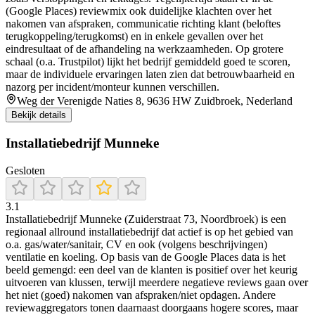
(Google Places) reviewmix ook duidelijke klachten over het
nakomen van afspraken, communicatie richting klant (beloftes
terugkoppeling/terugkomst) en in enkele gevallen over het
eindresultaat of de afhandeling na werkzaamheden. Op grotere
schaal (o.a. Trustpilot) lijkt het bedrijf gemiddeld goed te scoren,
maar de individuele ervaringen laten zien dat betrouwbaarheid en
nazorg per incident/monteur kunnen verschillen.
Weg der Verenigde Naties 8, 9636 HW Zuidbroek, Nederland
Bekijk details
Installatiebedrijf Munneke
Gesloten
3.1
Installatiebedrijf Munneke (Zuiderstraat 73, Noordbroek) is een
regionaal allround installatiebedrijf dat actief is op het gebied van
o.a. gas/water/sanitair, CV en ook (volgens beschrijvingen)
ventilatie en koeling. Op basis van de Google Places data is het
beeld gemengd: een deel van de klanten is positief over het keurig
uitvoeren van klussen, terwijl meerdere negatieve reviews gaan over
het niet (goed) nakomen van afspraken/niet opdagen. Andere
reviewaggregators tonen daarnaast doorgaans hogere scores, maar