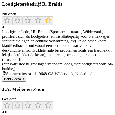
Loodgietersbedrijf R. Bralds
Nu open
4.1
Loodgietersbedrijf R. Bralds (Sportterreinstraat 1, Wildervank)
profileert zich als loodgieters- en installatiepartij voor o.a. lekkages,
sanitair/leidingen en centrale verwarming (cv). In de beschikbare
klantfeedback komt vooral een sterk beeld naar voren van
deskundige en zorgvuldige hulp bij problemen zoals een hardnekkig
lek (boiler/lekkende kraan), met prettig persoonlijk contact.
([trustoo.nl]
(https://trustoo.nl/groningen/veendam/loodgieter/loodgietersbedrijf-r-
bralds/))
Sportterreinstraat 1, 9648 CA Wildervank, Nederland
Bekijk details
J.A. Meijer en Zoon
Gesloten
4.0