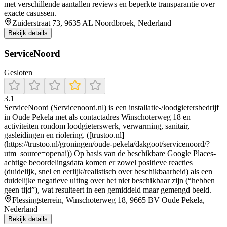
met verschillende aantallen reviews en beperkte transparantie over
exacte casussen.
Zuiderstraat 73, 9635 AL Noordbroek, Nederland
Bekijk details
ServiceNoord
Gesloten
3.1
ServiceNoord (Servicenoord.nl) is een installatie-/loodgietersbedrijf
in Oude Pekela met als contactadres Winschoterweg 18 en
activiteiten rondom loodgieterswerk, verwarming, sanitair,
gasleidingen en riolering. ([trustoo.nl]
(https://trustoo.nl/groningen/oude-pekela/dakgoot/servicenoord/?
utm_source=openai)) Op basis van de beschikbare Google Places-
achtige beoordelingsdata komen er zowel positieve reacties
(duidelijk, snel en eerlijk/realistisch over beschikbaarheid) als een
duidelijke negatieve uiting over het niet beschikbaar zijn (“hebben
geen tijd”), wat resulteert in een gemiddeld maar gemengd beeld.
Flessingsterrein, Winschoterweg 18, 9665 BV Oude Pekela,
Nederland
Bekijk details