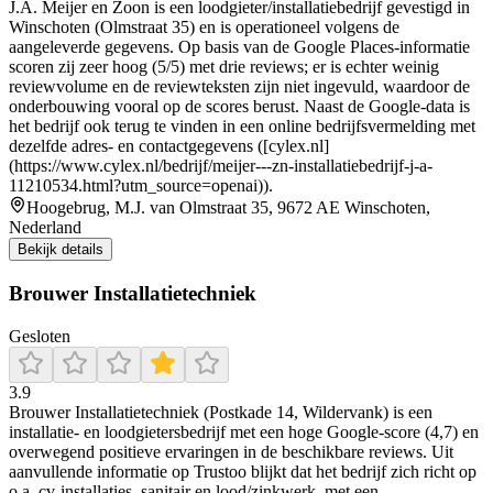
J.A. Meijer en Zoon is een loodgieter/installatiebedrijf gevestigd in
Winschoten (Olmstraat 35) en is operationeel volgens de
aangeleverde gegevens. Op basis van de Google Places-informatie
scoren zij zeer hoog (5/5) met drie reviews; er is echter weinig
reviewvolume en de reviewteksten zijn niet ingevuld, waardoor de
onderbouwing vooral op de scores berust. Naast de Google-data is
het bedrijf ook terug te vinden in een online bedrijfsvermelding met
dezelfde adres- en contactgegevens ([cylex.nl]
(https://www.cylex.nl/bedrijf/meijer---zn-installatiebedrijf-j-a-
11210534.html?utm_source=openai)).
Hoogebrug, M.J. van Olmstraat 35, 9672 AE Winschoten,
Nederland
Bekijk details
Brouwer Installatietechniek
Gesloten
3.9
Brouwer Installatietechniek (Postkade 14, Wildervank) is een
installatie- en loodgietersbedrijf met een hoge Google-score (4,7) en
overwegend positieve ervaringen in de beschikbare reviews. Uit
aanvullende informatie op Trustoo blijkt dat het bedrijf zich richt op
o.a. cv-installaties, sanitair en lood/zinkwerk, met een