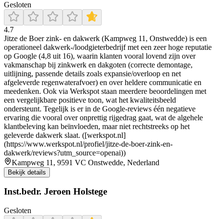
Gesloten
4.7
Jitze de Boer zink- en dakwerk (Kampweg 11, Onstwedde) is een
operationeel dakwerk-/loodgieterbedrijf met een zeer hoge reputatie
op Google (4,8 uit 16), waarin klanten vooral lovend zijn over
vakmanschap bij zinkwerk en dakgoten (correcte demontage,
uitlijning, passende details zoals expansie/overloop en net
afgeleverde regenwaterafvoer) en over heldere communicatie en
meedenken. Ook via Werkspot staan meerdere beoordelingen met
een vergelijkbare positieve toon, wat het kwaliteitsbeeld
ondersteunt. Tegelijk is er in de Google-reviews één negatieve
ervaring die vooral over onprettig rijgedrag gaat, wat de algehele
klantbeleving kan beïnvloeden, maar niet rechtstreeks op het
geleverde dakwerk slaat. ([werkspot.nl]
(https://www.werkspot.nl/profiel/jitze-de-boer-zink-en-
dakwerk/reviews?utm_source=openai))
Kampweg 11, 9591 VC Onstwedde, Nederland
Bekijk details
Inst.bedr. Jeroen Holstege
Gesloten