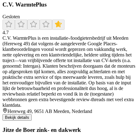
C.V. WarmtePlus
Gesloten
4.7
C.V. WarmtePlus is een installatie-/loodgietersbedrijf uit Meeden
(Hereweg 49) dat volgens de aangeleverde Google Places-
klantbeoordelingen vooral wordt geprezen om vakkundig werk,
nette oplevering en een klantvriendelijke, heldere uitleg tijdens het
traject—van vrijblijvende offerte tot installatie van CV-ketels (o.a.
genoemd: Intergas). Klanten beschrijven doorgaans dat de monteurs
op afgesproken tijd komen, alles zorgvuldig achterlaten en met
praktische extra service of tips meerwaarde leveren, zoals hulp bij
het eenvoudiger bijvullen van de installatie. Op basis van de input
lijkt de betrouwbaarheid en professionaliteit dus hoog, al is de
reviewbasis relatief beperkt en vond ik in de (toegestane)
webbronnen geen extra bevestigende review-threads met veel extra
klantdata.
Hereweg 49, 9651 AB Meeden, Nederland
Bekijk details
Jitze de Boer zink- en dakwerk