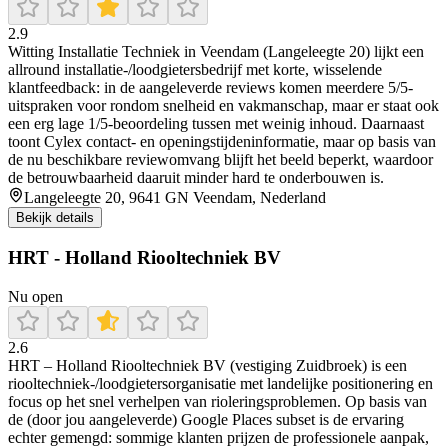
2.9
Witting Installatie Techniek in Veendam (Langeleegte 20) lijkt een
allround installatie-/loodgietersbedrijf met korte, wisselende
klantfeedback: in de aangeleverde reviews komen meerdere 5/5-
uitspraken voor rondom snelheid en vakmanschap, maar er staat ook
een erg lage 1/5-beoordeling tussen met weinig inhoud. Daarnaast
toont Cylex contact- en openingstijdeninformatie, maar op basis van
de nu beschikbare reviewomvang blijft het beeld beperkt, waardoor
de betrouwbaarheid daaruit minder hard te onderbouwen is.
Langeleegte 20, 9641 GN Veendam, Nederland
Bekijk details
HRT - Holland Riooltechniek BV
Nu open
2.6
HRT – Holland Riooltechniek BV (vestiging Zuidbroek) is een
riooltechniek-/loodgietersorganisatie met landelijke positionering en
focus op het snel verhelpen van rioleringsproblemen. Op basis van
de (door jou aangeleverde) Google Places subset is de ervaring
echter gemengd: sommige klanten prijzen de professionele aanpak,