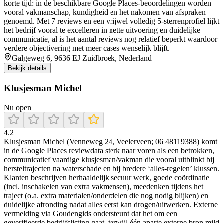
korte tijd: in de beschikbare Google Places-beoordelingen worden
vooral vakmanschap, kundigheid en het nakomen van afspraken
genoemd. Met 7 reviews en een vrijwel volledig 5-sterrenprofiel lijkt
het bedrijf vooral te excelleren in nette uitvoering en duidelijke
communicatie, al is het aantal reviews nog relatief beperkt waardoor
verdere objectivering met meer cases wenselijk blijft.
Galgeweg 6, 9636 EJ Zuidbroek, Nederland
Bekijk details
Klusjesman Michel
Nu open
4.2
Klusjesman Michel (Venneweg 24, Veelerveen; 06 48119388) komt
in de Google Places reviewdata sterk naar voren als een betrokken,
communicatief vaardige klusjesman/vakman die vooral uitblinkt bij
hersteltrajecten na waterschade en bij bredere ‘alles-regelen’ klussen.
Klanten beschrijven herhaaldelijk secuur werk, goede coördinatie
(incl. inschakelen van extra vakmensen), meedenken tijdens het
traject (o.a. extra materialen/onderdelen die nog nodig blijken) en
duidelijke afronding nadat alles eerst kan drogen/uitwerken. Externe
vermelding via Goudengids ondersteunt dat het om een
geverifieerde bedrijfslisting gaat, terwijl één aparte externe bron mild