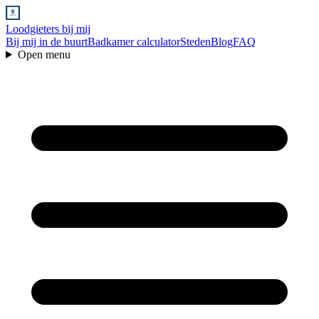
Loodgieters bij mij
Bij mij in de buurt
Badkamer calculator
Steden
Blog
FAQ
Open menu