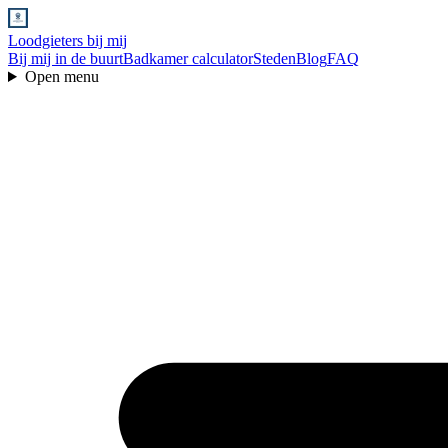
Loodgieters bij mij
Bij mij in de buurt
Badkamer calculator
Steden
Blog
FAQ
Open menu