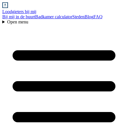
Loodgieters bij mij
Bij mij in de buurt
Badkamer calculator
Steden
Blog
FAQ
Open menu