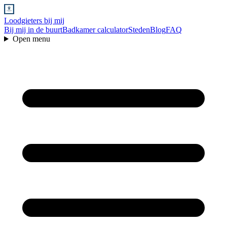
Loodgieters bij mij
Bij mij in de buurt
Badkamer calculator
Steden
Blog
FAQ
Open menu