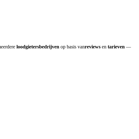
 meerdere
loodgietersbedrijven
op basis van
reviews
en
tarieven
—