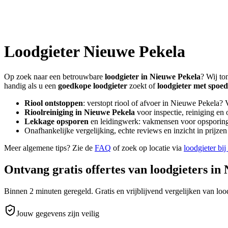
Loodgieter
Nieuwe Pekela
Op zoek naar een betrouwbare
loodgieter in
Nieuwe Pekela
? Wij to
handig als u een
goedkope loodgieter
zoekt of
loodgieter met spoed
Riool ontstoppen
: verstopt riool of afvoer in
Nieuwe Pekela
? 
Rioolreiniging in
Nieuwe Pekela
voor inspectie, reiniging en 
Lekkage opsporen
en leidingwerk: vakmensen voor opsporing 
Onafhankelijke vergelijking, echte reviews en inzicht in prijz
Meer algemene tips? Zie de
FAQ
of zoek op locatie via
loodgieter bij
Ontvang gratis offertes van loodgieters in
Binnen 2 minuten geregeld. Gratis en vrijblijvend vergelijken van lood
Jouw gegevens zijn veilig