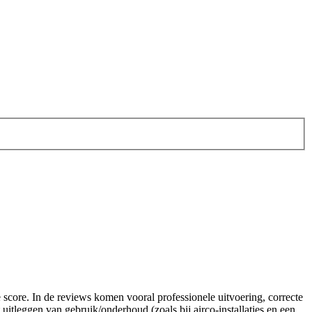
core. In de reviews komen vooral professionele uitvoering, correcte
itleggen van gebruik/onderhoud (zoals bij airco-installaties en een