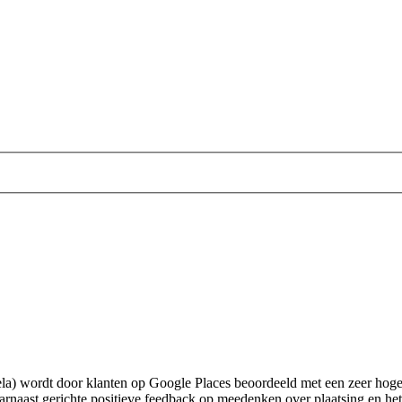
a) wordt door klanten op Google Places beoordeeld met een zeer hoge s
naast gerichte positieve feedback op meedenken over plaatsing en het u