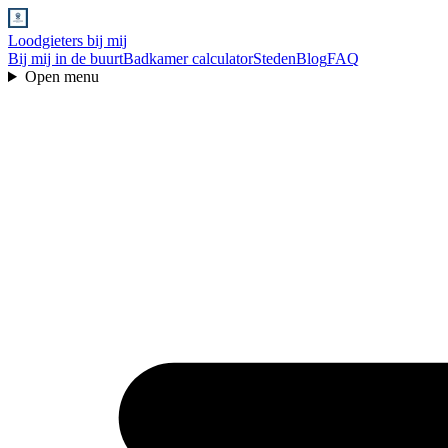
Loodgieters bij mij
Bij mij in de buurt
Badkamer calculator
Steden
Blog
FAQ
Open menu