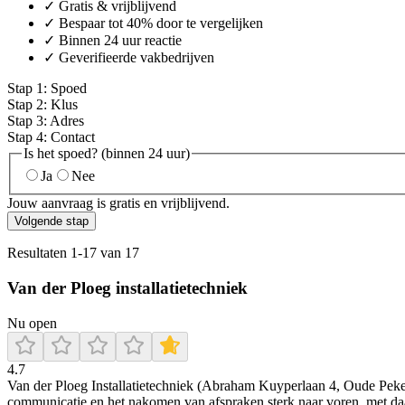
✓ Gratis & vrijblijvend
✓ Bespaar tot 40% door te vergelijken
✓ Binnen 24 uur reactie
✓ Geverifieerde vakbedrijven
Stap
1
:
Spoed
Stap
2
:
Klus
Stap
3
:
Adres
Stap
4
:
Contact
Is het spoed? (binnen 24 uur)
Ja
Nee
Jouw aanvraag is gratis en vrijblijvend.
Volgende stap
Resultaten
1
-
17
van
17
Van der Ploeg installatietechniek
Nu open
4.7
Van der Ploeg Installatietechniek (Abraham Kuyperlaan 4, Oude Pekel
communicatie en het nakomen van afspraken sterk naar voren, met daar