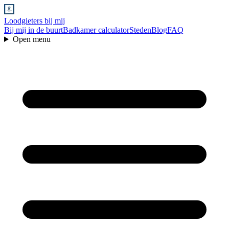
Loodgieters bij mij
Bij mij in de buurt
Badkamer calculator
Steden
Blog
FAQ
Open menu