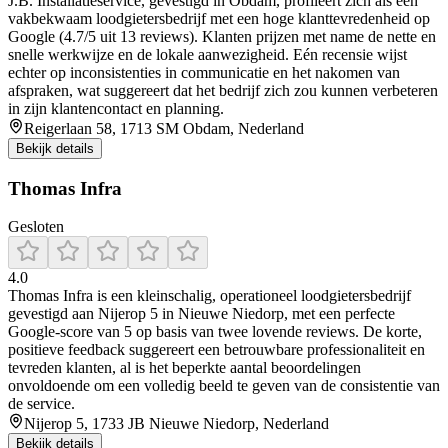
J.B. Installatieservice, gevestigd in Obdam, profileert zich als een
vakbekwaam loodgietersbedrijf met een hoge klanttevredenheid op
Google (4.7/5 uit 13 reviews). Klanten prijzen met name de nette en
snelle werkwijze en de lokale aanwezigheid. Eén recensie wijst
echter op inconsistenties in communicatie en het nakomen van
afspraken, wat suggereert dat het bedrijf zich zou kunnen verbeteren
in zijn klantencontact en planning.
Reigerlaan 58, 1713 SM Obdam, Nederland
Bekijk details
Thomas Infra
Gesloten
4.0
Thomas Infra is een kleinschalig, operationeel loodgietersbedrijf
gevestigd aan Nijerop 5 in Nieuwe Niedorp, met een perfecte
Google-score van 5 op basis van twee lovende reviews. De korte,
positieve feedback suggereert een betrouwbare professionaliteit en
tevreden klanten, al is het beperkte aantal beoordelingen
onvoldoende om een volledig beeld te geven van de consistentie van
de service.
Nijerop 5, 1733 JB Nieuwe Niedorp, Nederland
Bekijk details