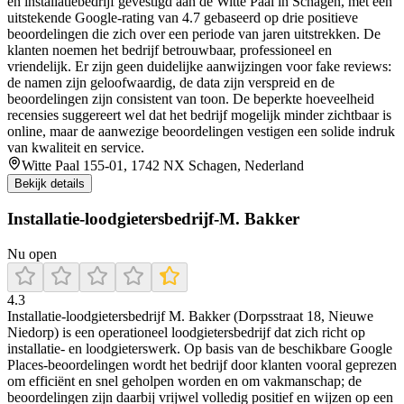
en installatiebedrijf gevestigd aan de Witte Paal in Schagen, met een
uitstekende Google-rating van 4.7 gebaseerd op drie positieve
beoordelingen die zich over een periode van jaren uitstrekken. De
klanten noemen het bedrijf betrouwbaar, professioneel en
vriendelijk. Er zijn geen duidelijke aanwijzingen voor fake reviews:
de namen zijn geloofwaardig, de data zijn verspreid en de
beoordelingen zijn consistent van toon. De beperkte hoeveelheid
recensies suggereert wel dat het bedrijf mogelijk minder zichtbaar is
online, maar de aanwezige beoordelingen vestigen een solide indruk
van kwaliteit en service.
Witte Paal 155-01, 1742 NX Schagen, Nederland
Bekijk details
Installatie-loodgietersbedrijf-M. Bakker
Nu open
4.3
Installatie-loodgietersbedrijf M. Bakker (Dorpsstraat 18, Nieuwe
Niedorp) is een operationeel loodgietersbedrijf dat zich richt op
installatie- en loodgieterswerk. Op basis van de beschikbare Google
Places-beoordelingen wordt het bedrijf door klanten vooral geprezen
om efficiënt en snel geholpen worden en om vakmanschap; de
beoordelingen zijn daarbij vrijwel volledig positief en wijzen op een