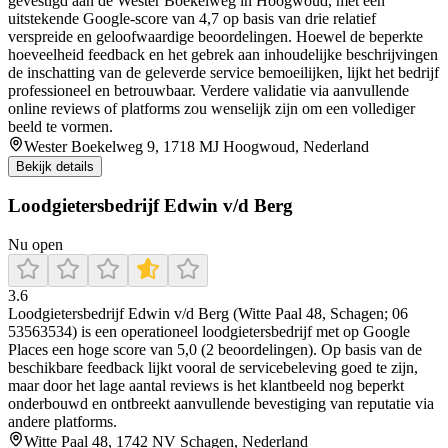
gevestigd aan de Wester Boekelweg in Hoogwoud, met een
uitstekende Google-score van 4,7 op basis van drie relatief
verspreide en geloofwaardige beoordelingen. Hoewel de beperkte
hoeveelheid feedback en het gebrek aan inhoudelijke beschrijvingen
de inschatting van de geleverde service bemoeilijken, lijkt het bedrijf
professioneel en betrouwbaar. Verdere validatie via aanvullende
online reviews of platforms zou wenselijk zijn om een vollediger
beeld te vormen.
Wester Boekelweg 9, 1718 MJ Hoogwoud, Nederland
Bekijk details
Loodgietersbedrijf Edwin v/d Berg
Nu open
3.6
Loodgietersbedrijf Edwin v/d Berg (Witte Paal 48, Schagen; 06
53563534) is een operationeel loodgietersbedrijf met op Google
Places een hoge score van 5,0 (2 beoordelingen). Op basis van de
beschikbare feedback lijkt vooral de servicebeleving goed te zijn,
maar door het lage aantal reviews is het klantbeeld nog beperkt
onderbouwd en ontbreekt aanvullende bevestiging van reputatie via
andere platforms.
Witte Paal 48, 1742 NV Schagen, Nederland