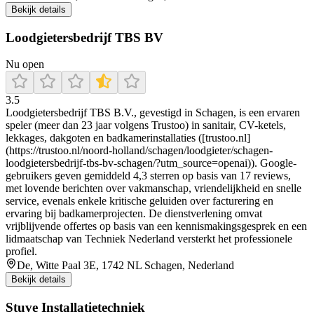
Bekijk details
Loodgietersbedrijf TBS BV
Nu open
3.5
Loodgietersbedrijf TBS B.V., gevestigd in Schagen, is een ervaren
speler (meer dan 23 jaar volgens Trustoo) in sanitair, CV-ketels,
lekkages, dakgoten en badkamerinstallaties ([trustoo.nl]
(https://trustoo.nl/noord-holland/schagen/loodgieter/schagen-
loodgietersbedrijf-tbs-bv-schagen/?utm_source=openai)). Google-
gebruikers geven gemiddeld 4,3 sterren op basis van 17 reviews,
met lovende berichten over vakmanschap, vriendelijkheid en snelle
service, evenals enkele kritische geluiden over facturering en
ervaring bij badkamerprojecten. De dienstverlening omvat
vrijblijvende offertes op basis van een kennismakingsgesprek en een
lidmaatschap van Techniek Nederland versterkt het professionele
profiel.
De, Witte Paal 3E, 1742 NL Schagen, Nederland
Bekijk details
Stuve Installatietechniek