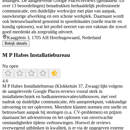
leidingen. De aangeleverde Google Places-reviews (gemiddeld 5,0
over 13 beoordelingen) benadrukken herhaaldelijk professionele
communicatie, een duidelijke werkwijze met plan van aanpak,
nauwkeurige afwerking en een schone werkplek. Daarnaast wordt
ook betrouwbaarheid genoemd in spoedsituaties (snelle reactie en
kundig oplossen), wat het profiel neerzet van een vakman die zowel
goed meedenkt als zorgvuldig uitvoert.
Kaagplein 3, 1705 AH Heerhugowaard, Nederland
Bekijk details
M P Habes Installatiebureau
Nu open
4.6
M P Habes Installatiebureau (Klokketuin 37, Zwaag) lijkt volgens
de aangeleverde Google Places-reviews vooral sterk in
installatietechniek en badkamerrenovaties/uitbouwen, met veel
nadruk op duidelijke communicatie, één aanspreekpunt, vakkundige
uitvoering en net opleveren. Meerdere klanten noemen een snelle en
betrouwbare aanpak bij storingen (o.a. CV-problemen) en prijzen
daarnaast het adviesniveau en het oplossen van onverwachte
omstandigheden tijdens verbouwingen. Hoewel de reviews
overwegend uitblinken in kwaliteit, is er via de opgegeven externe