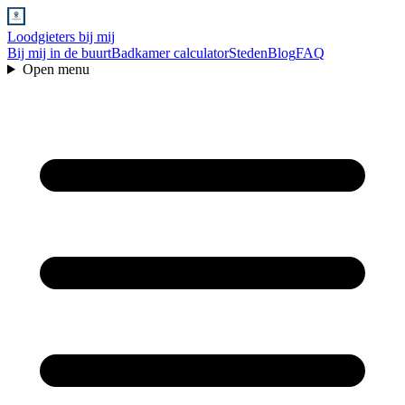
Loodgieters bij mij
Bij mij in de buurt
Badkamer calculator
Steden
Blog
FAQ
Open menu