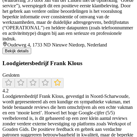
(waardering 5/5 door Jan van der Linden met de opmerking “Goede
service”), weerspiegelt dit een positieve eerste klantbeleving. Door
het gebrek aan verdere online beoordelingen is het vooralsnog
beperkte informatie over consistentie of omvang van de
werkzaamheden, maar de duidelijke adresgegevens, bedrijfsstatus
(“OPERATIONAL”) en heldere datapunten (zoals telefoonnummer
en activiteitstype) dragen bij aan een serieuze en professionele
indruk.
Oudeweg 4, 1733 ND Nieuwe Niedorp, Nederland
Bekijk details
Loodgietersbedrijf Frank Klous
Gesloten
4.2
Loodgietersbedrijf Frank Klous, gevestigd in Noord‑Scharwoude,
wordt gepresenteerd als een kundige en sympathieke vakman, met
beide bestaande reviews die hem omschrijven als een echte vakman
en een ‘mooie kerel’. Hoewel het hoge Google‑cijfer (5/5)
veelbelovend is, is dit gebaseerd op een zeer klein aantal reviews
zonder verdere externe bevestiging op platforms zoals Werkspot of
Gouden Gids. De positieve feedback en gebrek aan verdachte
patronen suggereren betrouwbaarheid in kwaliteit, maar de beperkte