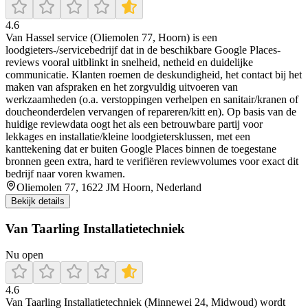
4.6
Van Hassel service (Oliemolen 77, Hoorn) is een
loodgieters-/servicebedrijf dat in de beschikbare Google Places-
reviews vooral uitblinkt in snelheid, netheid en duidelijke
communicatie. Klanten roemen de deskundigheid, het contact bij het
maken van afspraken en het zorgvuldig uitvoeren van
werkzaamheden (o.a. verstoppingen verhelpen en sanitair/kranen of
doucheonderdelen vervangen of repareren/kitt en). Op basis van de
huidige reviewdata oogt het als een betrouwbare partij voor
lekkages en installatie/kleine loodgietersklussen, met een
kanttekening dat er buiten Google Places binnen de toegestane
bronnen geen extra, hard te verifiëren reviewvolumes voor exact dit
bedrijf naar voren kwamen.
Oliemolen 77, 1622 JM Hoorn, Nederland
Bekijk details
Van Taarling Installatietechniek
Nu open
4.6
Van Taarling Installatietechniek (Minnewei 24, Midwoud) wordt