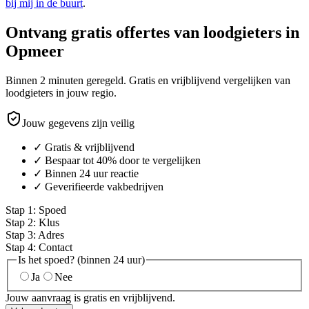
bij mij in de buurt
.
Ontvang gratis offertes van loodgieters in
Opmeer
Binnen 2 minuten geregeld. Gratis en vrijblijvend vergelijken van
loodgieters in jouw regio.
Jouw gegevens zijn veilig
✓ Gratis & vrijblijvend
✓ Bespaar tot 40% door te vergelijken
✓ Binnen 24 uur reactie
✓ Geverifieerde vakbedrijven
Stap
1
:
Spoed
Stap
2
:
Klus
Stap
3
:
Adres
Stap
4
:
Contact
Is het spoed? (binnen 24 uur)
Ja
Nee
Jouw aanvraag is gratis en vrijblijvend.