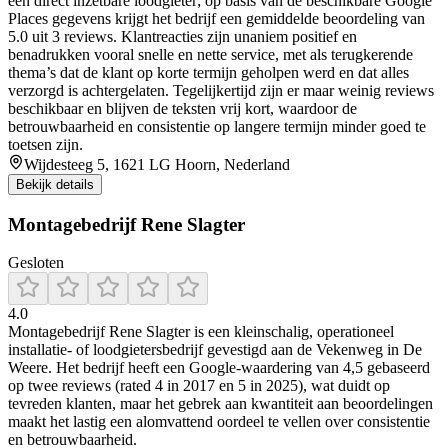
een direct inzetbare loodgieter; op basis van de beschikbare Google
Places gegevens krijgt het bedrijf een gemiddelde beoordeling van
5.0 uit 3 reviews. Klantreacties zijn unaniem positief en
benadrukken vooral snelle en nette service, met als terugkerende
thema’s dat de klant op korte termijn geholpen werd en dat alles
verzorgd is achtergelaten. Tegelijkertijd zijn er maar weinig reviews
beschikbaar en blijven de teksten vrij kort, waardoor de
betrouwbaarheid en consistentie op langere termijn minder goed te
toetsen zijn.
Wijdesteeg 5, 1621 LG Hoorn, Nederland
Bekijk details
Montagebedrijf Rene Slagter
Gesloten
4.0
Montagebedrijf Rene Slagter is een kleinschalig, operationeel
installatie- of loodgietersbedrijf gevestigd aan de Vekenweg in De
Weere. Het bedrijf heeft een Google‑waardering van 4,5 gebaseerd
op twee reviews (rated 4 in 2017 en 5 in 2025), wat duidt op
tevreden klanten, maar het gebrek aan kwantiteit aan beoordelingen
maakt het lastig een alomvattend oordeel te vellen over consistentie
en betrouwbaarheid.