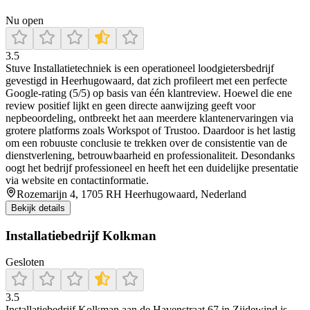
Nu open
3.5
Stuve Installatietechniek is een operationeel loodgietersbedrijf
gevestigd in Heerhugowaard, dat zich profileert met een perfecte
Google-rating (5/5) op basis van één klantreview. Hoewel die ene
review positief lijkt en geen directe aanwijzing geeft voor
nepbeoordeling, ontbreekt het aan meerdere klantenervaringen via
grotere platforms zoals Workspot of Trustoo. Daardoor is het lastig
om een robuuste conclusie te trekken over de consistentie van de
dienstverlening, betrouwbaarheid en professionaliteit. Desondanks
oogt het bedrijf professioneel en heeft het een duidelijke presentatie
via website en contactinformatie.
Rozemarijn 4, 1705 RH Heerhugowaard, Nederland
Bekijk details
Installatiebedrijf Kolkman
Gesloten
3.5
Installatiebedrijf Kolkman aan de Havenstraat 67 in Zijdewind is