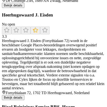
De Corantijn 25H, 1689 AN Zwaag, Nederland
Bekijk details
Heerhugowaard J. Eisden
Nu open
3.3
Heerhugowaard J. Eisden (Forsythialaan 72) wordt in de
beschikbare Google Places-beoordelingen overwegend positief
ervaren als loodgieter voor lekkages, rioolproblemen en
sanitair/badkamerrenovatie: klanten noemen snelle beschikbaarheid,
oplossingsgerichtheid bij onvoorziene issues en nette, zorgvuldige
oplevering. Tegelijkertijd is er ook een duidelijke negatieve
terugkoppeling over afspraak-nakoming (niet komen opdagen op
een afgesproken dag/tijd), waardoor de betrouwbaarheid in dat
specifieke geval tekortschiet. Verdere externe signalen via o.a.
Trustoo en Cylex lijken de focus op dezelfde kernservices te
bevestigen, maar het totaalbeeld blijft gebaseerd op een relatief klein
aantal reviews.
Forsythialaan 72, 1702 TD Heerhugowaard, Nederland
Bekijk details
Riool Reinigings Service RRS, Hoorn