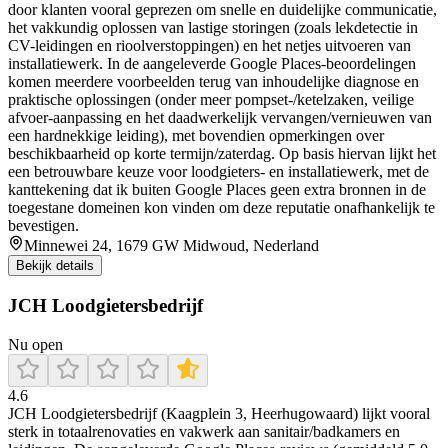
door klanten vooral geprezen om snelle en duidelijke communicatie,
het vakkundig oplossen van lastige storingen (zoals lekdetectie in
CV-leidingen en rioolverstoppingen) en het netjes uitvoeren van
installatiewerk. In de aangeleverde Google Places-beoordelingen
komen meerdere voorbeelden terug van inhoudelijke diagnose en
praktische oplossingen (onder meer pompset-/ketelzaken, veilige
afvoer-aanpassing en het daadwerkelijk vervangen/vernieuwen van
een hardnekkige leiding), met bovendien opmerkingen over
beschikbaarheid op korte termijn/zaterdag. Op basis hiervan lijkt het
een betrouwbare keuze voor loodgieters- en installatiewerk, met de
kanttekening dat ik buiten Google Places geen extra bronnen in de
toegestane domeinen kon vinden om deze reputatie onafhankelijk te
bevestigen.
Minnewei 24, 1679 GW Midwoud, Nederland
Bekijk details
JCH Loodgietersbedrijf
Nu open
4.6
JCH Loodgietersbedrijf (Kaagplein 3, Heerhugowaard) lijkt vooral
sterk in totaalrenovaties en vakwerk aan sanitair/badkamers en