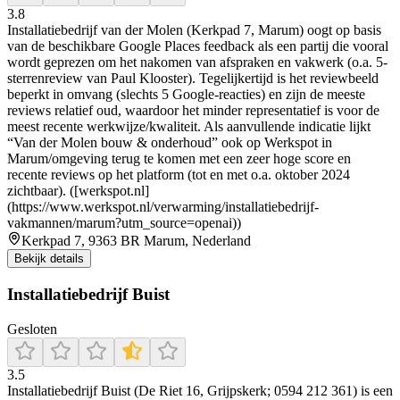
3.8
Installatiebedrijf van der Molen (Kerkpad 7, Marum) oogt op basis
van de beschikbare Google Places feedback als een partij die vooral
wordt geprezen om het nakomen van afspraken en vakwerk (o.a. 5-
sterrenreview van Paul Klooster). Tegelijkertijd is het reviewbeeld
beperkt in omvang (slechts 5 Google-reacties) en zijn de meeste
reviews relatief oud, waardoor het minder representatief is voor de
meest recente werkwijze/kwaliteit. Als aanvullende indicatie lijkt
“Van der Molen bouw & onderhoud” ook op Werkspot in
Marum/omgeving terug te komen met een zeer hoge score en
recente reviews op het platform (tot en met o.a. oktober 2024
zichtbaar). ([werkspot.nl]
(https://www.werkspot.nl/verwarming/installatiebedrijf-
vakmannen/marum?utm_source=openai))
Kerkpad 7, 9363 BR Marum, Nederland
Bekijk details
Installatiebedrijf Buist
Gesloten
3.5
Installatiebedrijf Buist (De Riet 16, Grijpskerk; 0594 212 361) is een