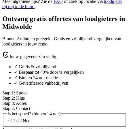
Meer algemene tips? Zie de
FAQ
of zoek op locatie via
loodgieter
bij mij in de buurt
.
Ontvang gratis offertes van loodgieters in
Midwolde
Binnen 2 minuten geregeld. Gratis en vrijblijvend vergelijken van
loodgieters in jouw regio.
Jouw gegevens zijn veilig
✓ Gratis & vrijblijvend
✓ Bespaar tot 40% door te vergelijken
✓ Binnen 24 uur reactie
✓ Geverifieerde vakbedrijven
Stap
1
:
Spoed
Stap
2
:
Klus
Stap
3
:
Adres
Stap
4
:
Contact
Is het spoed? (binnen 24 uur)
Ja
Nee