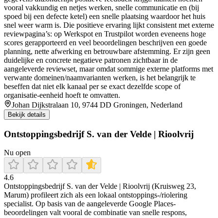
vooral vakkundig en netjes werken, snelle communicatie en (bij
spoed bij een defecte ketel) een snelle plaatsing waardoor het huis
snel weer warm is. Die positieve ervaring lijkt consistent met externe
reviewpagina’s: op Werkspot en Trustpilot worden eveneens hoge
scores gerapporteerd en veel beoordelingen beschrijven een goede
planning, nette afwerking en betrouwbare afstemming. Er zijn geen
duidelijke en concrete negatieve patronen zichtbaar in de
aangeleverde reviewset, maar omdat sommige externe platforms met
verwante domeinen/naamvarianten werken, is het belangrijk te
beseffen dat niet elk kanaal per se exact dezelfde scope of
organisatie-eenheid hoeft te omvatten.
Johan Dijkstralaan 10, 9744 DD Groningen, Nederland
Bekijk details
Ontstoppingsbedrijf S. van der Velde | Rioolvrij
Nu open
4.6
Ontstoppingsbedrijf S. van der Velde | Rioolvrij (Kruisweg 23,
Marum) profileert zich als een lokaal ontstoppings-/riolering
specialist. Op basis van de aangeleverde Google Places-
beoordelingen valt vooral de combinatie van snelle respons,