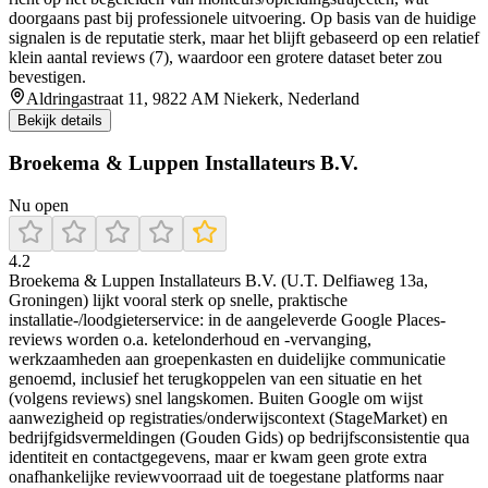
doorgaans past bij professionele uitvoering. Op basis van de huidige
signalen is de reputatie sterk, maar het blijft gebaseerd op een relatief
klein aantal reviews (7), waardoor een grotere dataset beter zou
bevestigen.
Aldringastraat 11, 9822 AM Niekerk, Nederland
Bekijk details
Broekema & Luppen Installateurs B.V.
Nu open
4.2
Broekema & Luppen Installateurs B.V. (U.T. Delfiaweg 13a,
Groningen) lijkt vooral sterk op snelle, praktische
installatie-/loodgieterservice: in de aangeleverde Google Places-
reviews worden o.a. ketelonderhoud en -vervanging,
werkzaamheden aan groepenkasten en duidelijke communicatie
genoemd, inclusief het terugkoppelen van een situatie en het
(volgens reviews) snel langskomen. Buiten Google om wijst
aanwezigheid op registraties/onderwijscontext (StageMarket) en
bedrijfgidsvermeldingen (Gouden Gids) op bedrijfsconsistentie qua
identiteit en contactgegevens, maar er kwam geen grote extra
onafhankelijke reviewvoorraad uit de toegestane platforms naar