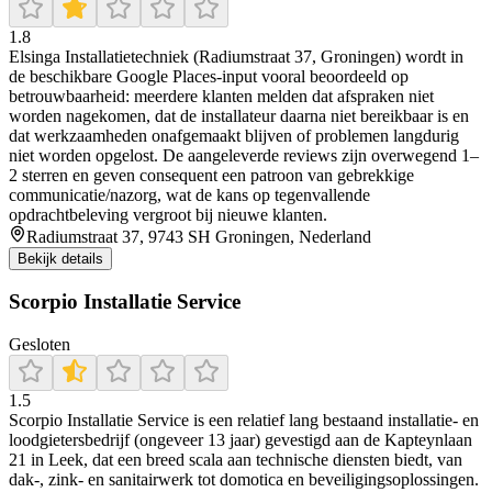
1.8
Elsinga Installatietechniek (Radiumstraat 37, Groningen) wordt in
de beschikbare Google Places-input vooral beoordeeld op
betrouwbaarheid: meerdere klanten melden dat afspraken niet
worden nagekomen, dat de installateur daarna niet bereikbaar is en
dat werkzaamheden onafgemaakt blijven of problemen langdurig
niet worden opgelost. De aangeleverde reviews zijn overwegend 1–
2 sterren en geven consequent een patroon van gebrekkige
communicatie/nazorg, wat de kans op tegenvallende
opdrachtbeleving vergroot bij nieuwe klanten.
Radiumstraat 37, 9743 SH Groningen, Nederland
Bekijk details
Scorpio Installatie Service
Gesloten
1.5
Scorpio Installatie Service is een relatief lang bestaand installatie‑ en
loodgietersbedrijf (ongeveer 13 jaar) gevestigd aan de Kapteynlaan
21 in Leek, dat een breed scala aan technische diensten biedt, van
dak‑, zink‑ en sanitairwerk tot domotica en beveiligingsoplossingen.