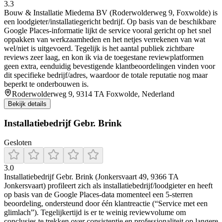
3.3
Bouw & Installatie Miedema BV (Roderwolderweg 9, Foxwolde) is
een loodgieter/installatiegericht bedrijf. Op basis van de beschikbare
Google Places-informatie lijkt de service vooral gericht op het snel
oppakken van werkzaamheden en het netjes verrekenen van wat
wel/niet is uitgevoerd. Tegelijk is het aantal publiek zichtbare
reviews zeer laag, en kon ik via de toegestane reviewplatformen
geen extra, eenduidig bevestigende klantbeoordelingen vinden voor
dit specifieke bedrijf/adres, waardoor de totale reputatie nog maar
beperkt te onderbouwen is.
Roderwolderweg 9, 9314 TA Foxwolde, Nederland
Bekijk details
Installatiebedrijf Gebr. Brink
Gesloten
3.0
Installatiebedrijf Gebr. Brink (Jonkersvaart 49, 9366 TA
Jonkersvaart) profileert zich als installatiebedrijf/loodgieter en heeft
op basis van de Google Places-data momenteel een 5-sterren
beoordeling, ondersteund door één klantreactie (“Service met een
glimlach”). Tegelijkertijd is er te weinig reviewvolume om
conclusies te trekken over consistentie en professionaliteit op langere