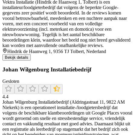
Vektra Installatie (Hindrik de Haanweg 1, Tolbert) is een
installateur/loodgieterbedrijf dat volgens de beperkte Google-
gegevens zeer positief wordt beoordeeld. In de reviews komen
vooral betrouwbaarheid, meedenken en een nuchtere aanpak naar
voren, met een concreet voorbeeld van een volledige
elektravoorziening (incl. meterkast en domotica) voor een
nieuwbouwwoning. Tegelijk is het aantal beschikbare
beoordelingen klein, waardoor het beeld nog niet breed gevalideerd
kan worden met aanvullende onafhankelijke reviews.
Hindrik de Haanweg 1, 9356 TJ Tolbert, Nederland
Bekijk details
Johan Wilgenburg Installatiebedrijf
Gesloten
4.4
Johan Wilgenburg Installatiebedrijf (Aldringastraat 11, 9822 AM
Niekerk) is een operationeel installatie-/loodgietersbedrijf dat
volgens de beschikbare klantbeoordelingen uit Google Places vooral
wordt geroemd om snelle en stressbestendige service, vriendelijk
contact en vakkundig resultaat met goed advies. Daarnaast blijkt uit
een registratie als leerbedrijf op stagemarkt dat het bedrijf zich ook
richt op het begeleiden van monteurs/opleidingstrajecten, wat