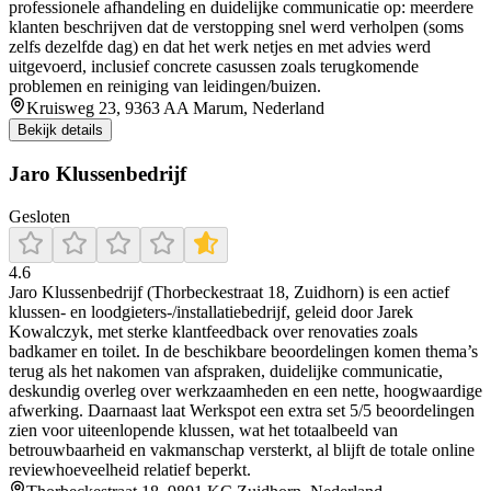
professionele afhandeling en duidelijke communicatie op: meerdere
klanten beschrijven dat de verstopping snel werd verholpen (soms
zelfs dezelfde dag) en dat het werk netjes en met advies werd
uitgevoerd, inclusief concrete casussen zoals terugkomende
problemen en reiniging van leidingen/buizen.
Kruisweg 23, 9363 AA Marum, Nederland
Bekijk details
Jaro Klussenbedrijf
Gesloten
4.6
Jaro Klussenbedrijf (Thorbeckestraat 18, Zuidhorn) is een actief
klussen- en loodgieters-/installatiebedrijf, geleid door Jarek
Kowalczyk, met sterke klantfeedback over renovaties zoals
badkamer en toilet. In de beschikbare beoordelingen komen thema’s
terug als het nakomen van afspraken, duidelijke communicatie,
deskundig overleg over werkzaamheden en een nette, hoogwaardige
afwerking. Daarnaast laat Werkspot een extra set 5/5 beoordelingen
zien voor uiteenlopende klussen, wat het totaalbeeld van
betrouwbaarheid en vakmanschap versterkt, al blijft de totale online
reviewhoeveelheid relatief beperkt.