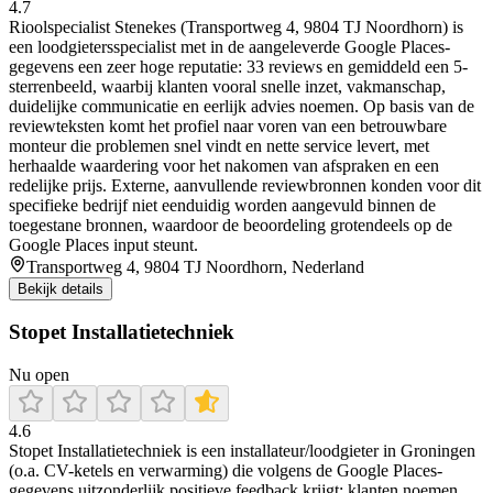
4.7
Rioolspecialist Stenekes (Transportweg 4, 9804 TJ Noordhorn) is
een loodgietersspecialist met in de aangeleverde Google Places-
gegevens een zeer hoge reputatie: 33 reviews en gemiddeld een 5-
sterrenbeeld, waarbij klanten vooral snelle inzet, vakmanschap,
duidelijke communicatie en eerlijk advies noemen. Op basis van de
reviewteksten komt het profiel naar voren van een betrouwbare
monteur die problemen snel vindt en nette service levert, met
herhaalde waardering voor het nakomen van afspraken en een
redelijke prijs. Externe, aanvullende reviewbronnen konden voor dit
specifieke bedrijf niet eenduidig worden aangevuld binnen de
toegestane bronnen, waardoor de beoordeling grotendeels op de
Google Places input steunt.
Transportweg 4, 9804 TJ Noordhorn, Nederland
Bekijk details
Stopet Installatietechniek
Nu open
4.6
Stopet Installatietechniek is een installateur/loodgieter in Groningen
(o.a. CV-ketels en verwarming) die volgens de Google Places-
gegevens uitzonderlijk positieve feedback krijgt: klanten noemen