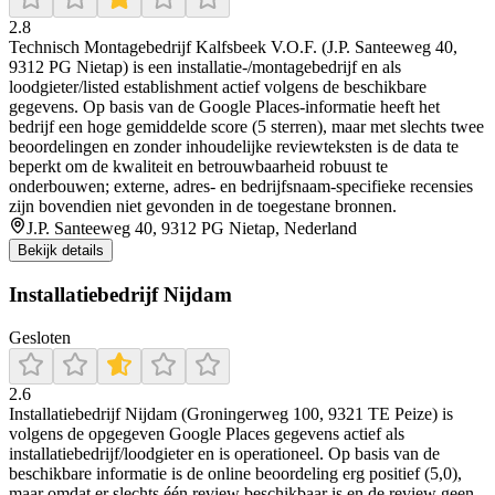
2.8
Technisch Montagebedrijf Kalfsbeek V.O.F. (J.P. Santeeweg 40,
9312 PG Nietap) is een installatie-/montagebedrijf en als
loodgieter/listed establishment actief volgens de beschikbare
gegevens. Op basis van de Google Places-informatie heeft het
bedrijf een hoge gemiddelde score (5 sterren), maar met slechts twee
beoordelingen en zonder inhoudelijke reviewteksten is de data te
beperkt om de kwaliteit en betrouwbaarheid robuust te
onderbouwen; externe, adres- en bedrijfsnaam-specifieke recensies
zijn bovendien niet gevonden in de toegestane bronnen.
J.P. Santeeweg 40, 9312 PG Nietap, Nederland
Bekijk details
Installatiebedrijf Nijdam
Gesloten
2.6
Installatiebedrijf Nijdam (Groningerweg 100, 9321 TE Peize) is
volgens de opgegeven Google Places gegevens actief als
installatiebedrijf/loodgieter en is operationeel. Op basis van de
beschikbare informatie is de online beoordeling erg positief (5,0),
maar omdat er slechts één review beschikbaar is en de review geen