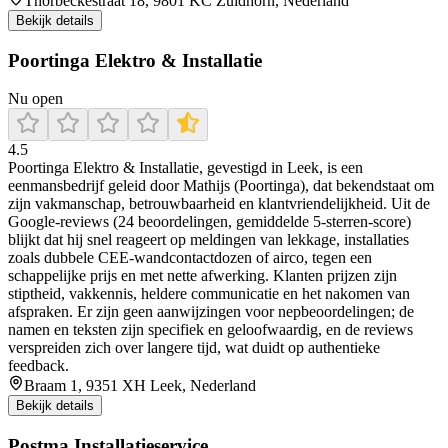
Thorbeckestraat 18, 9801 KC Zuidhorn, Nederland
Bekijk details
Poortinga Elektro & Installatie
Nu open
4.5
Poortinga Elektro & Installatie, gevestigd in Leek, is een
eenmansbedrijf geleid door Mathijs (Poortinga), dat bekendstaat om
zijn vakmanschap, betrouwbaarheid en klantvriendelijkheid. Uit de
Google-reviews (24 beoordelingen, gemiddelde 5-sterren-score)
blijkt dat hij snel reageert op meldingen van lekkage, installaties
zoals dubbele CEE-wandcontactdozen of airco, tegen een
schappelijke prijs en met nette afwerking. Klanten prijzen zijn
stiptheid, vakkennis, heldere communicatie en het nakomen van
afspraken. Er zijn geen aanwijzingen voor nepbeoordelingen; de
namen en teksten zijn specifiek en geloofwaardig, en de reviews
verspreiden zich over langere tijd, wat duidt op authentieke
feedback.
Braam 1, 9351 XH Leek, Nederland
Bekijk details
Postma Installatieservice