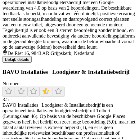
operationeel installatie/loodgietersbedrijf met een Google-
waardering van 4.0 op basis van 2 beoordelingen. De beschikbare
feedback is beperkt, maar bevat wel één duidelijk positieve ervaring
met snelle storingsafhandeling en daaropvolgend correct plaatsen
van een nieuw toilet, uitgevoerd door een genoemde monteur.
Tegelijkertijd is er ook een 3-sterren beoordeling zonder inhoud, en
ontbreekt aanvullende bevestiging via andere beoordelingsplatforms
in de geraadpleegde bronnen, waardoor de betrouwbaarheid vooral
op de aanwezige (kleine) hoeveelheid data leunt.
De Riet 16, 9843 AR Grijpskerk, Nederland
Bekijk details
BAVO Installaties | Loodgieter & Installatiebedrijf
Nu open
3.5
BAVO Installaties | Loodgieter & Installatiebedrijf is een
operationeel installatie- en loodgietersbedrijf uit Tolbert
(Leuringslaan 46). Op basis van de beschikbare Google Places-
gegevens heeft het bedrijf een zeer hoge beoordeling (5,0), maar het
totaal aantal reviews is extreem beperkt (1), en er is geen
inhoudelijke reviewtekst beschikbaar om professionaliteit of
servicekwaliteit verder te onderbouwen. Dat maakt het bedrijf