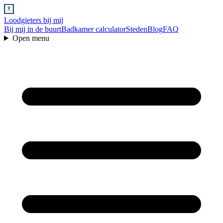
Loodgieters bij mij
Bij mij in de buurt
Badkamer calculator
Steden
Blog
FAQ
Open menu