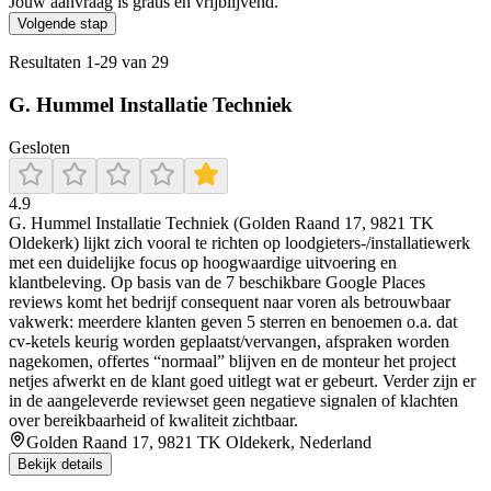
Jouw aanvraag is gratis en vrijblijvend.
Volgende stap
Resultaten
1
-
29
van
29
G. Hummel Installatie Techniek
Gesloten
4.9
G. Hummel Installatie Techniek (Golden Raand 17, 9821 TK
Oldekerk) lijkt zich vooral te richten op loodgieters-/installatiewerk
met een duidelijke focus op hoogwaardige uitvoering en
klantbeleving. Op basis van de 7 beschikbare Google Places
reviews komt het bedrijf consequent naar voren als betrouwbaar
vakwerk: meerdere klanten geven 5 sterren en benoemen o.a. dat
cv-ketels keurig worden geplaatst/vervangen, afspraken worden
nagekomen, offertes “normaal” blijven en de monteur het project
netjes afwerkt en de klant goed uitlegt wat er gebeurt. Verder zijn er
in de aangeleverde reviewset geen negatieve signalen of klachten
over bereikbaarheid of kwaliteit zichtbaar.
Golden Raand 17, 9821 TK Oldekerk, Nederland
Bekijk details