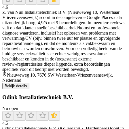
4.6
Z. van Nuil Installatietechniek B.V. (Nieuweweg 10, Westerhaar–
Vriezenveensewijk) scoort in de aangeleverde Google Places-data
uitzonderlijk hoog: 4,9/5 met 9 beoordelingen. In meerdere reviews
valt op dat klanten snelle beschikbaarheid/komst en professionele
diagnose waarderen, inclusief het oplossen van problemen met
verwarming/CV (bijv. binnen twee uur ter plaatse en opvolgende
reparatie/afhandeling), en dat de monteurs als vakbekwaam en
betrouwbaar worden omschreven. Voor een volledig beeld van de
huidige servicekwaliteit is er echter weinig reviewvolume
beschikbaar en konden in de (toegestane) externe
review-/registratiesites dieper liggende, extra beoordelingen
specifiek voor dit bedrijf niet worden bevestigd.
Nieuweweg 10, 7676 SW Westerhaar-Vriezenveensewijk,
Nederland
Bekijk details
Odink Installatietechniek B.V.
Nu open
4.5
Odink Installatietechniek B.V. (Kollergang 7, Hardenberg) toont in