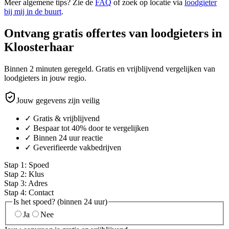
Meer algemene tips? Zie de
FAQ
of zoek op locatie via
loodgieter
bij mij in de buurt
.
Ontvang gratis offertes van loodgieters in
Kloosterhaar
Binnen 2 minuten geregeld. Gratis en vrijblijvend vergelijken van
loodgieters in jouw regio.
Jouw gegevens zijn veilig
✓ Gratis & vrijblijvend
✓ Bespaar tot 40% door te vergelijken
✓ Binnen 24 uur reactie
✓ Geverifieerde vakbedrijven
Stap
1
:
Spoed
Stap
2
:
Klus
Stap
3
:
Adres
Stap
4
:
Contact
Is het spoed? (binnen 24 uur)
Ja
Nee