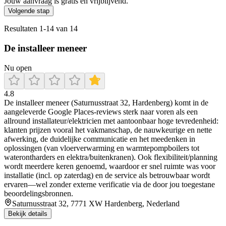
Jouw aanvraag is gratis en vrijblijvend.
Volgende stap
Resultaten
1
-
14
van
14
De installeer meneer
Nu open
4.8
De installeer meneer (Saturnusstraat 32, Hardenberg) komt in de
aangeleverde Google Places-reviews sterk naar voren als een
allround installateur/elektricien met aantoonbaar hoge tevredenheid:
klanten prijzen vooral het vakmanschap, de nauwkeurige en nette
afwerking, de duidelijke communicatie en het meedenken in
oplossingen (van vloerverwarming en warmtepompboilers tot
waterontharders en elektra/buitenkranen). Ook flexibiliteit/planning
wordt meerdere keren genoemd, waardoor er snel ruimte was voor
installatie (incl. op zaterdag) en de service als betrouwbaar wordt
ervaren—wel zonder externe verificatie via de door jou toegestane
beoordelingsbronnen.
Saturnusstraat 32, 7771 XW Hardenberg, Nederland
Bekijk details