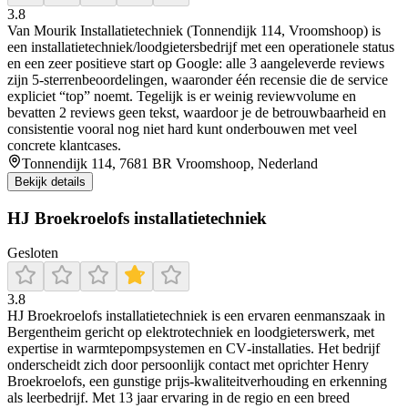
3.8
Van Mourik Installatietechniek (Tonnendijk 114, Vroomshoop) is
een installatietechniek/loodgietersbedrijf met een operationele status
en een zeer positieve start op Google: alle 3 aangeleverde reviews
zijn 5-sterrenbeoordelingen, waaronder één recensie die de service
expliciet “top” noemt. Tegelijk is er weinig reviewvolume en
bevatten 2 reviews geen tekst, waardoor je de betrouwbaarheid en
consistentie vooral nog niet hard kunt onderbouwen met veel
concrete klantcases.
Tonnendijk 114, 7681 BR Vroomshoop, Nederland
Bekijk details
HJ Broekroelofs installatietechniek
Gesloten
3.8
HJ Broekroelofs installatietechniek is een ervaren eenmanszaak in
Bergentheim gericht op elektrotechniek en loodgieterswerk, met
expertise in warmtepompsystemen en CV‑installaties. Het bedrijf
onderscheidt zich door persoonlijk contact met oprichter Henry
Broekroelofs, een gunstige prijs‑kwaliteitverhouding en erkenning
als leerbedrijf. Met 13 jaar ervaring in de regio en een breed