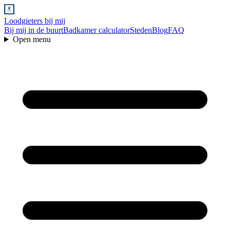
Loodgieters bij mij
Bij mij in de buurt
Badkamer calculator
Steden
Blog
FAQ
Open menu