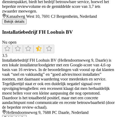
dienstenpakket, biedt het bedrijf betrouwbare service, hoewel het
beperkte reviewvolume en de gemiddelde score van 3,7 iets
zwaarder meewegen.
Kanaalweg West 10, 7691 CJ Bergentheim, Nederland
Bekijk details
Installatiebedrijf FH Loohuis BV
Nu open
3.5
Installatiebedrijf FH Loohuis BV (Hellendoornseweg 9, Daarle) is
een lokale installateur/loodgieter met een Google-score van 4,6 op
basis van 16 reviews. In de beoordelingen valt vooral op dat klanten
vaak “snel en vakkundig” en “goed advies/mooi installaties”
noemen, met daarnaast waardering voor meedenken en service.
Tegelijkertijd staat er ook een duidelijk negatief signaal over
opvolging/terugbellen: een recensent klaagt dat men herhaaldelijk
moest bellen voor een kleine aanpassing die nog openstond.
Daardoor is het totaalbeeld positief, maar met een concrete
aandachtspunt rond communicatie en recente betrouwbaarheid (door
de beperkte review-schaal).
Hellendoornseweg 9, 7688 PC Daarle, Nederland