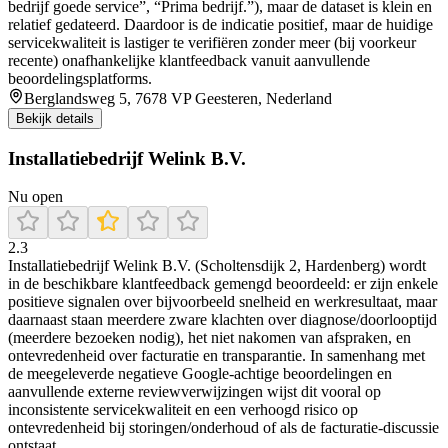
bedrijf goede service”, “Prima bedrijf.”), maar de dataset is klein en
relatief gedateerd. Daardoor is de indicatie positief, maar de huidige
servicekwaliteit is lastiger te verifiëren zonder meer (bij voorkeur
recente) onafhankelijke klantfeedback vanuit aanvullende
beoordelingsplatforms.
Berglandsweg 5, 7678 VP Geesteren, Nederland
Bekijk details
Installatiebedrijf Welink B.V.
Nu open
2.3
Installatiebedrijf Welink B.V. (Scholtensdijk 2, Hardenberg) wordt
in de beschikbare klantfeedback gemengd beoordeeld: er zijn enkele
positieve signalen over bijvoorbeeld snelheid en werkresultaat, maar
daarnaast staan meerdere zware klachten over diagnose/doorlooptijd
(meerdere bezoeken nodig), het niet nakomen van afspraken, en
ontevredenheid over facturatie en transparantie. In samenhang met
de meegeleverde negatieve Google-achtige beoordelingen en
aanvullende externe reviewverwijzingen wijst dit vooral op
inconsistente servicekwaliteit en een verhoogd risico op
ontevredenheid bij storingen/onderhoud of als de facturatie-discussie
ontstaat.