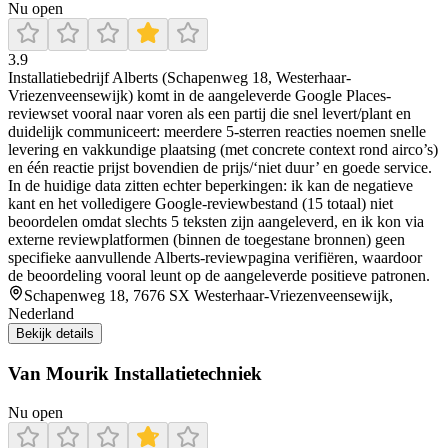
Nu open
3.9
Installatiebedrijf Alberts (Schapenweg 18, Westerhaar-
Vriezenveensewijk) komt in de aangeleverde Google Places-
reviewset vooral naar voren als een partij die snel levert/plant en
duidelijk communiceert: meerdere 5-sterren reacties noemen snelle
levering en vakkundige plaatsing (met concrete context rond airco’s)
en één reactie prijst bovendien de prijs/‘niet duur’ en goede service.
In de huidige data zitten echter beperkingen: ik kan de negatieve
kant en het volledigere Google-reviewbestand (15 totaal) niet
beoordelen omdat slechts 5 teksten zijn aangeleverd, en ik kon via
externe reviewplatformen (binnen de toegestane bronnen) geen
specifieke aanvullende Alberts-reviewpagina verifiëren, waardoor
de beoordeling vooral leunt op de aangeleverde positieve patronen.
Schapenweg 18, 7676 SX Westerhaar-Vriezenveensewijk,
Nederland
Bekijk details
Van Mourik Installatietechniek
Nu open