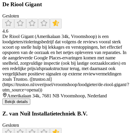
De Riool Gigant
Gesloten
4.6
De Riool Gigant (Amerikalaan 34k, Vroomshoop) is een
loodgieters/rioleringsbedrijf dat volgens de reviews vooral sterk
scoort op snelle hulp bij lekkages en verstoppingen, het effectief
opsporen van de oorzaak en het netjes opleveren van reparaties. In
de aangeleverde Google Places-ervaringen komen met name
snelheid, zorgvuldige inspectie (ook bij lastige oorzaaklocaties) en
een redelijke prijs/afspraakstructuur terug, met daarnaast ook
vergelijkbare positieve signalen op externe reviewvermeldingen
zoals Trustoo. ([trustoo.nl]
(https://trustoo.nl/overijssel/vroomshoop/loodgieter/de-riool-gigant/?
utm_source=openai))
Amerikalaan 34k, 7681 NB Vroomshoop, Nederland
Bekijk details
Z. van Nuil Installatietechniek B.V.
Gesloten