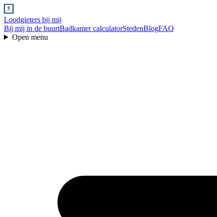
Loodgieters bij mij
Bij mij in de buurt
Badkamer calculator
Steden
Blog
FAQ
Open menu