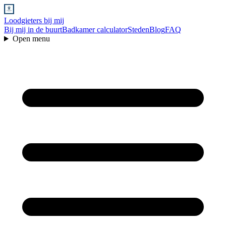
Loodgieters bij mij
Bij mij in de buurt
Badkamer calculator
Steden
Blog
FAQ
Open menu