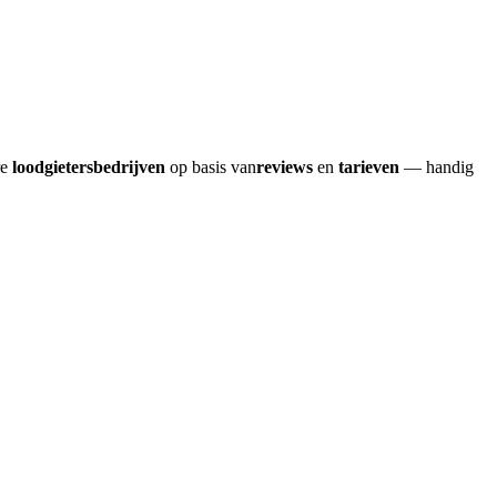
re
loodgietersbedrijven
op basis van
reviews
en
tarieven
— handig