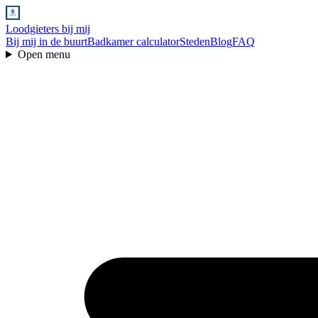
Loodgieters bij mij
Bij mij in de buurt
Badkamer calculator
Steden
Blog
FAQ
Open menu