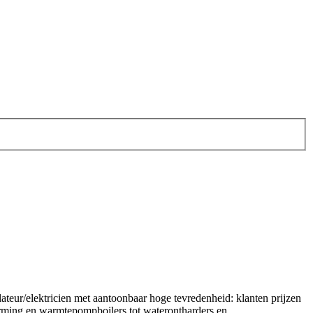
ateur/elektricien met aantoonbaar hoge tevredenheid: klanten prijzen
rming en warmtepompboilers tot waterontharders en