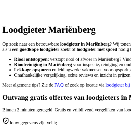
Loodgieter
Mariënberg
Op zoek naar een betrouwbare
loodgieter in
Mariënberg
? Wij tonen
als u een
goedkope loodgieter
zoekt of
loodgieter met spoed
nodig 
Riool ontstoppen
: verstopt riool of afvoer in
Mariënberg
? Vin
Rioolreiniging in
Mariënberg
voor inspectie, reiniging en ond
Lekkage opsporen
en leidingwerk: vakmensen voor opsporing 
Onafhankelijke vergelijking, echte reviews en inzicht in prijz
Meer algemene tips? Zie de
FAQ
of zoek op locatie via
loodgieter bij
Ontvang gratis offertes van loodgieters in
Binnen 2 minuten geregeld. Gratis en vrijblijvend vergelijken van lood
Jouw gegevens zijn veilig