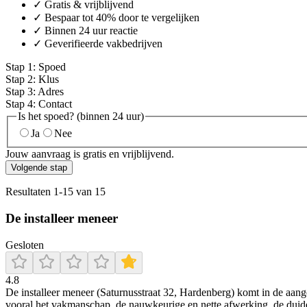
✓ Gratis & vrijblijvend
✓ Bespaar tot 40% door te vergelijken
✓ Binnen 24 uur reactie
✓ Geverifieerde vakbedrijven
Stap
1
:
Spoed
Stap
2
:
Klus
Stap
3
:
Adres
Stap
4
:
Contact
Is het spoed? (binnen 24 uur)
Ja
Nee
Jouw aanvraag is gratis en vrijblijvend.
Volgende stap
Resultaten
1
-
15
van
15
De installeer meneer
Gesloten
4.8
De installeer meneer (Saturnusstraat 32, Hardenberg) komt in de aange
vooral het vakmanschap, de nauwkeurige en nette afwerking, de duid