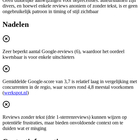
Geen duidelijke aanwijzingen voor neprecensies: auteursnamen zijn
divers, en hoewel enkele reviews anoniem of zonder tekst, is er geen
ongebruikelijk patroon in timing of stijl zichtbaar
Nadelen
Zeer beperkt aantal Google‑reviews (6), waardoor het oordeel
kwetsbaar is voor enkele uitschieters
Gemiddelde Google‑score van 3,7 is relatief laag in vergelijking met
concurrenten in de regio, waar scores rond 4,8 meestal voorkomen
(
werkspot.nl
)
Reviews zonder tekst (drie 1‑sterrenreviews) kunnen wijzen op
potentiële frustraties, maar bieden onvoldoende context om te
duiden wat er misging