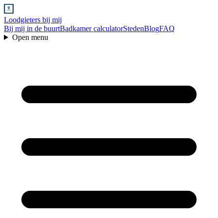
Loodgieters bij mij
Bij mij in de buurt
Badkamer calculator
Steden
Blog
FAQ
Open menu