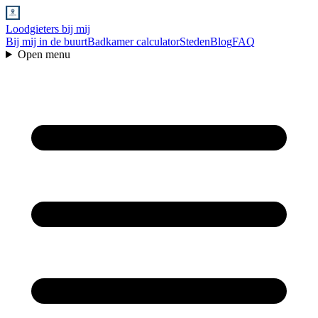
Loodgieters bij mij
Bij mij in de buurt
Badkamer calculator
Steden
Blog
FAQ
Open menu