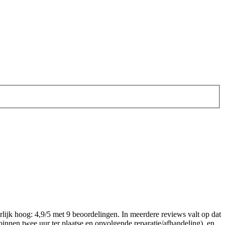
ijk hoog: 4,9/5 met 9 beoordelingen. In meerdere reviews valt op dat
innen twee uur ter plaatse en opvolgende reparatie/afhandeling), en