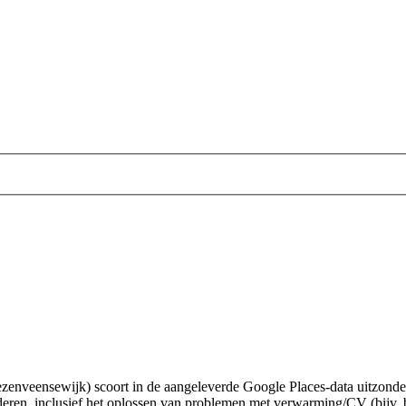
zenveensewijk) scoort in de aangeleverde Google Places-data uitzonderl
eren, inclusief het oplossen van problemen met verwarming/CV (bijv. b