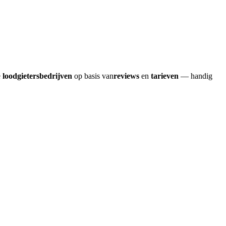
e
loodgietersbedrijven
op basis van
reviews
en
tarieven
— handig