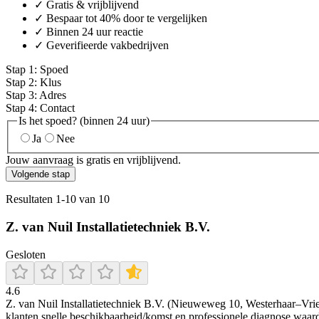
✓ Gratis & vrijblijvend
✓ Bespaar tot 40% door te vergelijken
✓ Binnen 24 uur reactie
✓ Geverifieerde vakbedrijven
Stap
1
:
Spoed
Stap
2
:
Klus
Stap
3
:
Adres
Stap
4
:
Contact
Is het spoed? (binnen 24 uur)
Ja
Nee
Jouw aanvraag is gratis en vrijblijvend.
Volgende stap
Resultaten
1
-
10
van
10
Z. van Nuil Installatietechniek B.V.
Gesloten
4.6
Z. van Nuil Installatietechniek B.V. (Nieuweweg 10, Westerhaar–Vrie
klanten snelle beschikbaarheid/komst en professionele diagnose waard