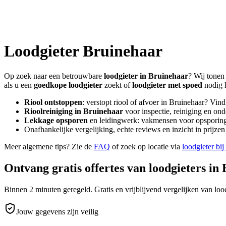
Loodgieter
Bruinehaar
Op zoek naar een betrouwbare
loodgieter in
Bruinehaar
? Wij tonen
als u een
goedkope loodgieter
zoekt of
loodgieter met spoed
nodig 
Riool ontstoppen
: verstopt riool of afvoer in
Bruinehaar
? Vind
Rioolreiniging in
Bruinehaar
voor inspectie, reiniging en ond
Lekkage opsporen
en leidingwerk: vakmensen voor opsporing 
Onafhankelijke vergelijking, echte reviews en inzicht in prijz
Meer algemene tips? Zie de
FAQ
of zoek op locatie via
loodgieter bij
Ontvang gratis offertes van loodgieters in
Binnen 2 minuten geregeld. Gratis en vrijblijvend vergelijken van lood
Jouw gegevens zijn veilig