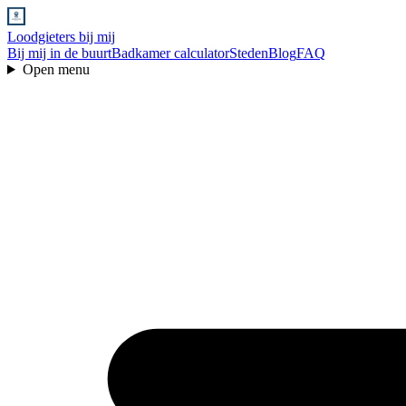
Loodgieters bij mij
Bij mij in de buurt
Badkamer calculator
Steden
Blog
FAQ
Open menu