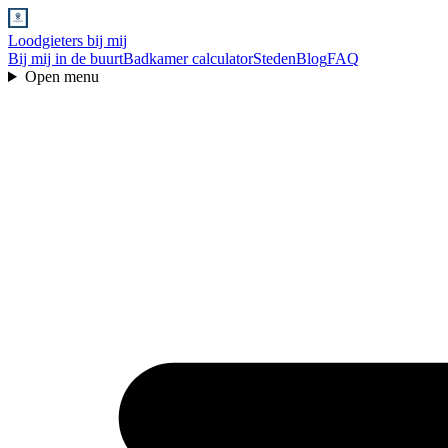
Loodgieters bij mij
Bij mij in de buurt
Badkamer calculator
Steden
Blog
FAQ
Open menu