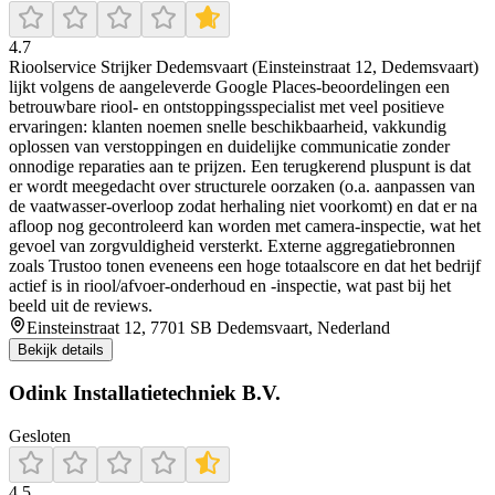
4.7
Rioolservice Strijker Dedemsvaart (Einsteinstraat 12, Dedemsvaart)
lijkt volgens de aangeleverde Google Places-beoordelingen een
betrouwbare riool- en ontstoppingsspecialist met veel positieve
ervaringen: klanten noemen snelle beschikbaarheid, vakkundig
oplossen van verstoppingen en duidelijke communicatie zonder
onnodige reparaties aan te prijzen. Een terugkerend pluspunt is dat
er wordt meegedacht over structurele oorzaken (o.a. aanpassen van
de vaatwasser-overloop zodat herhaling niet voorkomt) en dat er na
afloop nog gecontroleerd kan worden met camera-inspectie, wat het
gevoel van zorgvuldigheid versterkt. Externe aggregatiebronnen
zoals Trustoo tonen eveneens een hoge totaalscore en dat het bedrijf
actief is in riool/afvoer-onderhoud en -inspectie, wat past bij het
beeld uit de reviews.
Einsteinstraat 12, 7701 SB Dedemsvaart, Nederland
Bekijk details
Odink Installatietechniek B.V.
Gesloten
4.5