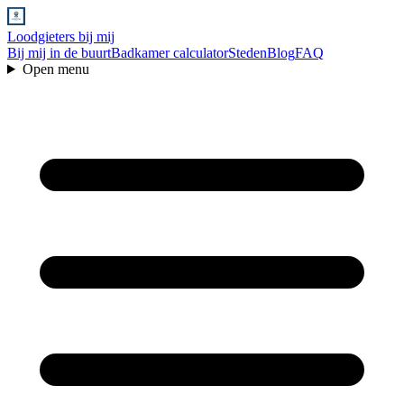
Loodgieters bij mij
Bij mij in de buurt
Badkamer calculator
Steden
Blog
FAQ
Open menu