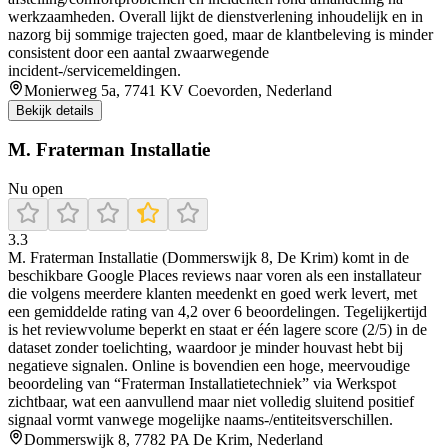
werkzaamheden. Overall lijkt de dienstverlening inhoudelijk en in
nazorg bij sommige trajecten goed, maar de klantbeleving is minder
consistent door een aantal zwaarwegende
incident-/servicemeldingen.
Monierweg 5a, 7741 KV Coevorden, Nederland
Bekijk details
M. Fraterman Installatie
Nu open
3.3
M. Fraterman Installatie (Dommerswijk 8, De Krim) komt in de
beschikbare Google Places reviews naar voren als een installateur
die volgens meerdere klanten meedenkt en goed werk levert, met
een gemiddelde rating van 4,2 over 6 beoordelingen. Tegelijkertijd
is het reviewvolume beperkt en staat er één lagere score (2/5) in de
dataset zonder toelichting, waardoor je minder houvast hebt bij
negatieve signalen. Online is bovendien een hoge, meervoudige
beoordeling van “Fraterman Installatietechniek” via Werkspot
zichtbaar, wat een aanvullend maar niet volledig sluitend positief
signaal vormt vanwege mogelijke naams-/entiteitsverschillen.
Dommerswijk 8, 7782 PA De Krim, Nederland