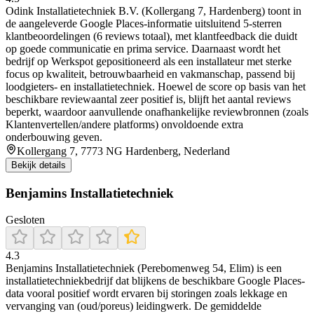
Odink Installatietechniek B.V. (Kollergang 7, Hardenberg) toont in
de aangeleverde Google Places-informatie uitsluitend 5-sterren
klantbeoordelingen (6 reviews totaal), met klantfeedback die duidt
op goede communicatie en prima service. Daarnaast wordt het
bedrijf op Werkspot gepositioneerd als een installateur met sterke
focus op kwaliteit, betrouwbaarheid en vakmanschap, passend bij
loodgieters- en installatietechniek. Hoewel de score op basis van het
beschikbare reviewaantal zeer positief is, blijft het aantal reviews
beperkt, waardoor aanvullende onafhankelijke reviewbronnen (zoals
Klantenvertellen/andere platforms) onvoldoende extra
onderbouwing geven.
Kollergang 7, 7773 NG Hardenberg, Nederland
Bekijk details
Benjamins Installatietechniek
Gesloten
4.3
Benjamins Installatietechniek (Perebomenweg 54, Elim) is een
installatietechniekbedrijf dat blijkens de beschikbare Google Places-
data vooral positief wordt ervaren bij storingen zoals lekkage en
vervanging van (oud/poreus) leidingwerk. De gemiddelde