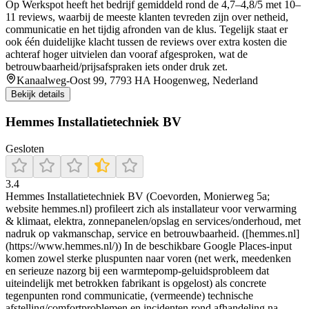
Op Werkspot heeft het bedrijf gemiddeld rond de 4,7–4,8/5 met 10–
11 reviews, waarbij de meeste klanten tevreden zijn over netheid,
communicatie en het tijdig afronden van de klus. Tegelijk staat er
ook één duidelijke klacht tussen de reviews over extra kosten die
achteraf hoger uitvielen dan vooraf afgesproken, wat de
betrouwbaarheid/prijsafspraken iets onder druk zet.
Kanaalweg-Oost 99, 7793 HA Hoogenweg, Nederland
Bekijk details
Hemmes Installatietechniek BV
Gesloten
3.4
Hemmes Installatietechniek BV (Coevorden, Monierweg 5a;
website hemmes.nl) profileert zich als installateur voor verwarming
& klimaat, elektra, zonnepanelen/opslag en services/onderhoud, met
nadruk op vakmanschap, service en betrouwbaarheid. ([hemmes.nl]
(https://www.hemmes.nl/)) In de beschikbare Google Places-input
komen zowel sterke pluspunten naar voren (net werk, meedenken
en serieuze nazorg bij een warmtepomp-geluidsprobleem dat
uiteindelijk met betrokken fabrikant is opgelost) als concrete
tegenpunten rond communicatie, (vermeende) technische
afstelling/comfortproblemen en incidenten rond afhandeling na