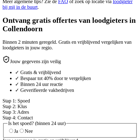
Meer algemene tips? Zie de
FAQ
of zoek op locatie via
loodgieter
bij mij in de buurt
.
Ontvang gratis offertes van loodgieters in
Collendoorn
Binnen 2 minuten geregeld. Gratis en vrijblijvend vergelijken van
loodgieters in jouw regio.
Jouw gegevens zijn veilig
✓ Gratis & vrijblijvend
✓ Bespaar tot 40% door te vergelijken
✓ Binnen 24 uur reactie
✓ Geverifieerde vakbedrijven
Stap
1
:
Spoed
Stap
2
:
Klus
Stap
3
:
Adres
Stap
4
:
Contact
Is het spoed? (binnen 24 uur)
Ja
Nee