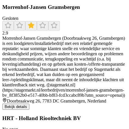
Morrenhof-Jansen Gramsbergen
Gesloten
2.9
Morrenhof-Jansen Gramsbergen (Doorbraakweg 26, Gramsbergen)
is een loodgieters/installatiebedrijf met een relatief gemengde
reputatie: waar sommige klanten snelle en vriendelijke service en
deskundigheid prijzen, wijzen andere beoordelingen op problemen
rondom communicatie, terugkoppeling en wachttijd (o.a. bij
levering/afhandeling) en op gebrek aan kosten-/offerte-transparantie
bij werkzaamheden. Daarnaast staat het bedrijf op Stagemarkt als
erkend leerbedrijf, wat kan duiden op een georganiseerd
leer-/opleidingsklimaat, maar dit neemt de inhoudelijke klachten uit
klantfeedback niet weg. ([stagemarkt.nl]
(https://stagemarkt.nl/leerbedrijven/morrenhof-jansen-gramsbergen-
bv_8f3852b0-e517-40bb-bf83-fcd3ccabc89b?utm_source=openai))
Doorbraakweg 26, 7783 DC Gramsbergen, Nederland
Bekijk details
HRT - Holland Riooltechniek BV