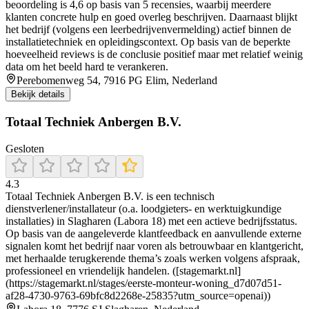
beoordeling is 4,6 op basis van 5 recensies, waarbij meerdere
klanten concrete hulp en goed overleg beschrijven. Daarnaast blijkt
het bedrijf (volgens een leerbedrijvenvermelding) actief binnen de
installatietechniek en opleidingscontext. Op basis van de beperkte
hoeveelheid reviews is de conclusie positief maar met relatief weinig
data om het beeld hard te verankeren.
Perebomenweg 54, 7916 PG Elim, Nederland
Bekijk details
Totaal Techniek Anbergen B.V.
Gesloten
4.3
Totaal Techniek Anbergen B.V. is een technisch
dienstverlener/installateur (o.a. loodgieters- en werktuigkundige
installaties) in Slagharen (Labora 18) met een actieve bedrijfsstatus.
Op basis van de aangeleverde klantfeedback en aanvullende externe
signalen komt het bedrijf naar voren als betrouwbaar en klantgericht,
met herhaalde terugkerende thema’s zoals werken volgens afspraak,
professioneel en vriendelijk handelen. ([stagemarkt.nl]
(https://stagemarkt.nl/stages/eerste-monteur-woning_d7d07d51-
af28-4730-9763-69bfc8d2268e-25835?utm_source=openai))