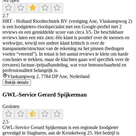
Nu open
2.7
HRT - Holland Riooltechniek BV (vestiging Ane, Vlaskampweg 2)
is een loodgieters-/rioolspecialist met een Google-profiel met 2
reviews en een gemiddelde score van circa 3/5. De beschikbare
reviews laten een mix zien: één klant is positief over de mensen en
werkwijze, terwijl een andere klant kritisch is over de
transparantie/structuur van de rekening na het pinnen (bedragen
voelen “vreemd”). In totaal is het aantal reviews te klein om harde
conclusies te trekken, maar de klachten gaan wel specifiek over de
(ervaren) factuur-/prijsafhandeling, wat voor betrouwbaarheid en
professionaliteit belangrijk is.
Vlaskampweg 2, 7784 DP Ane, Nederland
Bekijk details
GWL-Service Gerard Spijkerman
Gesloten
2.5
GWL-Service Gerard Spijkerman is een regionale loodgieter
gevestigd in Slagharen, aan de Kronkelweg 25. Het bedrijf is