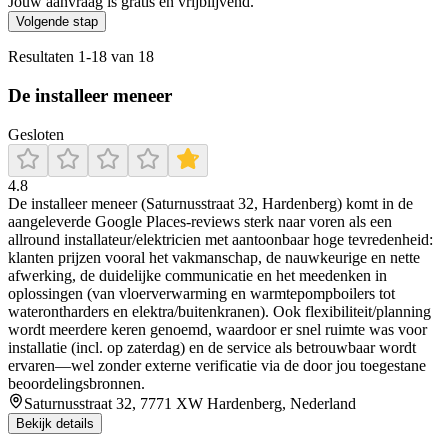
Jouw aanvraag is gratis en vrijblijvend.
Volgende stap
Resultaten
1
-
18
van
18
De installeer meneer
Gesloten
4.8
De installeer meneer (Saturnusstraat 32, Hardenberg) komt in de
aangeleverde Google Places-reviews sterk naar voren als een
allround installateur/elektricien met aantoonbaar hoge tevredenheid:
klanten prijzen vooral het vakmanschap, de nauwkeurige en nette
afwerking, de duidelijke communicatie en het meedenken in
oplossingen (van vloerverwarming en warmtepompboilers tot
waterontharders en elektra/buitenkranen). Ook flexibiliteit/planning
wordt meerdere keren genoemd, waardoor er snel ruimte was voor
installatie (incl. op zaterdag) en de service als betrouwbaar wordt
ervaren—wel zonder externe verificatie via de door jou toegestane
beoordelingsbronnen.
Saturnusstraat 32, 7771 XW Hardenberg, Nederland
Bekijk details