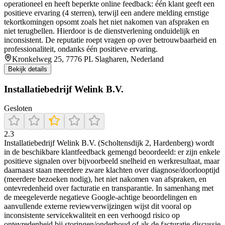
operationeel en heeft beperkte online feedback: één klant geeft een
positieve ervaring (4 sterren), terwijl een andere melding ernstige
tekortkomingen opsomt zoals het niet nakomen van afspraken en
niet terugbellen. Hierdoor is de dienstverlening onduidelijk en
inconsistent. De reputatie roept vragen op over betrouwbaarheid en
professionaliteit, ondanks één positieve ervaring.
Kronkelweg 25, 7776 PL Slagharen, Nederland
Bekijk details
Installatiebedrijf Welink B.V.
Gesloten
2.3
Installatiebedrijf Welink B.V. (Scholtensdijk 2, Hardenberg) wordt
in de beschikbare klantfeedback gemengd beoordeeld: er zijn enkele
positieve signalen over bijvoorbeeld snelheid en werkresultaat, maar
daarnaast staan meerdere zware klachten over diagnose/doorlooptijd
(meerdere bezoeken nodig), het niet nakomen van afspraken, en
ontevredenheid over facturatie en transparantie. In samenhang met
de meegeleverde negatieve Google-achtige beoordelingen en
aanvullende externe reviewverwijzingen wijst dit vooral op
inconsistente servicekwaliteit en een verhoogd risico op
ontevredenheid bij storingen/onderhoud of als de facturatie-discussie