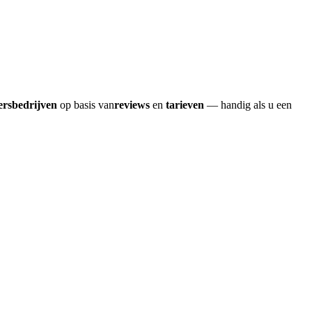
ersbedrijven
op basis van
reviews
en
tarieven
— handig als u een