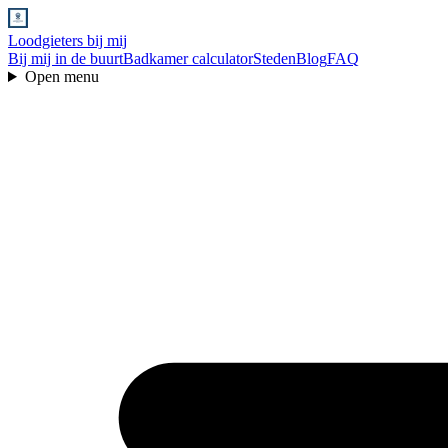
Loodgieters bij mij
Bij mij in de buurt
Badkamer calculator
Steden
Blog
FAQ
Open menu