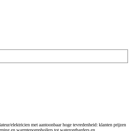
ateur/elektricien met aantoonbaar hoge tevredenheid: klanten prijzen
rming en warmtepompboilers tot waterontharders en