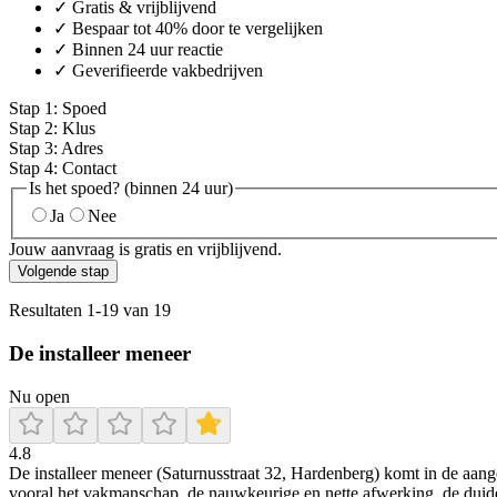
✓ Gratis & vrijblijvend
✓ Bespaar tot 40% door te vergelijken
✓ Binnen 24 uur reactie
✓ Geverifieerde vakbedrijven
Stap
1
:
Spoed
Stap
2
:
Klus
Stap
3
:
Adres
Stap
4
:
Contact
Is het spoed? (binnen 24 uur)
Ja
Nee
Jouw aanvraag is gratis en vrijblijvend.
Volgende stap
Resultaten
1
-
19
van
19
De installeer meneer
Nu open
4.8
De installeer meneer (Saturnusstraat 32, Hardenberg) komt in de aange
vooral het vakmanschap, de nauwkeurige en nette afwerking, de duid