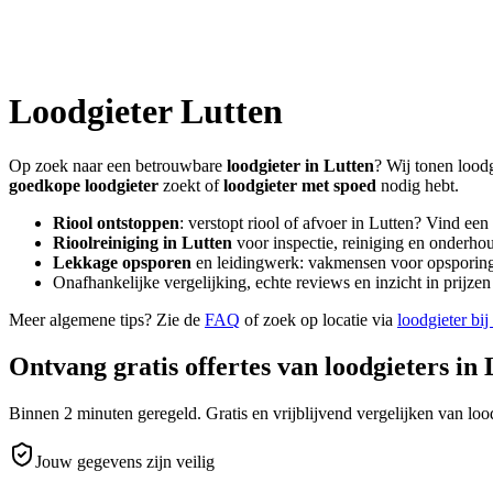
Loodgieter
Lutten
Op zoek naar een betrouwbare
loodgieter in
Lutten
? Wij tonen loodg
goedkope loodgieter
zoekt of
loodgieter met spoed
nodig hebt.
Riool ontstoppen
: verstopt riool of afvoer in
Lutten
? Vind een
Rioolreiniging in
Lutten
voor inspectie, reiniging en onderhou
Lekkage opsporen
en leidingwerk: vakmensen voor opsporing 
Onafhankelijke vergelijking, echte reviews en inzicht in prijz
Meer algemene tips? Zie de
FAQ
of zoek op locatie via
loodgieter bij
Ontvang gratis offertes van loodgieters in
Binnen 2 minuten geregeld. Gratis en vrijblijvend vergelijken van lood
Jouw gegevens zijn veilig