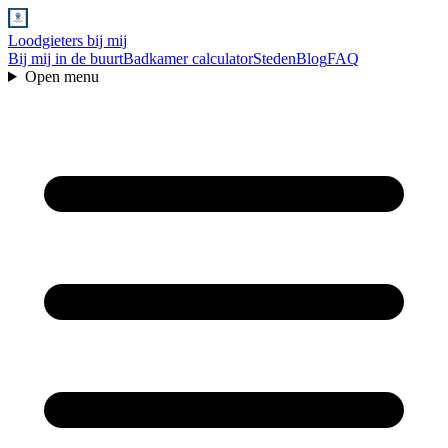
Loodgieters bij mij
Bij mij in de buurt
Badkamer calculator
Steden
Blog
FAQ
Open menu