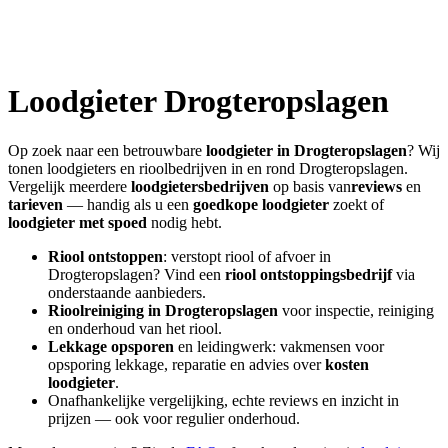
Loodgieter
Drogteropslagen
Op zoek naar een betrouwbare
loodgieter in
Drogteropslagen
? Wij
tonen loodgieters en rioolbedrijven in en rond
Drogteropslagen
.
Vergelijk meerdere
loodgietersbedrijven
op basis van
reviews
en
tarieven
— handig als u een
goedkope loodgieter
zoekt of
loodgieter met spoed
nodig hebt.
Riool ontstoppen
: verstopt riool of afvoer in
Drogteropslagen
? Vind een
riool ontstoppingsbedrijf
via
onderstaande aanbieders.
Rioolreiniging in
Drogteropslagen
voor inspectie, reiniging
en onderhoud van het riool.
Lekkage opsporen
en leidingwerk: vakmensen voor
opsporing lekkage, reparatie en advies over
kosten
loodgieter
.
Onafhankelijke vergelijking, echte reviews en inzicht in
prijzen — ook voor regulier onderhoud.