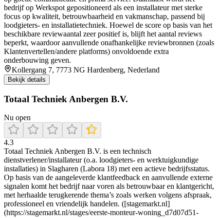
bedrijf op Werkspot gepositioneerd als een installateur met sterke
focus op kwaliteit, betrouwbaarheid en vakmanschap, passend bij
loodgieters- en installatietechniek. Hoewel de score op basis van het
beschikbare reviewaantal zeer positief is, blijft het aantal reviews
beperkt, waardoor aanvullende onafhankelijke reviewbronnen (zoals
Klantenvertellen/andere platforms) onvoldoende extra
onderbouwing geven.
Kollergang 7, 7773 NG Hardenberg, Nederland
Bekijk details
Totaal Techniek Anbergen B.V.
Nu open
4.3
Totaal Techniek Anbergen B.V. is een technisch
dienstverlener/installateur (o.a. loodgieters- en werktuigkundige
installaties) in Slagharen (Labora 18) met een actieve bedrijfsstatus.
Op basis van de aangeleverde klantfeedback en aanvullende externe
signalen komt het bedrijf naar voren als betrouwbaar en klantgericht,
met herhaalde terugkerende thema’s zoals werken volgens afspraak,
professioneel en vriendelijk handelen. ([stagemarkt.nl]
(https://stagemarkt.nl/stages/eerste-monteur-woning_d7d07d51-