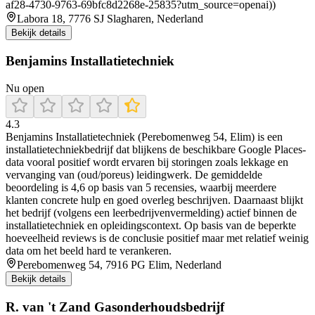
af28-4730-9763-69bfc8d2268e-25835?utm_source=openai))
Labora 18, 7776 SJ Slagharen, Nederland
Bekijk details
Benjamins Installatietechniek
Nu open
4.3
Benjamins Installatietechniek (Perebomenweg 54, Elim) is een
installatietechniekbedrijf dat blijkens de beschikbare Google Places-
data vooral positief wordt ervaren bij storingen zoals lekkage en
vervanging van (oud/poreus) leidingwerk. De gemiddelde
beoordeling is 4,6 op basis van 5 recensies, waarbij meerdere
klanten concrete hulp en goed overleg beschrijven. Daarnaast blijkt
het bedrijf (volgens een leerbedrijvenvermelding) actief binnen de
installatietechniek en opleidingscontext. Op basis van de beperkte
hoeveelheid reviews is de conclusie positief maar met relatief weinig
data om het beeld hard te verankeren.
Perebomenweg 54, 7916 PG Elim, Nederland
Bekijk details
R. van 't Zand Gasonderhoudsbedrijf