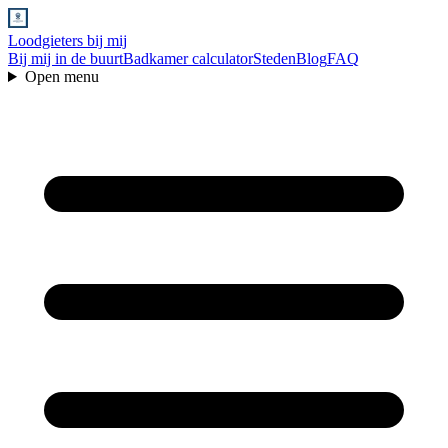
Loodgieters bij mij
Bij mij in de buurt
Badkamer calculator
Steden
Blog
FAQ
Open menu