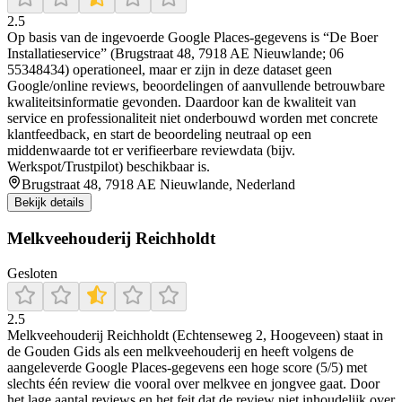
2.5
Op basis van de ingevoerde Google Places-gegevens is “De Boer
Installatieservice” (Brugstraat 48, 7918 AE Nieuwlande; 06
55348434) operationeel, maar er zijn in deze dataset geen
Google/online reviews, beoordelingen of aanvullende betrouwbare
kwaliteitsinformatie gevonden. Daardoor kan de kwaliteit van
service en professionaliteit niet onderbouwd worden met concrete
klantfeedback, en start de beoordeling neutraal op een
middenwaarde tot er verifieerbare reviewdata (bijv.
Werkspot/Trustpilot) beschikbaar is.
Brugstraat 48, 7918 AE Nieuwlande, Nederland
Bekijk details
Melkveehouderij Reichholdt
Gesloten
2.5
Melkveehouderij Reichholdt (Echtenseweg 2, Hoogeveen) staat in
de Gouden Gids als een melkveehouderij en heeft volgens de
aangeleverde Google Places-gegevens een hoge score (5/5) met
slechts één review die vooral over melkvee en jongvee gaat. Door
het lage aantal reviews en het feit dat de review niet inhoudelijk over