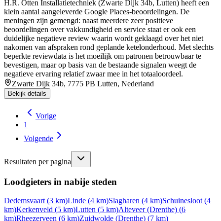
H.R. Otten Installatietechniek (Zwarte Dijk 34b, Lutten) heeft een
klein aantal aangeleverde Google Places-beoordelingen. De
meningen zijn gemengd: naast meerdere zeer positieve
beoordelingen over vakkundigheid en service staat er ook een
duidelijke negatieve review waarin wordt geklaagd over het niet
nakomen van afspraken rond geplande ketelonderhoud. Met slechts
beperkte reviewdata is het moeilijk om patronen betrouwbaar te
bevestigen, maar op basis van de bestaande signalen weegt de
negatieve ervaring relatief zwaar mee in het totaaloordeel.
Zwarte Dijk 34b, 7775 PB Lutten, Nederland
Bekijk details
Vorige
1
Volgende
Resultaten per pagina
Loodgieters in nabije steden
Dedemsvaart
(
3
km)
Linde
(
4
km)
Slagharen
(
4
km)
Schuinesloot
(
4
km)
Kerkenveld
(
5
km)
Lutten
(
5
km)
Alteveer (Drenthe)
(
6
km)
Rheezerveen
(
6
km)
Zuidwolde (Drenthe)
(
7
km)