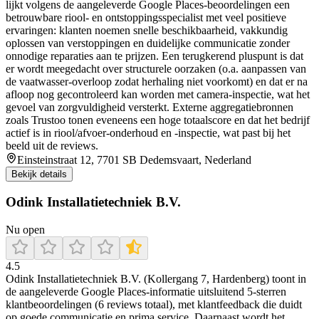
lijkt volgens de aangeleverde Google Places-beoordelingen een
betrouwbare riool- en ontstoppingsspecialist met veel positieve
ervaringen: klanten noemen snelle beschikbaarheid, vakkundig
oplossen van verstoppingen en duidelijke communicatie zonder
onnodige reparaties aan te prijzen. Een terugkerend pluspunt is dat
er wordt meegedacht over structurele oorzaken (o.a. aanpassen van
de vaatwasser-overloop zodat herhaling niet voorkomt) en dat er na
afloop nog gecontroleerd kan worden met camera-inspectie, wat het
gevoel van zorgvuldigheid versterkt. Externe aggregatiebronnen
zoals Trustoo tonen eveneens een hoge totaalscore en dat het bedrijf
actief is in riool/afvoer-onderhoud en -inspectie, wat past bij het
beeld uit de reviews.
Einsteinstraat 12, 7701 SB Dedemsvaart, Nederland
Bekijk details
Odink Installatietechniek B.V.
Nu open
4.5
Odink Installatietechniek B.V. (Kollergang 7, Hardenberg) toont in
de aangeleverde Google Places-informatie uitsluitend 5-sterren
klantbeoordelingen (6 reviews totaal), met klantfeedback die duidt
op goede communicatie en prima service. Daarnaast wordt het