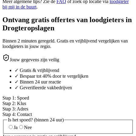
Meer algemene tips? Zie de
FAQ
of zoek op locatie via
loodgieter
bij mij in de buurt
.
Ontvang gratis offertes van loodgieters in
Drogteropslagen
Binnen 2 minuten geregeld. Gratis en vrijblijvend vergelijken van
loodgieters in jouw regio.
Jouw gegevens zijn veilig
✓ Gratis & vrijblijvend
✓ Bespaar tot 40% door te vergelijken
✓ Binnen 24 uur reactie
✓ Geverifieerde vakbedrijven
Stap
1
:
Spoed
Stap
2
:
Klus
Stap
3
:
Adres
Stap
4
:
Contact
Is het spoed? (binnen 24 uur)
Ja
Nee