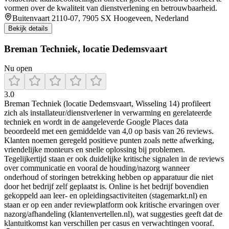
vormen over de kwaliteit van dienstverlening en betrouwbaarheid.
Buitenvaart 2110-07, 7905 SX Hoogeveen, Nederland
Bekijk details
Breman Techniek, locatie Dedemsvaart
Nu open
3.0
Breman Techniek (locatie Dedemsvaart, Wisseling 14) profileert
zich als installateur/dienstverlener in verwarming en gerelateerde
techniek en wordt in de aangeleverde Google Places data
beoordeeld met een gemiddelde van 4,0 op basis van 26 reviews.
Klanten noemen geregeld positieve punten zoals nette afwerking,
vriendelijke monteurs en snelle oplossing bij problemen.
Tegelijkertijd staan er ook duidelijke kritische signalen in de reviews
over communicatie en vooral de houding/nazorg wanneer
onderhoud of storingen betrekking hebben op apparatuur die niet
door het bedrijf zelf geplaatst is. Online is het bedrijf bovendien
gekoppeld aan leer- en opleidingsactiviteiten (stagemarkt.nl) en
staan er op een ander reviewplatform ook kritische ervaringen over
nazorg/afhandeling (klantenvertellen.nl), wat suggesties geeft dat de
klantuitkomst kan verschillen per casus en verwachtingen vooraf.