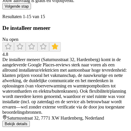
Jouw aanvraag is gratis en vrijblijvend.
Volgende stap
Resultaten
1
-
15
van
15
De installeer meneer
Nu open
4.8
De installeer meneer (Saturnusstraat 32, Hardenberg) komt in de
aangeleverde Google Places-reviews sterk naar voren als een
allround installateur/elektricien met aantoonbaar hoge tevredenheid:
klanten prijzen vooral het vakmanschap, de nauwkeurige en nette
afwerking, de duidelijke communicatie en het meedenken in
oplossingen (van vloerverwarming en warmtepompboilers tot
waterontharders en elektra/buitenkranen). Ook flexibiliteit/planning
wordt meerdere keren genoemd, waardoor er snel ruimte was voor
installatie (incl. op zaterdag) en de service als betrouwbaar wordt
ervaren—wel zonder externe verificatie via de door jou toegestane
beoordelingsbronnen.
Saturnusstraat 32, 7771 XW Hardenberg, Nederland
Bekijk details