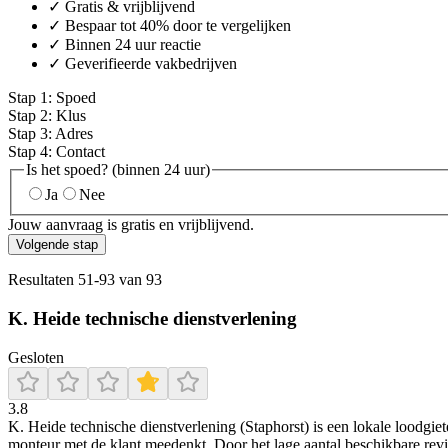
✓ Gratis & vrijblijvend
✓ Bespaar tot 40% door te vergelijken
✓ Binnen 24 uur reactie
✓ Geverifieerde vakbedrijven
Stap
1
:
Spoed
Stap
2
:
Klus
Stap
3
:
Adres
Stap
4
:
Contact
Is het spoed? (binnen 24 uur)
Ja
Nee
Jouw aanvraag is gratis en vrijblijvend.
Volgende stap
Resultaten
51
-
93
van
93
K. Heide technische dienstverlening
Gesloten
3.8
K. Heide technische dienstverlening (Staphorst) is een lokale loodgie
monteur met de klant meedenkt. Door het lage aantal beschikbare revie