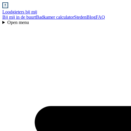
Loodgieters bij mij
Bij mij in de buurt
Badkamer calculator
Steden
Blog
FAQ
Open menu