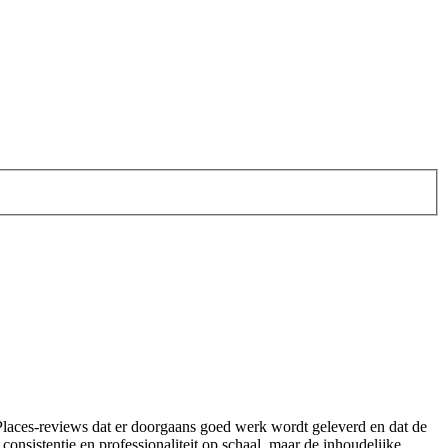
e Places-reviews dat er doorgaans goed werk wordt geleverd en dat de
onsistentie en professionaliteit op schaal, maar de inhoudelijke