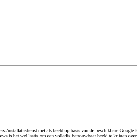
ters-/installatiedienst met als beeld op basis van de beschikbare Googl
ws is het wel lastig om een volledig betrouwbaar beeld te krijgen over c