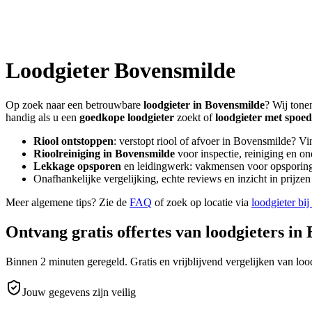
Loodgieter
Bovensmilde
Op zoek naar een betrouwbare
loodgieter in
Bovensmilde
? Wij tone
handig als u een
goedkope loodgieter
zoekt of
loodgieter met spoed
Riool ontstoppen
: verstopt riool of afvoer in
Bovensmilde
? Vi
Rioolreiniging in
Bovensmilde
voor inspectie, reiniging en on
Lekkage opsporen
en leidingwerk: vakmensen voor opsporing 
Onafhankelijke vergelijking, echte reviews en inzicht in prijz
Meer algemene tips? Zie de
FAQ
of zoek op locatie via
loodgieter bij
Ontvang gratis offertes van loodgieters in
Binnen 2 minuten geregeld. Gratis en vrijblijvend vergelijken van lood
Jouw gegevens zijn veilig