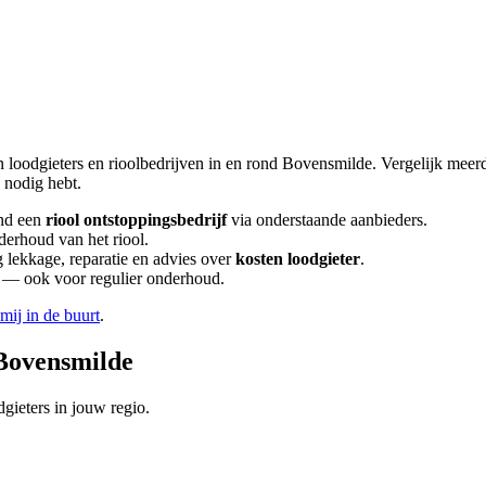
n loodgieters en rioolbedrijven in en rond
Bovensmilde
. Vergelijk meer
nodig hebt.
nd een
riool ontstoppingsbedrijf
via onderstaande aanbieders.
derhoud van het riool.
lekkage, reparatie en advies over
kosten loodgieter
.
en — ook voor regulier onderhoud.
 mij in de buurt
.
Bovensmilde
gieters in jouw regio.