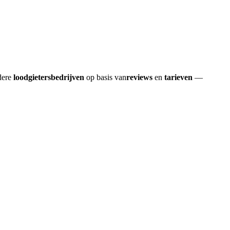
dere
loodgietersbedrijven
op basis van
reviews
en
tarieven
—