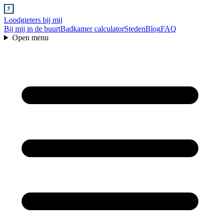
Loodgieters bij mij
Bij mij in de buurt
Badkamer calculator
Steden
Blog
FAQ
Open menu