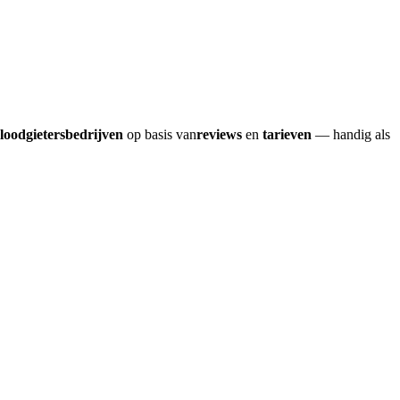
loodgietersbedrijven
op basis van
reviews
en
tarieven
— handig als