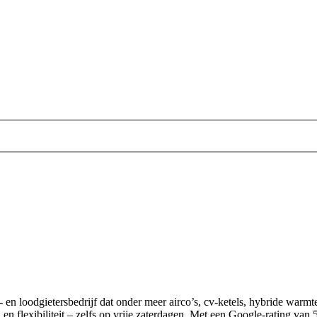
tie- en loodgietersbedrijf dat onder meer airco’s, cv-ketels, hybride warm
n flexibiliteit – zelfs op vrije zaterdagen. Met een Google-rating van 