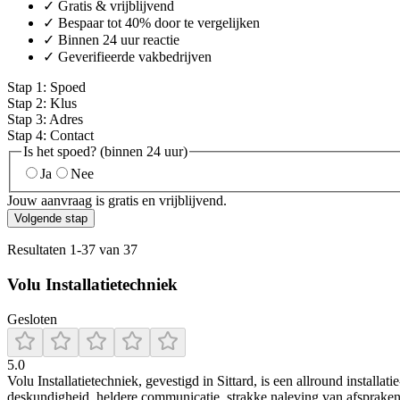
✓ Gratis & vrijblijvend
✓ Bespaar tot 40% door te vergelijken
✓ Binnen 24 uur reactie
✓ Geverifieerde vakbedrijven
Stap
1
:
Spoed
Stap
2
:
Klus
Stap
3
:
Adres
Stap
4
:
Contact
Is het spoed? (binnen 24 uur)
Ja
Nee
Jouw aanvraag is gratis en vrijblijvend.
Volgende stap
Resultaten
1
-
37
van
37
Volu Installatietechniek
Gesloten
5.0
Volu Installatietechniek, gevestigd in Sittard, is een allround installa
deskundigheid, heldere communicatie, strakke naleving van afspraken e