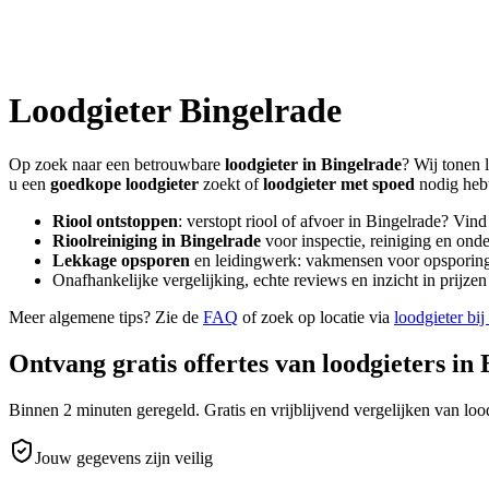
Loodgieter
Bingelrade
Op zoek naar een betrouwbare
loodgieter in
Bingelrade
? Wij tonen 
u een
goedkope loodgieter
zoekt of
loodgieter met spoed
nodig heb
Riool ontstoppen
: verstopt riool of afvoer in
Bingelrade
? Vind
Rioolreiniging in
Bingelrade
voor inspectie, reiniging en onde
Lekkage opsporen
en leidingwerk: vakmensen voor opsporing 
Onafhankelijke vergelijking, echte reviews en inzicht in prijz
Meer algemene tips? Zie de
FAQ
of zoek op locatie via
loodgieter bij
Ontvang gratis offertes van loodgieters in
Binnen 2 minuten geregeld. Gratis en vrijblijvend vergelijken van lood
Jouw gegevens zijn veilig