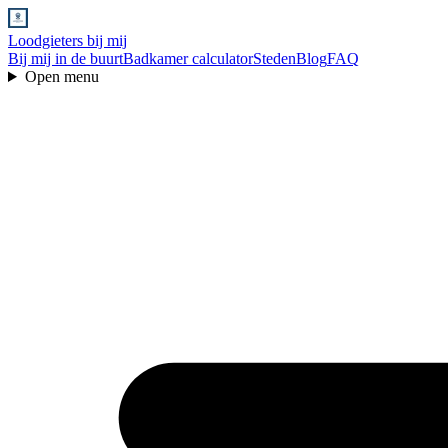
Loodgieters bij mij
Bij mij in de buurt
Badkamer calculator
Steden
Blog
FAQ
Open menu