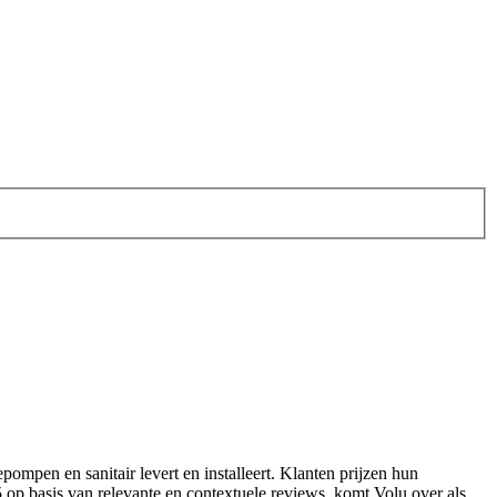
tepompen en sanitair levert en installeert. Klanten prijzen hun
5 op basis van relevante en contextuele reviews, komt Volu over als