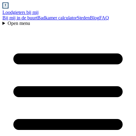
Loodgieters bij mij
Bij mij in de buurt
Badkamer calculator
Steden
Blog
FAQ
Open menu