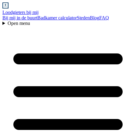
Loodgieters bij mij
Bij mij in de buurt
Badkamer calculator
Steden
Blog
FAQ
Open menu