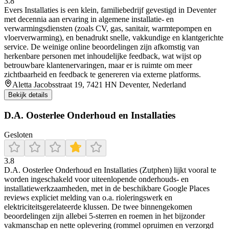
3.8
Evers Installaties is een klein, familiebedrijf gevestigd in Deventer
met decennia aan ervaring in algemene installatie- en
verwarmingsdiensten (zoals CV, gas, sanitair, warmtepompen en
vloerverwarming), en benadrukt snelle, vakkundige en klantgerichte
service. De weinige online beoordelingen zijn afkomstig van
herkenbare personen met inhoudelijke feedback, wat wijst op
betrouwbare klantenervaringen, maar er is ruimte om meer
zichtbaarheid en feedback te genereren via externe platforms.
Aletta Jacobsstraat 19, 7421 HN Deventer, Nederland
Bekijk details
D.A. Oosterlee Onderhoud en Installaties
Gesloten
3.8
D.A. Oosterlee Onderhoud en Installaties (Zutphen) lijkt vooral te
worden ingeschakeld voor uiteenlopende onderhouds- en
installatiewerkzaamheden, met in de beschikbare Google Places
reviews expliciet melding van o.a. rioleringswerk en
elektriciteitsgerelateerde klussen. De twee binnengekomen
beoordelingen zijn allebei 5-sterren en roemen in het bijzonder
vakmanschap en nette oplevering (rommel opruimen en verzorgd