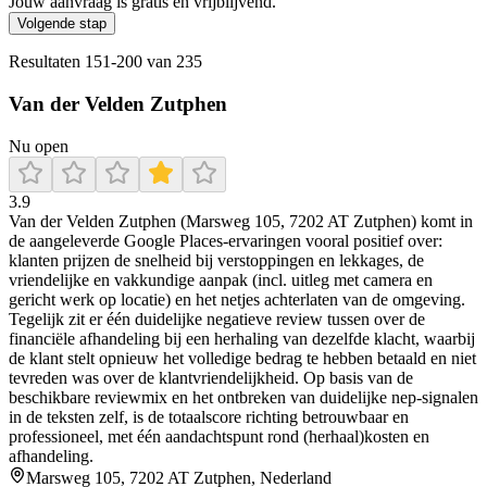
Jouw aanvraag is gratis en vrijblijvend.
Volgende stap
Resultaten
151
-
200
van
235
Van der Velden Zutphen
Nu open
3.9
Van der Velden Zutphen (Marsweg 105, 7202 AT Zutphen) komt in
de aangeleverde Google Places-ervaringen vooral positief over:
klanten prijzen de snelheid bij verstoppingen en lekkages, de
vriendelijke en vakkundige aanpak (incl. uitleg met camera en
gericht werk op locatie) en het netjes achterlaten van de omgeving.
Tegelijk zit er één duidelijke negatieve review tussen over de
financiële afhandeling bij een herhaling van dezelfde klacht, waarbij
de klant stelt opnieuw het volledige bedrag te hebben betaald en niet
tevreden was over de klantvriendelijkheid. Op basis van de
beschikbare reviewmix en het ontbreken van duidelijke nep-signalen
in de teksten zelf, is de totaalscore richting betrouwbaar en
professioneel, met één aandachtspunt rond (herhaal)kosten en
afhandeling.
Marsweg 105, 7202 AT Zutphen, Nederland