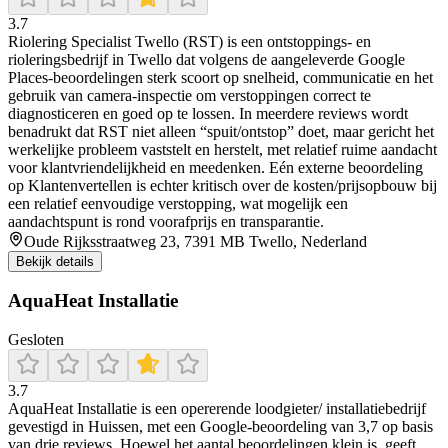
3.7
Riolering Specialist Twello (RST) is een ontstoppings- en
rioleringsbedrijf in Twello dat volgens de aangeleverde Google
Places-beoordelingen sterk scoort op snelheid, communicatie en het
gebruik van camera-inspectie om verstoppingen correct te
diagnosticeren en goed op te lossen. In meerdere reviews wordt
benadrukt dat RST niet alleen “spuit/ontstop” doet, maar gericht het
werkelijke probleem vaststelt en herstelt, met relatief ruime aandacht
voor klantvriendelijkheid en meedenken. Eén externe beoordeling
op Klantenvertellen is echter kritisch over de kosten/prijsopbouw bij
een relatief eenvoudige verstopping, wat mogelijk een
aandachtspunt is rond voorafprijs en transparantie.
Oude Rijksstraatweg 23, 7391 MB Twello, Nederland
Bekijk details
AquaHeat Installatie
Gesloten
3.7
AquaHeat Installatie is een opererende loodgieter/ installatiebedrijf
gevestigd in Huissen, met een Google-beoordeling van 3,7 op basis
van drie reviews. Hoewel het aantal beoordelingen klein is, geeft