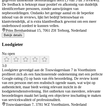
gegevens uitstekende beoordelingen heeft (5 van 5 uit 3 reviews).
De feedback is beknopt maar positief en afkomstig van duidelijk
identificeerbare personen, zonder aanwijzingen van
nepbeoordelingen. Ondanks het geringe aantal en de beperkte
inhoud van de reviews, lijkt het bedrijf betrouwbaar en
klantvriendelijk, al is extra klantfeedback gewenst om een meer
onderbouwd oordeel te kunnen vellen.
Prins Bernhardstraat 15, 7061 ZH Terborg, Nederland
Bekijk details
Loodgieter
Nu open
3.0
Loodgieter gevestigd aan de Touwslagerslaan 7 in Voorthuizen
profileert zich als een functionerende onderneming met een perfecte
Google-rating (5) op basis van één beoordeling. De review komt
van een persoon met een realistisch ogende naam, wat wijst op
authenticiteit, maar biedt weinig relevant inzicht in de
loodgietersdienstverlening. Het ontbreken van meerdere, relevante
beoordelingen maakt het lastig een objectieve inschatting te maken
van servicekwaliteit of professionaliteit.
Touwslagerslaan 7, 3781 WZ Voorthuizen, Nederland