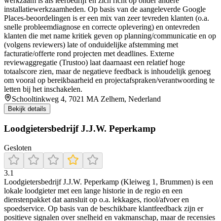
werkzaam is als leerbedrijf en zich richt op onder andere
installatiewerkzaamheden. Op basis van de aangeleverde Google
Places-beoordelingen is er een mix van zeer tevreden klanten (o.a.
snelle probleemdiagnose en correcte oplevering) en ontevreden
klanten die met name kritiek geven op planning/communicatie en op
(volgens reviewers) late of onduidelijke afstemming met
facturatie/offerte rond projecten met deadlines. Externe
reviewaggregatie (Trustoo) laat daarnaast een relatief hoge
totaalscore zien, maar de negatieve feedback is inhoudelijk genoeg
om vooral op bereikbaarheid en projectafspraken/verantwoording te
letten bij het inschakelen.
Schooltinkweg 4, 7021 MA Zelhem, Nederland
Bekijk details
Loodgietersbedrijf J.J.W. Peperkamp
Gesloten
3.1
Loodgietersbedrijf J.J.W. Peperkamp (Kleiweg 1, Brummen) is een
lokale loodgieter met een lange historie in de regio en een
dienstenpakket dat aansluit op o.a. lekkages, riool/afvoer en
spoedservice. Op basis van de beschikbare klantfeedback zijn er
positieve signalen over snelheid en vakmanschap, maar de recensies