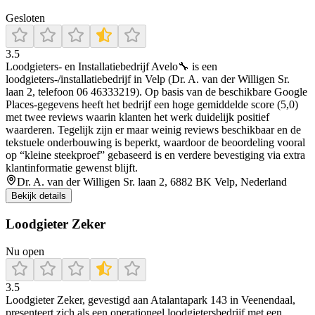
Gesloten
3.5
Loodgieters- en Installatiebedrijf Avelo🔧 is een
loodgieters-/installatiebedrijf in Velp (Dr. A. van der Willigen Sr.
laan 2, telefoon 06 46333219). Op basis van de beschikbare Google
Places-gegevens heeft het bedrijf een hoge gemiddelde score (5,0)
met twee reviews waarin klanten het werk duidelijk positief
waarderen. Tegelijk zijn er maar weinig reviews beschikbaar en de
tekstuele onderbouwing is beperkt, waardoor de beoordeling vooral
op “kleine steekproef” gebaseerd is en verdere bevestiging via extra
klantinformatie gewenst blijft.
Dr. A. van der Willigen Sr. laan 2, 6882 BK Velp, Nederland
Bekijk details
Loodgieter Zeker
Nu open
3.5
Loodgieter Zeker, gevestigd aan Atalantapark 143 in Veenendaal,
presenteert zich als een operationeel loodgietersbedrijf met een