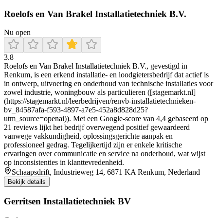
Roelofs en Van Brakel Installatietechniek B.V.
Nu open
3.8
Roelofs en Van Brakel Installatietechniek B.V., gevestigd in
Renkum, is een erkend installatie- en loodgietersbedrijf dat actief is
in ontwerp, uitvoering en onderhoud van technische installaties voor
zowel industrie, woningbouw als particulieren ([stagemarkt.nl]
(https://stagemarkt.nl/leerbedrijven/renvb-installatietechnieken-
bv_84587afa-f593-4897-a7e5-452a8d828d25?
utm_source=openai)). Met een Google-score van 4,4 gebaseerd op
21 reviews lijkt het bedrijf overwegend positief gewaardeerd
vanwege vakkundigheid, oplossingsgerichte aanpak en
professioneel gedrag. Tegelijkertijd zijn er enkele kritische
ervaringen over communicatie en service na onderhoud, wat wijst
op inconsistenties in klanttevredenheid.
Schaapsdrift, Industrieweg 14, 6871 KA Renkum, Nederland
Bekijk details
Gerritsen Installatietechniek BV