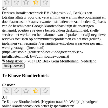
3.4
Derksen Installatietechniek BV (Matjeskolk 8, Beek) is een
totaalinstallateur voor o.a. verwarming en warmwatervoorziening en
doet daarnaast ook aanverwante installatiewerkzaamheden. Op basis
van de beschikbare Google/klantfeedback zijn de ervaringen
gemengd: positieve reviews benadrukken deskundigheid, snelle
service, net werken en het nakomen van afspraken, terwijl negatieve
reviews focussen op communicatieproblemen en het niet (willen)
inplannen van reparatie-/vervangingsverzoeken waarvoor per mail
werd gevraagd. ([trustoo.nl]
(https://trustoo.nl/gelderland/beek/loodgieter/derksen-
installatietechniek-bv/?utm_source=openai))
Matjeskolk 8, 7037 DZ Beek Gem Montferland, Nederland
Bekijk details
Te Kloeze Riooltechniek
Gesloten
3.4
Te Kloeze Riooltechniek (Kryptonstraat 30, Wehl) lijkt volgens
online klantfeedback een actief gespecialiseerde