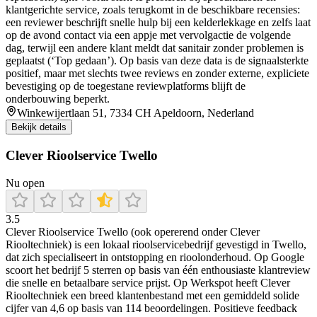
klantgerichte service, zoals terugkomt in de beschikbare recensies:
een reviewer beschrijft snelle hulp bij een kelderlekkage en zelfs laat
op de avond contact via een appje met vervolgactie de volgende
dag, terwijl een andere klant meldt dat sanitair zonder problemen is
geplaatst (‘Top gedaan’). Op basis van deze data is de signaalsterkte
positief, maar met slechts twee reviews en zonder externe, expliciete
bevestiging op de toegestane reviewplatforms blijft de
onderbouwing beperkt.
Winkewijertlaan 51, 7334 CH Apeldoorn, Nederland
Bekijk details
Clever Rioolservice Twello
Nu open
3.5
Clever Rioolservice Twello (ook opererend onder Clever
Riooltechniek) is een lokaal rioolservicebedrijf gevestigd in Twello,
dat zich specialiseert in ontstopping en rioolonderhoud. Op Google
scoort het bedrijf 5 sterren op basis van één enthousiaste klantreview
die snelle en betaalbare service prijst. Op Werkspot heeft Clever
Riooltechniek een breed klantenbestand met een gemiddeld solide
cijfer van 4,6 op basis van 114 beoordelingen. Positieve feedback