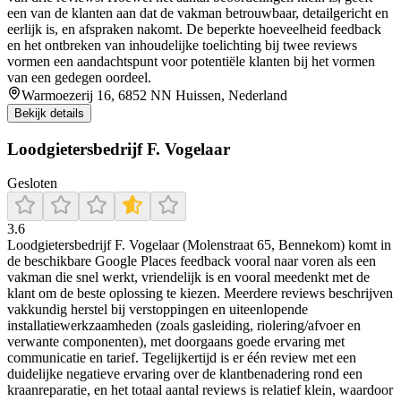
een van de klanten aan dat de vakman betrouwbaar, detailgericht en
eerlijk is, en afspraken nakomt. De beperkte hoeveelheid feedback
en het ontbreken van inhoudelijke toelichting bij twee reviews
vormen een aandachtspunt voor potentiële klanten bij het vormen
van een gedegen oordeel.
Warmoezerij 16, 6852 NN Huissen, Nederland
Bekijk details
Loodgietersbedrijf F. Vogelaar
Gesloten
3.6
Loodgietersbedrijf F. Vogelaar (Molenstraat 65, Bennekom) komt in
de beschikbare Google Places feedback vooral naar voren als een
vakman die snel werkt, vriendelijk is en vooral meedenkt met de
klant om de beste oplossing te kiezen. Meerdere reviews beschrijven
vakkundig herstel bij verstoppingen en uiteenlopende
installatiewerkzaamheden (zoals gasleiding, riolering/afvoer en
verwante componenten), met doorgaans goede ervaring met
communicatie en tarief. Tegelijkertijd is er één review met een
duidelijke negatieve ervaring over de klantbenadering rond een
kraanreparatie, en het totaal aantal reviews is relatief klein, waardoor