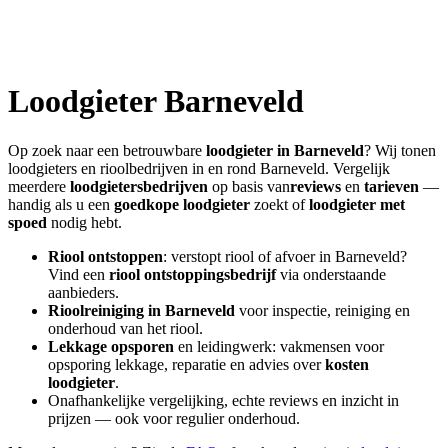
Loodgieter
Barneveld
Op zoek naar een betrouwbare
loodgieter in
Barneveld
? Wij tonen
loodgieters en rioolbedrijven in en rond
Barneveld
. Vergelijk
meerdere
loodgietersbedrijven
op basis van
reviews
en
tarieven
—
handig als u een
goedkope loodgieter
zoekt of
loodgieter met
spoed
nodig hebt.
Riool ontstoppen
: verstopt riool of afvoer in
Barneveld
?
Vind een
riool ontstoppingsbedrijf
via onderstaande
aanbieders.
Rioolreiniging in
Barneveld
voor inspectie, reiniging en
onderhoud van het riool.
Lekkage opsporen
en leidingwerk: vakmensen voor
opsporing lekkage, reparatie en advies over
kosten
loodgieter
.
Onafhankelijke vergelijking, echte reviews en inzicht in
prijzen — ook voor regulier onderhoud.