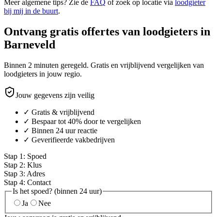
Meer algemene tips? Zie de
FAQ
of zoek op locatie via
loodgieter
bij mij in de buurt
.
Ontvang gratis offertes van loodgieters in
Barneveld
Binnen 2 minuten geregeld. Gratis en vrijblijvend vergelijken van
loodgieters in jouw regio.
Jouw gegevens zijn veilig
✓ Gratis & vrijblijvend
✓ Bespaar tot 40% door te vergelijken
✓ Binnen 24 uur reactie
✓ Geverifieerde vakbedrijven
Stap
1
:
Spoed
Stap
2
:
Klus
Stap
3
:
Adres
Stap
4
:
Contact
Is het spoed? (binnen 24 uur)
Ja
Nee