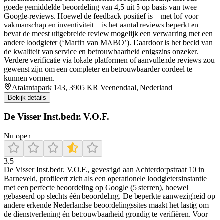
goede gemiddelde beoordeling van 4,5 uit 5 op basis van twee
Google-reviews. Hoewel de feedback positief is – met lof voor
vakmanschap en inventiviteit – is het aantal reviews beperkt en
bevat de meest uitgebreide review mogelijk een verwarring met een
andere loodgieter (‘Martin van MABO’). Daardoor is het beeld van
de kwaliteit van service en betrouwbaarheid enigszins onzeker.
Verdere verificatie via lokale platformen of aanvullende reviews zou
gewenst zijn om een completer en betrouwbaarder oordeel te
kunnen vormen.
Atalantapark 143, 3905 KR Veenendaal, Nederland
Bekijk details
De Visser Inst.bedr. V.O.F.
Nu open
3.5
De Visser Inst.bedr. V.O.F., gevestigd aan Achterdorpstraat 10 in
Barneveld, profileert zich als een operationele loodgietersinstantie
met een perfecte beoordeling op Google (5 sterren), hoewel
gebaseerd op slechts één beoordeling. De beperkte aanwezigheid op
andere erkende Nederlandse beoordelingssites maakt het lastig om
de dienstverlening én betrouwbaarheid grondig te verifiëren. Voor