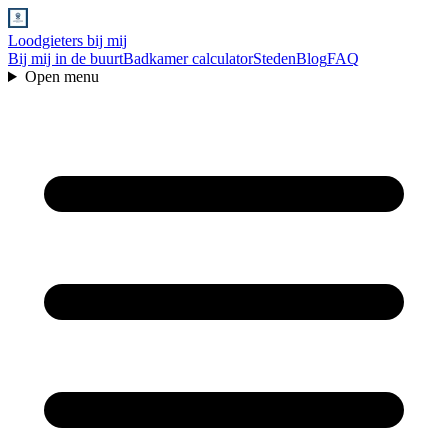
Loodgieters bij mij
Bij mij in de buurt
Badkamer calculator
Steden
Blog
FAQ
Open menu