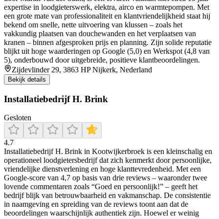
expertise in loodgieterswerk, elektra, airco en warmtepompen. Met
een grote mate van professionaliteit en klantvriendelijkheid staat hij
bekend om snelle, nette uitvoering van klussen – zoals het
vakkundig plaatsen van douchewanden en het verplaatsen van
kranen – binnen afgesproken prijs en planning. Zijn solide reputatie
blijkt uit hoge waarderingen op Google (5,0) en Werkspot (4,8 van
5), onderbouwd door uitgebreide, positieve klantbeoordelingen.
Zijdevlinder 29, 3863 HP Nijkerk, Nederland
Bekijk details
Installatiebedrijf H. Brink
Gesloten
4.7
Installatiebedrijf H. Brink in Kootwijkerbroek is een kleinschalig en
operationeel loodgietersbedrijf dat zich kenmerkt door persoonlijke,
vriendelijke dienstverlening en hoge klanttevredenheid. Met een
Google‑score van 4,7 op basis van drie reviews – waaronder twee
lovende commentaren zoals “Goed en persoonlijk!” – geeft het
bedrijf blijk van betrouwbaarheid en vakmanschap. De consistentie
in naamgeving en spreiding van de reviews toont aan dat de
beoordelingen waarschijnlijk authentiek zijn. Hoewel er weinig