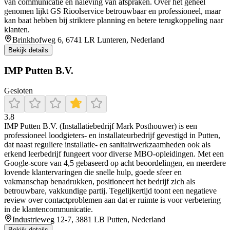
van communicatie en naleving van afspraken. Over het geheel
genomen lijkt GS Rioolservice betrouwbaar en professioneel, maar
kan baat hebben bij striktere planning en betere terugkoppeling naar
klanten.
Brinkhofweg 6, 6741 LR Lunteren, Nederland
Bekijk details
IMP Putten B.V.
Gesloten
3.8
IMP Putten B.V. (Installatiebedrijf Mark Posthouwer) is een
professioneel loodgieters- en installateurbedrijf gevestigd in Putten,
dat naast reguliere installatie- en sanitairwerkzaamheden ook als
erkend leerbedrijf fungeert voor diverse MBO-opleidingen. Met een
Google‑score van 4,5 gebaseerd op acht beoordelingen, en meerdere
lovende klantervaringen die snelle hulp, goede sfeer en
vakmanschap benadrukken, positioneert het bedrijf zich als
betrouwbare, vakkundige partij. Tegelijkertijd toont een negatieve
review over contactproblemen aan dat er ruimte is voor verbetering
in de klantencommunicatie.
Industrieweg 12-7, 3881 LB Putten, Nederland
Bekijk details