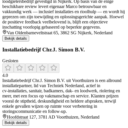
loodgietersbedrijf gevestigd in Nijkerk. Op basis van de enige
beschikbare review levert eigenaar Marco betrouwbaar en
vakkundig werk — inclusief installaties en rioolhulp — en wordt hij
geprezen om zijn toewijding en oplossingsgerichte aanpak. Hoewel
de positieve feedback veelbelovend is, blijft een objectieve
inschatting voorlopig gebaseerd op beperkte gegevens.
Van Oldenbarneveltstraat 65, 3862 SG Nijkerk, Nederland
Bekijk details
Installatiebedrijf Chr.J. Simon B.V.
Gesloten
4.0
Installatiebedrijf Chr.J. Simon B.V. uit Voorthuizen is een allround
installatiepartner, lid van Techniek Nederland, actief in
cv‑installaties, sanitair, badkamers, dak‑ en loodwerk, riolering en
meer, met een focus op vakmanschap en service. Klanten prijzen
vooral de stiptheid, deskundigheid en heldere afspraken, terwijl
enkele gevallen wijzen op ruimte voor verbetering in
storingscommunicatie en follow‑up.
Hoofdstraat 127, 3781 AD Voorthuizen, Nederland
Bekijk details