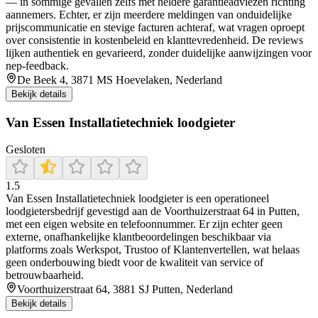
— in sommige gevallen zelfs met heldere garantieadviezen richting
aannemers. Echter, er zijn meerdere meldingen van onduidelijke
prijscommunicatie en stevige facturen achteraf, wat vragen oproept
over consistentie in kostenbeleid en klanttevredenheid. De reviews
lijken authentiek en gevarieerd, zonder duidelijke aanwijzingen voor
nep-feedback.
De Beek 4, 3871 MS Hoevelaken, Nederland
Bekijk details
Van Essen Installatietechniek loodgieter
Gesloten
1.5
Van Essen Installatietechniek loodgieter is een operationeel
loodgietersbedrijf gevestigd aan de Voorthuizerstraat 64 in Putten,
met een eigen website en telefoonnummer. Er zijn echter geen
externe, onafhankelijke klantbeoordelingen beschikbaar via
platforms zoals Werkspot, Trustoo of Klantenvertellen, wat helaas
geen onderbouwing biedt voor de kwaliteit van service of
betrouwbaarheid.
Voorthuizerstraat 64, 3881 SJ Putten, Nederland
Bekijk details