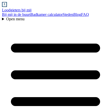
Loodgieters bij mij
Bij mij in de buurt
Badkamer calculator
Steden
Blog
FAQ
Open menu