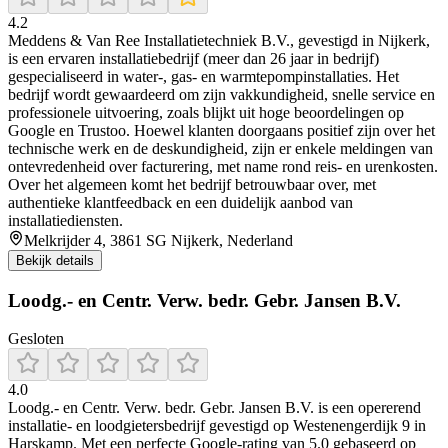
4.2
Meddens & Van Ree Installatietechniek B.V., gevestigd in Nijkerk,
is een ervaren installatiebedrijf (meer dan 26 jaar in bedrijf)
gespecialiseerd in water-, gas- en warmtepompinstallaties. Het
bedrijf wordt gewaardeerd om zijn vakkundigheid, snelle service en
professionele uitvoering, zoals blijkt uit hoge beoordelingen op
Google en Trustoo. Hoewel klanten doorgaans positief zijn over het
technische werk en de deskundigheid, zijn er enkele meldingen van
ontevredenheid over facturering, met name rond reis- en urenkosten.
Over het algemeen komt het bedrijf betrouwbaar over, met
authentieke klantfeedback en een duidelijk aanbod van
installatiediensten.
Melkrijder 4, 3861 SG Nijkerk, Nederland
Bekijk details
Loodg.- en Centr. Verw. bedr. Gebr. Jansen B.V.
Gesloten
4.0
Loodg.- en Centr. Verw. bedr. Gebr. Jansen B.V. is een opererend
installatie- en loodgietersbedrijf gevestigd op Westenengerdijk 9 in
Harskamp. Met een perfecte Google-rating van 5.0 gebaseerd op