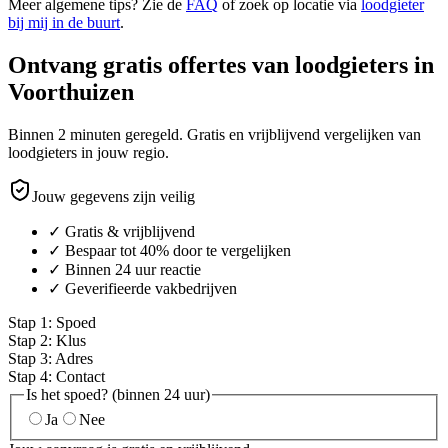
Meer algemene tips? Zie de
FAQ
of zoek op locatie via
loodgieter
bij mij in de buurt
.
Ontvang gratis offertes van loodgieters in
Voorthuizen
Binnen 2 minuten geregeld. Gratis en vrijblijvend vergelijken van
loodgieters in jouw regio.
Jouw gegevens zijn veilig
✓ Gratis & vrijblijvend
✓ Bespaar tot 40% door te vergelijken
✓ Binnen 24 uur reactie
✓ Geverifieerde vakbedrijven
Stap
1
:
Spoed
Stap
2
:
Klus
Stap
3
:
Adres
Stap
4
:
Contact
Is het spoed? (binnen 24 uur)
Ja
Nee