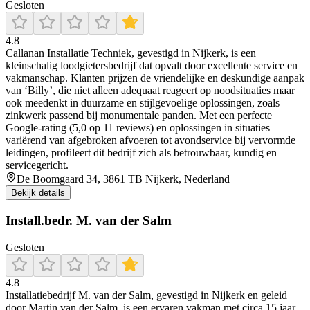
Gesloten
4.8
Callanan Installatie Techniek, gevestigd in Nijkerk, is een
kleinschalig loodgietersbedrijf dat opvalt door excellente service en
vakmanschap. Klanten prijzen de vriendelijke en deskundige aanpak
van ‘Billy’, die niet alleen adequaat reageert op noodsituaties maar
ook meedenkt in duurzame en stijlgevoelige oplossingen, zoals
zinkwerk passend bij monumentale panden. Met een perfecte
Google-rating (5,0 op 11 reviews) en oplossingen in situaties
variërend van afgebroken afvoeren tot avondservice bij vervormde
leidingen, profileert dit bedrijf zich als betrouwbaar, kundig en
servicegericht.
De Boomgaard 34, 3861 TB Nijkerk, Nederland
Bekijk details
Install.bedr. M. van der Salm
Gesloten
4.8
Installatiebedrijf M. van der Salm, gevestigd in Nijkerk en geleid
door Martin van der Salm, is een ervaren vakman met circa 15 jaar