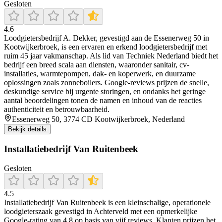
Gesloten
4.6
Loodgietersbedrijf A. Dekker, gevestigd aan de Essenerweg 50 in
Kootwijkerbroek, is een ervaren en erkend loodgietersbedrijf met
ruim 45 jaar vakmanschap. Als lid van Techniek Nederland biedt het
bedrijf een breed scala aan diensten, waaronder sanitair, cv-
installaties, warmtepompen, dak- en koperwerk, en duurzame
oplossingen zoals zonneboilers. Google-reviews prijzen de snelle,
deskundige service bij urgente storingen, en ondanks het geringe
aantal beoordelingen tonen de namen en inhoud van de reacties
authenticiteit en betrouwbaarheid.
Essenerweg 50, 3774 CD Kootwijkerbroek, Nederland
Bekijk details
Installatiebedrijf Van Ruitenbeek
Gesloten
4.5
Installatiebedrijf Van Ruitenbeek is een kleinschalige, operationele
loodgieterszaak gevestigd in Achterveld met een opmerkelijke
Google‑rating van 4,8 op basis van vijf reviews. Klanten prijzen het