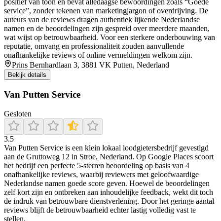
positief van toon en bevat alledaagse bewoordingen zoals “Goede
service”, zonder tekenen van marketingjargon of overdrijving. De
auteurs van de reviews dragen authentiek lijkende Nederlandse
namen en de beoordelingen zijn gespreid over meerdere maanden,
wat wijst op betrouwbaarheid. Voor een sterkere onderbouwing van
reputatie, omvang en professionaliteit zouden aanvullende
onafhankelijke reviews of online vermeldingen welkom zijn.
Prins Bernhardlaan 3, 3881 VK Putten, Nederland
Bekijk details
Van Putten Service
Gesloten
3.5
Van Putten Service is een klein lokaal loodgietersbedrijf gevestigd
aan de Gruttoweg 12 in Stroe, Nederland. Op Google Places scoort
het bedrijf een perfecte 5‑sterren beoordeling op basis van 4
onafhankelijke reviews, waarbij reviewers met geloofwaardige
Nederlandse namen goede score geven. Hoewel de beoordelingen
zelf kort zijn en ontbreken aan inhoudelijke feedback, wekt dit toch
de indruk van betrouwbare dienstverlening. Door het geringe aantal
reviews blijft de betrouwbaarheid echter lastig volledig vast te
stellen.