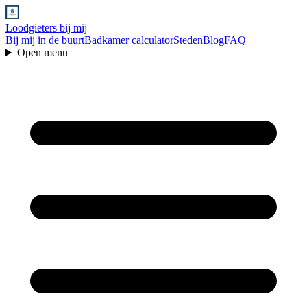
Loodgieters bij mij
Bij mij in de buurt
Badkamer calculator
Steden
Blog
FAQ
Open menu