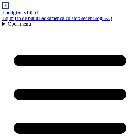
Loodgieters bij mij
Bij mij in de buurt
Badkamer calculator
Steden
Blog
FAQ
Open menu